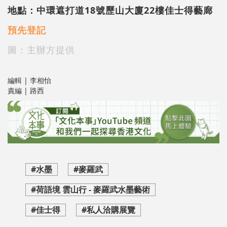
地點：中環遮打道18號歷山大廈22樓佳士得藝廊
預先登記
圖：主辦方提供
編輯 | 李相怡
責編 | 路西
#水墨
#麥羅武
#荷語境 雲山行 - 麥羅武水墨藝術
#佳士得
#私人洽購展覽