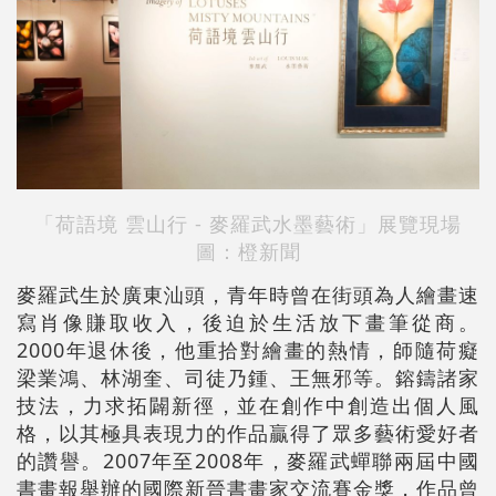
「荷語境 雲山行 - 麥羅武水墨藝術」展覽現場
圖：橙新聞
麥羅武生於廣東汕頭，青年時曾在街頭為人繪畫速
寫肖像賺取收入，後迫於生活放下畫筆從商。
2000年退休後，他重拾對繪畫的熱情，師隨荷癡
梁業鴻、林湖奎、司徒乃鍾、王無邪等。鎔鑄諸家
技法，力求拓闢新徑，並在創作中創造出個人風
格，以其極具表現力的作品贏得了眾多藝術愛好者
的讚譽。2007年至2008年，麥羅武蟬聯兩屆中國
書畫報舉辦的國際新晉書畫家交流賽金獎，作品曾