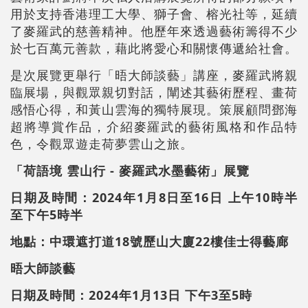
用於支持香港理工大學、獅子會、榕光社等，延續
了麥羅武的慈善精神。他歷年來透過藝術籌得不少
於七百萬元善款，藉此將愛心和關懷傳遞給社會。
是次展覽更舉行「晤大師談藝」講座，麥羅武將親
臨展場，與觀眾親切對話，闡述其藝術歷程、畫荷
感悟心得，和黃山雲海的獨特展現。策展顧問鄧海
超將導賞作品，介紹麥羅武的藝術風格和作品特
色，令觀眾遊走荷夢雲山之旅。
「荷語境 雲山行 - 麥羅武水墨藝術」展覽
日期及時間：
2024年1月8日至16日
上午10時半
至下午5時半
地點：中環遮打道18號歷山大廈22樓佳士得藝廊
晤大師談藝
日期及時間：
2024年1月13日
下午3至5時