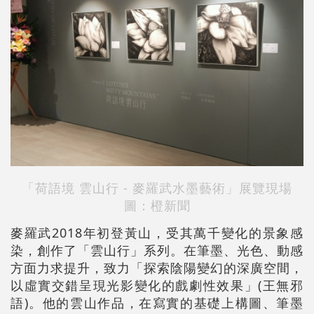
「荷語境 雲山行 - 麥羅武水墨藝術」展覽現場
圖：橙新聞
麥羅武2018年初登黃山，受其萬千變化的景象感
染，創作了「雲山行」系列。在筆墨、光色、動感
方面力求提升，致力「探索陰陽變幻的深廣空間，
以虛實交錯呈現光影變化的戲劇性效果」(王無邪
語)。他的雲山作品，在寫實的基礎上構圖、筆墨