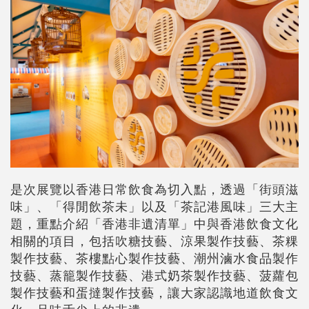
是次展覽以香港日常飲食為切入點，透過「街頭滋
味」、「得閒飲茶未」以及「茶記港風味」三大主
題，重點介紹「香港非遺清單」中與香港飲食文化
相關的項目，包括吹糖技藝、涼果製作技藝、茶粿
製作技藝、茶樓點心製作技藝、潮州滷水食品製作
技藝、蒸籠製作技藝、港式奶茶製作技藝、菠蘿包
製作技藝和蛋撻製作技藝，讓大家認識地道飲食文