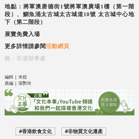
地點：將軍澳唐德街1號將軍澳廣場1樓（第一階
段）、
鰂魚涌太古城太古城道
18
號
太古城中心地
下（第二階段）
展覽免費入場
更多詳情請參閱
活動網頁
圖：非遺辦事處
編輯 | 米婭
責編 | 張艷玲
#香港飲食文化
#非物質文化遺產