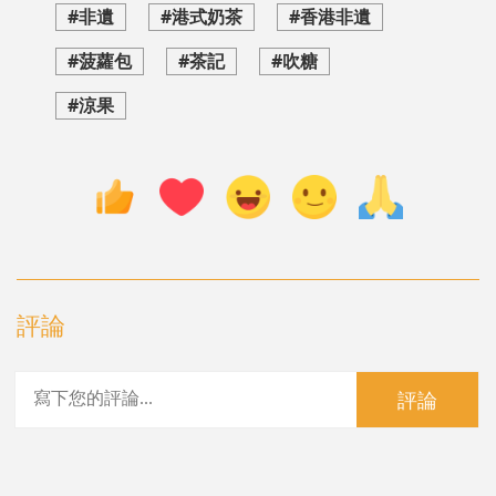
#非遺
#港式奶茶
#香港非遺
#菠蘿包
#茶記
#吹糖
#涼果
評論
評論