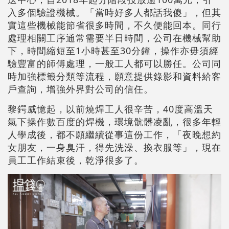
入多個驗證機械。「當時好多人都話我傻」，但其
實這些機械能節省很多時間，不久便能回本。同行
處理相關工序通常需要半日時間，公司在機械幫助
下，時間縮短至1小時甚至30分鐘，操作亦毋須經
驗豐富的師傅處理，一般工人都可以勝任。公司同
時加強標籤分類等流程，願意提供錄影和資料給客
戶查詢，增強外界對公司的信任。
黎鍔威憶起，以前燒焊工人很辛苦，40度高溫天
氣下操作數百度的焊機，環境骯髒凌亂，很多年輕
人學成後，都不願繼續從事這份工作，「夜晚想約
女朋友，一身臭汗，得先洗澡、換衣服等」，現在
員工工作結束後，乾淨很多了。