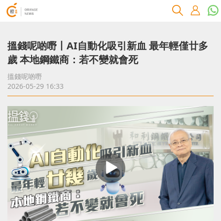
搵錢呢啲嘢丨AI自動化吸引新血 最年輕僅廿多
歲 本地鋼鐵商：若不變就會死
搵錢呢啲嘢
2026-05-29 16:33