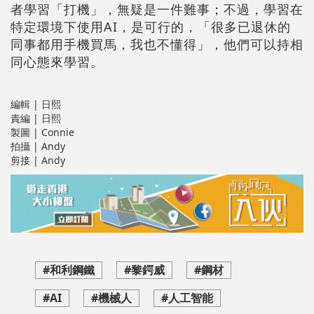
者學習「打機」，無疑是一件難事；不過，學習在
特定環境下使用AI，是可行的，「很多已退休的
同事都用手機買馬，我也不懂得」，他們可以持相
同心態來學習。
編輯 | 日熙
責編 | 日熙
製圖 | Connie
拍攝 | Andy
剪接 | Andy
#和利鋼鐵
#黎鍔威
#鋼材
#AI
#機械人
#人工智能