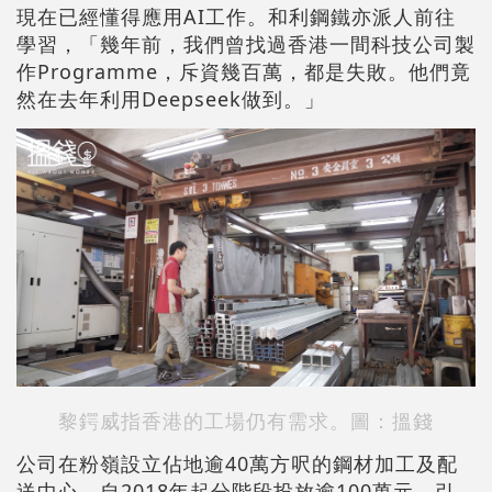
現在已經懂得應用AI工作。和利鋼鐵亦派人前往
學習，「幾年前，我們曾找過香港一間科技公司製
作Programme，斥資幾百萬，都是失敗。他們竟
然在去年利用Deepseek做到。」
黎鍔威指香港的工場仍有需求。圖：搵錢
公司在粉嶺設立佔地逾40萬方呎的鋼材加工及配
送中心，自2018年起分階段投放逾100萬元，引