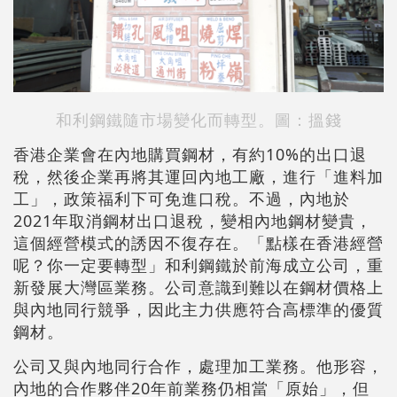
和利鋼鐵隨市場變化而轉型。圖：搵錢
香港企業會在內地購買鋼材，有約10%的出口退
稅，然後企業再將其運回內地工廠，進行「進料加
工」，政策福利下可免進口稅。不過，內地於
2021年取消鋼材出口退稅，變相內地鋼材變貴，
這個經營模式的誘因不復存在。「點樣在香港經營
呢？你一定要轉型」和利鋼鐵於前海成立公司，重
新發展大灣區業務。公司意識到難以在鋼材價格上
與內地同行競爭，因此主力供應符合高標準的優質
鋼材。
公司又與內地同行合作，處理加工業務。他形容，
內地的合作夥伴20年前業務仍相當「原始」，但