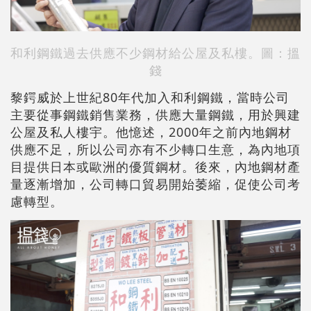
和利鋼鐵過去供應不少鋼材給公屋及私樓。圖：搵
錢
黎鍔威於上世紀80年代加入和利鋼鐵，當時公司
主要從事鋼鐵銷售業務，供應大量鋼鐵，用於興建
公屋及私人樓宇。他憶述，2000年之前內地鋼材
供應不足，所以公司亦有不少轉口生意，為內地項
目提供日本或歐洲的優質鋼材。後來，內地鋼材產
量逐漸增加，公司轉口貿易開始萎縮，促使公司考
慮轉型。