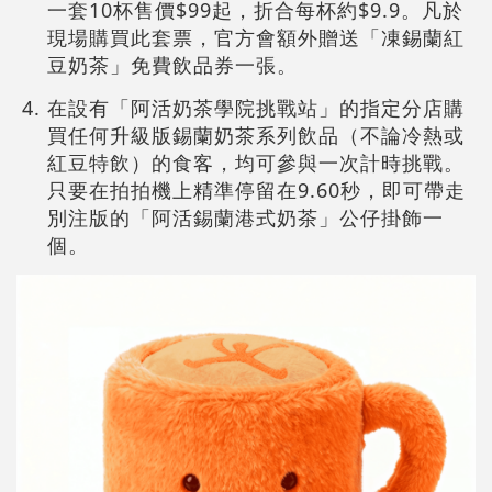
一套10杯售價$99起，折合每杯約$9.9。凡於
現場購買此套票，官方會額外贈送「凍錫蘭紅
豆奶茶」免費飲品券一張。
在設有「阿活奶茶學院挑戰站」的指定分店購
買任何升級版錫蘭奶茶系列飲品（不論冷熱或
紅豆特飲）的食客，均可參與一次計時挑戰。
只要在拍拍機上精準停留在9.60秒，即可帶走
別注版的「阿活錫蘭港式奶茶」公仔掛飾一
個。