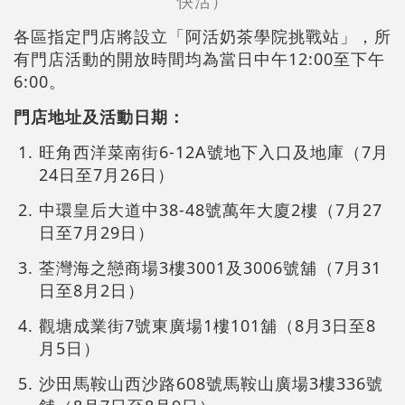
快活）
各區指定門店將設立「阿活奶茶學院挑戰站」，所
有門店活動的開放時間均為當日中午12:00至下午
6:00。
門店地址及活動日期：
旺角西洋菜南街6-12A號地下入口及地庫（7月
24日至7月26日）
中環皇后大道中38-48號萬年大廈2樓（7月27
日至7月29日）
荃灣海之戀商場3樓3001及3006號舖（7月31
日至8月2日）
觀塘成業街7號東廣場1樓101舖（8月3日至8
月5日）
沙田馬鞍山西沙路608號馬鞍山廣場3樓336號