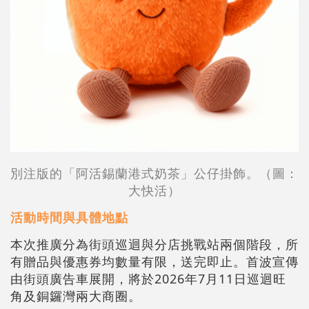
別注版的「阿活錫蘭港式奶茶」公仔掛飾。（圖：
大快活）
活動時間與具體地點
本次推廣分為街頭巡迴與分店挑戰站兩個階段，所
有贈品與優惠券均數量有限，送完即止。首波宣傳
由街頭廣告車展開，將於2026年7月11日
巡迴旺
角及銅鑼灣兩大商圈。