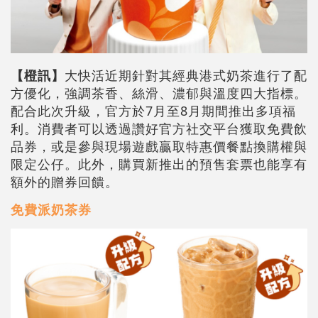
【橙訊】
大快活近期針對其經典港式奶茶進行了配
方優化，強調茶香、絲滑、濃郁與溫度四大指標。
配合此次升級，官方於7月至8月期間推出多項福
利。消費者可以透過讚好官方社交平台獲取免費飲
品券，或是參與現場遊戲贏取特惠價餐點換購權與
限定公仔。此外，購買新推出的預售套票也能享有
額外的贈券回饋。
免費派奶茶券