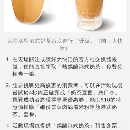
大快活對港式奶茶茶底進行了升級。（圖：大快
活）
在現場關注或讚好大快活的官方社交媒體帳
號，便能直接領取「熱錫蘭港式奶茶」免費兌
換券一張。
想要挑戰更高優惠的消費者，可以在活動現場
嘗試於4秒內正確完成「奶茶宣言」急口令。
挑戰成功者將獲得專屬優惠券，能以$10的特
惠價換購「細份雪菜肉絲湯米粉連熱港式奶
茶」套餐。
活動現場也提供「錫蘭港式奶茶」預售套票，