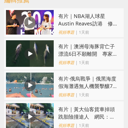
有片｜NBA湖人球星
Austin Reaves訪港 修
頓與青少年交流球技
視頻專題
| 1天前
有片｜澳洲母海豚背亡子
漂流6日不願離開 專家：
極度悲傷下的哀悼行為
視頻專題
| 1天前
​有片·俄烏戰爭｜俄黑海度
假海灘遇無人機襲擊釀7死
40傷 俄烏各執一詞
視頻專題
| 1天前
有片｜黃大仙客貨車掉頭
跣胎險撞途人 網民：飄
移得好靚喎
視頻專題
| 1天前