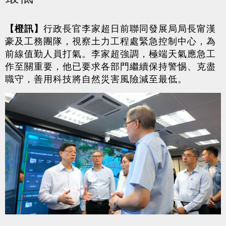
【橙訊】
行政長官李家超日前聯同發展局局長甯漢
豪及工務團隊，視察土力工程處緊急控制中心，為
前線值勤人員打氣。李家超強調，極端天氣應急工
作至關重要，他已要求各部門繼續保持警惕、克盡
職守，善用科技將自然災害風險減至最低。