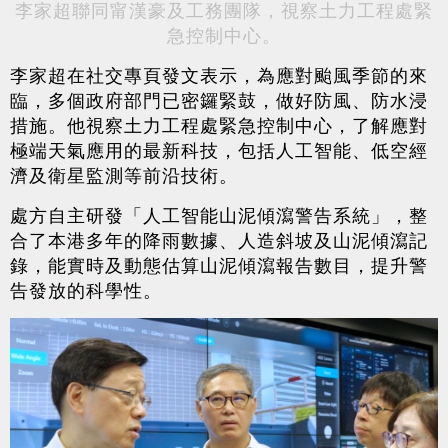
李家超聯同甯漢豪及工務團隊，視察土力工程處緊
急控制中心。
李家超在社交專頁發文表示，為應對颱風季節的來
臨，多個政府部門已密鑼緊鼓，做好防風、防水浸
措施。他視察土力工程處緊急控制中心，了解應對
極端天氣應用的最新科技，包括人工智能、低空經
濟及衛星監測等前沿技術。
處方自主研發「人工智能山泥傾瀉警告系統」，整
合了本港多年的降雨數據、人造斜坡及山泥傾瀉記
錄，能實時及動態估算山泥傾瀉報告數目，提升警
告發放的科學性。