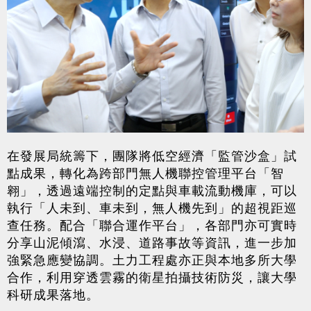
在發展局統籌下，團隊將低空經濟「監管沙盒」試
點成果，轉化為跨部門無人機聯控管理平台「智
翱」，透過遠端控制的定點與車載流動機庫，可以
執行「人未到、車未到，無人機先到」的超視距巡
查任務。配合「聯合運作平台」，各部門亦可實時
分享山泥傾瀉、水浸、道路事故等資訊，進一步加
強緊急應變協調。土力工程處亦正與本地多所大學
合作，利用穿透雲霧的衛星拍攝技術防災，讓大學
科研成果落地。