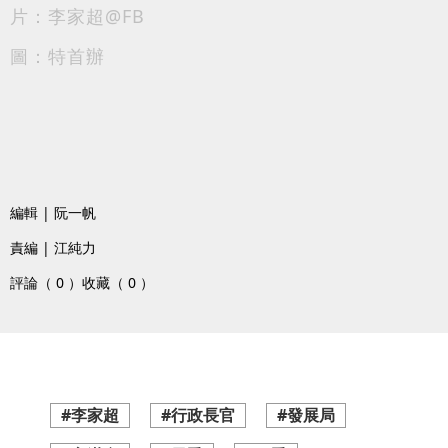
片：李家超@FB
圖：特首辦
編輯 | 阮一帆
責編 | 江純力
評論（ 0 ）
收藏（ 0 ）
#李家超
#行政長官
#發展局