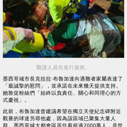
醫護人員在進行搶救。
墨西哥城市長克拉拉·布魯加達向遇難者家屬表達了
「最誠摯的慰問」，並承諾在未來幾天提供支持。
她敦促粉絲們「始終以負責任、關心和同理心的方
式慶祝」。
此前，布魯加達曾建議希望在獨立天使紀念碑附近
觀賽的球迷另尋他處，因為該區域已聚集大量人
群。墨西哥城大都會區居住着超過2000萬人，是世