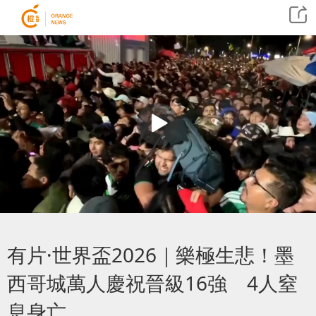
有片·世界盃2026｜樂極生悲！墨
西哥城萬人慶祝晉級16強 4人窒
息身亡