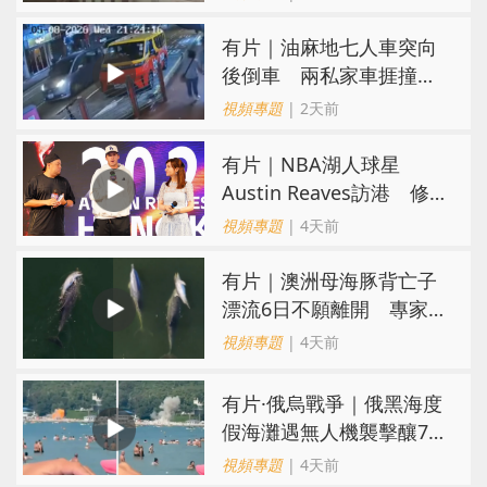
氣
有片｜油麻地七人車突向
後倒車 兩私家車捱撞
司機不顧而去
視頻專題
| 2天前
有片｜NBA湖人球星
Austin Reaves訪港 修
頓與青少年交流球技
視頻專題
| 4天前
有片｜澳洲母海豚背亡子
漂流6日不願離開 專家：
極度悲傷下的哀悼行為
視頻專題
| 4天前
​有片·俄烏戰爭｜俄黑海度
假海灘遇無人機襲擊釀7死
40傷 俄烏各執一詞
視頻專題
| 4天前