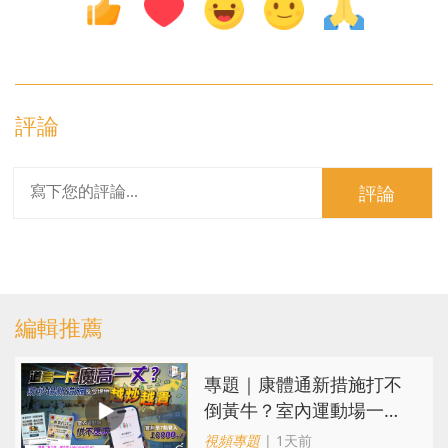
評論
評論
編輯推薦
專題｜康體通新措施打不
倒黃牛？室內運動場一場
難求越炒越貴
視頻專題
| 1天前