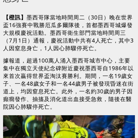
【橙訊】
墨西哥隊
當地
時間周二（30日
）
晚
在世界
盃16強賽中戰勝厄瓜多爾隊後，首都墨西哥城爆發
大規模慶祝活動。墨西哥衛生部門當地時間周三
（7月1日
）
通報，慶祝活動中共
有4人死亡，其中3
人因窒息身亡，1人因心肺驟停死亡。
據報道，超過100萬人涌入墨西哥城市中心，主要
集中在獨立天使紀念碑附近慶祝墨西哥自1986年以
來首次贏得世界盃淘汰賽勝利。期間，一名19歲女
子、一名48歲女子和一名44歲男子被發現昏迷在街
道上，均因窒息死亡。此外，一名約30歲的男子因
癲癇發作、抽搐及消化道出血接受急救，隨後在醫
院因心肺驟停死亡。