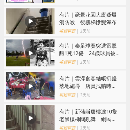
有片｜豪景花園大廈疑爆
消防喉 後樓梯慘變瀑布
視頻專題
| 2天前
有片｜泰足球賽突遭雷擊
釀1死12傷 24歲球員被
閃電劈中亡
視頻專題
| 2天前
​有片｜雲浮食客結帳扔錢
落地施辱 店員找贖時還
施彼身獲老闆肯定
視頻專題
| 2天前
有片｜新蒲崗唐樓逾10隻
老鼠樓梯間亂舞 網民嚇
親：每次經過都要好大勇
視頻專題
| 2天前