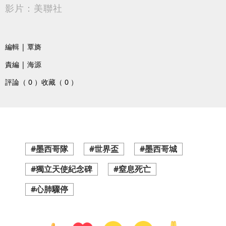
影片：美聯社
編輯 | 覃旖
責編 | 海源
評論（ 0 ）
收藏（ 0 ）
#墨西哥隊
#世界盃
#墨西哥城
#獨立天使紀念碑
#窒息死亡
#心肺驟停