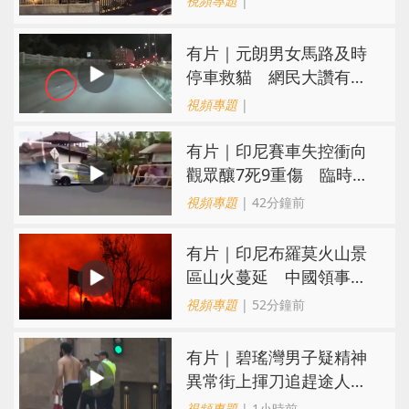
視頻專題
|
有片｜元朗男女馬路及時
停車救貓 網民大讚有型
有愛心
視頻專題
|
有片｜印尼賽車失控衝向
觀眾釀7死9重傷 臨時賽
道無防護隔離設施
視頻專題
| 42分鐘前
有片｜印尼布羅莫火山景
區山火蔓延 中國領事館
提醒公民暫勿前往
視頻專題
| 52分鐘前
有片｜碧瑤灣男子疑精神
異常街上揮刀追趕途人
一名保安倒地被刺傷
視頻專題
| 1小時前