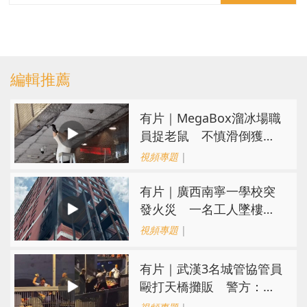
編輯推薦
有片｜MegaBox溜冰場職
員捉老鼠 不慎滑倒獲網
民讚盡責
視頻專題
|
有片｜廣西南寧一學校突
發火災 一名工人墜樓已
被送醫
視頻專題
|
​有片｜武漢3名城管協管員
毆打天橋攤販 警方：涉
故意傷害已被刑拘