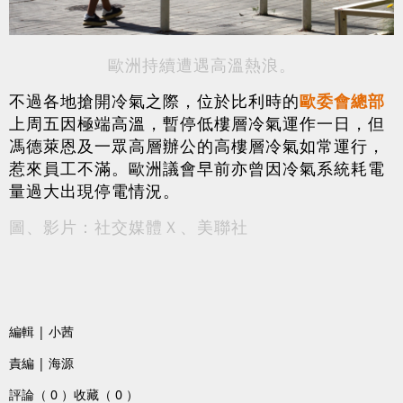
歐洲持續遭遇高溫熱浪。
不過各地搶開冷氣之際，位於比利時的
歐委會總部
上周五因極端高溫，暫停低樓層冷氣運作一日，但
馮德萊恩及一眾高層辦公的高樓層冷氣如常運行，
惹來員工不滿。歐洲議會早前亦曾因冷氣系統耗電
量過大出現停電情況。
圖、影片：社交媒體Ｘ、美聯社
編輯 | 小茜
責編 | 海源
評論（ 0 ）
收藏（ 0 ）