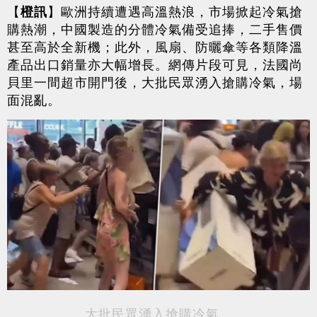
【
橙訊
】歐洲持續遭遇高溫熱浪，市場掀起冷氣搶
購熱潮，中國製造的分體冷氣備受追捧，二手售價
甚至高於全新機；此外，風扇、防曬傘等各類降溫
產品出口銷量亦大幅增長。網傳片段可見，法國尚
貝里一間超市開門後，大批民眾湧入搶購冷氣，場
面混亂。
大批民眾湧入搶購冷氣。