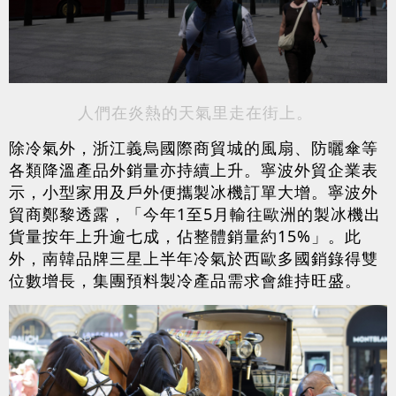
人們在炎熱的天氣里走在街上。
除冷氣外，浙江義烏國際商貿城的風扇、防曬傘等
各類降溫產品外銷量亦持續上升。寧波外貿企業表
示，小型家用及戶外便攜製冰機訂單大增。寧波外
貿商鄭黎透露，「今年1至5月輸往歐洲的製冰機出
貨量按年上升逾七成，佔整體銷量約15%」。此
外，南韓品牌三星上半年冷氣於西歐多國銷錄得雙
位數增長，集團預料製冷產品需求會維持旺盛。