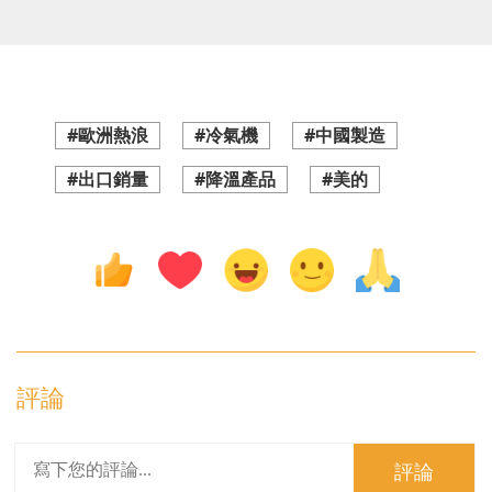
#歐洲熱浪
#冷氣機
#中國製造
#出口銷量
#降溫產品
#美的
評論
評論