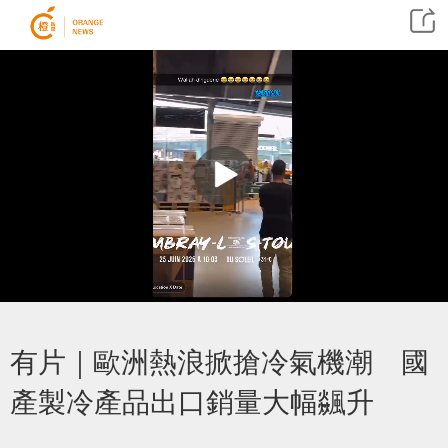
​有片｜歐洲熱浪掀搶冷氣機潮 國
產製冷產品出口銷量大幅飊升