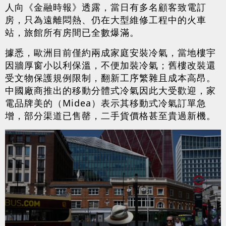
人向《金融時報》透露，當日有多名顧客致電訂
房，只為遠離悶熱、仍在大型維修工程中的火車
站，旅館所有房間已全數爆滿。
據悉，歐洲目前僅約兩成家庭安裝冷氣，當地樓宇
因牆厚窗小以利保溫，不便加裝冷氣；舊樓改裝還
受文物保護規例限制，翻新工序繁雜且成本高昂。
中國廠商推出的移動分體式冷氣因此大受歡迎，家
電品牌美的（Midea）表示其移動式冷氣訂單急
增，部分渠道已售罄，二手貨價格甚至貴過新機。