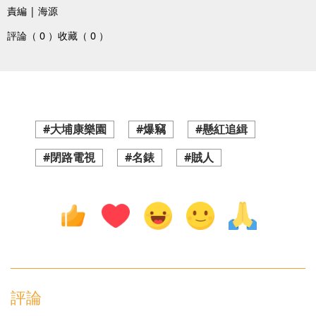
責編 | 海源
評論（ 0 ）
收藏（ 0 ）
#大埔康樂園
#爆竊
#懸紅追緝
#閉路電視
#名錶
#賊人
評論