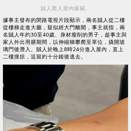
賊人爬入屋內爆竊。
據事主發布的閉路電視片段顯示，兩名賊人從二樓
從樓梯走進大廳，疑似經大門離開，事主就指，兩
名賊人年約30至40歲、身材瘦削的男子，趁事主與
家人外出用膳期間，以伸縮梯攀爬至單位，撬開玻
璃門後潛入。賊人於晚上8時24分進入屋內，直上
二樓搜掠，逗留約十分鐘後逃去。