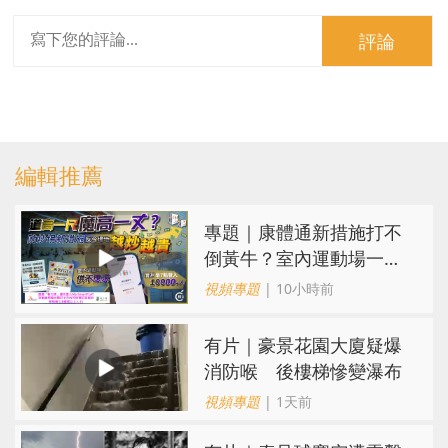
評論
編輯推薦
專題｜康體通新措施打不
倒黃牛？室內運動場一場
難求越炒越貴
視頻專題
| 10小時前
有片｜豪景花園大廈疑爆
消防喉 後樓梯慘變瀑布
視頻專題
| 1天前