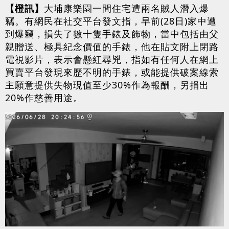
【橙訊】
大埔康樂園一間住宅遭兩名賊人潛入爆
竊。有網民在社交平台發文指，早前(28日)家中遭
到爆竊，損失了數十隻手錶及飾物，當中包括由父
親贈送、極具紀念價值的手錶，他在貼文附上閉路
電視影片，表示會懸紅尋兇，指如有任何人在網上
買賣平台發現來歷不明的手錶，或能提供破案線索
主願意提供失物現值至少30%作為報酬，另捐出
20%作慈善用途。