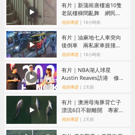
有片｜新蒲崗唐樓逾10隻
老鼠樓梯間亂舞 網民嚇
親：每次經過都要好大勇
視頻專題
| 18小時前
氣
有片｜油麻地七人車突向
後倒車 兩私家車捱撞
司機不顧而去
視頻專題
| 18小時前
有片｜NBA湖人球星
Austin Reaves訪港 修
頓與青少年交流球技
視頻專題
| 2天前
有片｜澳洲母海豚背亡子
漂流6日不願離開 專家：
極度悲傷下的哀悼行為
視頻專題
| 2天前