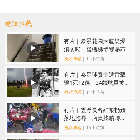
編輯推薦
有片｜豪景花園大廈疑爆
消防喉 後樓梯慘變瀑布
視頻專題
| 11小時前
有片｜泰足球賽突遭雷擊
釀1死12傷 24歲球員被
閃電劈中亡
視頻專題
| 11小時前
​有片｜雲浮食客結帳扔錢
落地施辱 店員找贖時還
施彼身獲老闆肯定
視頻專題
| 15小時前