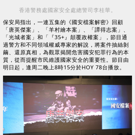
香港警務處國家安全處總警司李桂華。
保安局指出，一連五集的《國安檔案解密》回顧
「唐英傑案」、「羊村繪本案」、「譚得志案」、
「光城者案」和「『35+』顛覆政權案」，節目通
過警方和不同領域權威專家的解說，將案件抽絲剝
繭、還原真相，為觀眾揭開危害國安犯罪行為的本
質，從而提醒市民維護國家安全的重要性。節目由
明日起，逢周二晚上8時15分於HOY 78台播放。