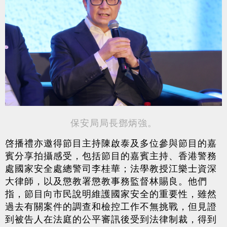
保安局局長鄧炳強。
啓播禮亦邀得節目主持陳啟泰及多位參與節目的嘉
賓分享拍攝感受，包括節目的嘉賓主持、香港警務
處國家安全處總警司李桂華；法學教授江樂士資深
大律師，以及懲教署懲教事務監督林賜良。他們
指，節目向市民說明維護國家安全的重要性，雖然
過去有關案件的調查和檢控工作不無挑戰，但見證
到被告人在法庭的公平審訊後受到法律制裁，得到