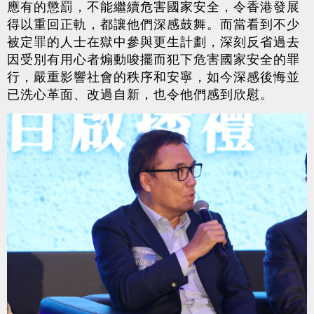
應有的懲罰，不能繼續危害國家安全，令香港發展
得以重回正軌，都讓他們深感鼓舞。而當看到不少
被定罪的人士在獄中參與更生計劃，深刻反省過去
因受別有用心者煽動唆擺而犯下危害國家安全的罪
行，嚴重影響社會的秩序和安寧，如今深感後悔並
已洗心革面、改過自新，也令他們感到欣慰。