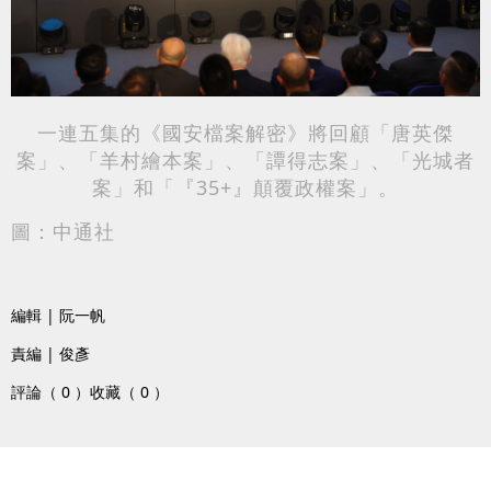
一連五集的《國安檔案解密》將回顧「唐英傑
案」、「羊村繪本案」、「譚得志案」、「光城者
案」和「『35+』顛覆政權案」。
圖：中通社
編輯 | 阮一帆
責編 | 俊彥
評論（ 0 ）
收藏（ 0 ）