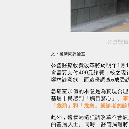
公營醫療
文：橙新聞評論室
公營醫療收費改革將於明年1月
會需要支付400元診費，較之
響求診意欲，而這份調查6成受
急症室加價的本意是為實現合理
基層市民感到「觸目驚心」。
事
「危殆」和「危急」就診者的診
此外，醫管局還強調改革不會波
的基層人士。同時，醫管局還將