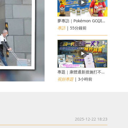
夢專訪｜Pokémon GO訓練員「蝦皮」16歲打上世界第一！戰友成最強後盾
專訪
| 55分鐘前
專題｜康體通新措施打不倒黃牛？室內運動場一場難求越炒越貴
視頻專題
| 3小時前
2025-12-22 18:23