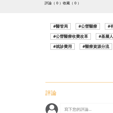
評論（ 0 ）
收藏（ 0 ）
#醫管局
#公營醫療
#
#公營醫療收費改革
#基層
#就診費用
#醫療資源分流
評論