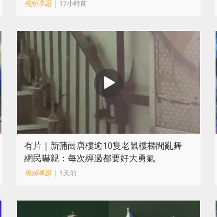
視頻專題
| 17小時前
有片｜新蒲崗唐樓逾10隻老鼠樓梯間亂舞
網民嚇親：每次經過都要好大勇氣
視頻專題
| 1天前