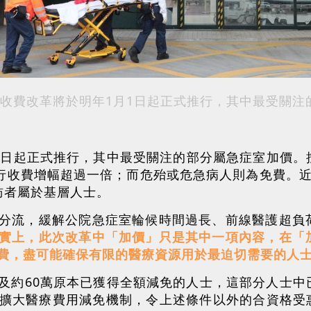
收費改革將於明年1月1日起正式推行，其中最受關注
1日起正式推行，其中最受關注的部分屬急症室加價。
現行收費增幅超過一倍；而危殆或危急病人則為免費。
訪者屬於基層人士。
分流，緩解公院急症室輪候時間過長、前線醫護超負
實上，此次改革中「加價」只是其中一項內容，在「
費，盡可能確保有限的醫療資源用於最迫切需要的人
及約60萬原本已獲得全額減免的人士，這部分人士中
擴大醫療費用減免機制，令上述條件以外的合資格受惠