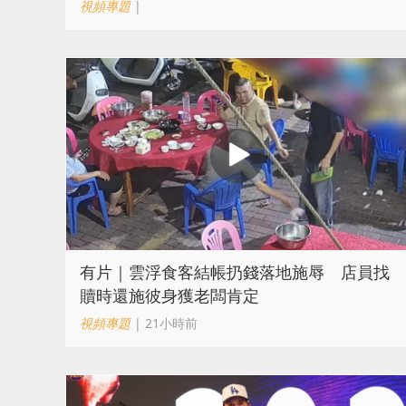
視頻專題
|
​有片｜雲浮食客結帳扔錢落地施辱 店員找
贖時還施彼身獲老闆肯定
視頻專題
| 21小時前