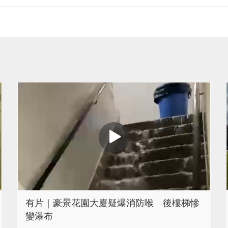
有片｜豪景花園大廈疑爆消防喉 後樓梯慘
變瀑布