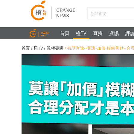
首頁
橙TV
直播
資訊
評
首頁
/
橙TV
/
視頻專題
/ 有話直說--莫讓-加價-模糊焦點--