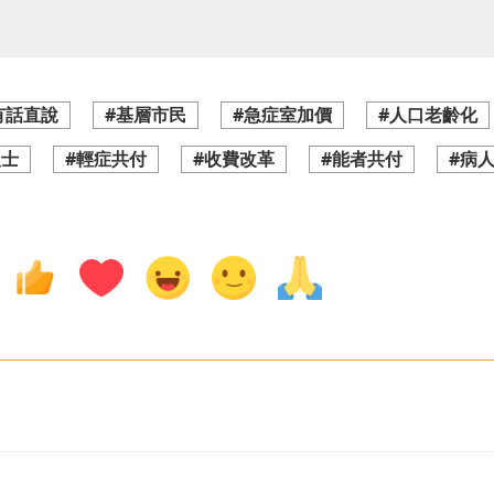
有話直說
#基層市民
#急症室加價
#人口老齡化
人士
#輕症共付
#收費改革
#能者共付
#病