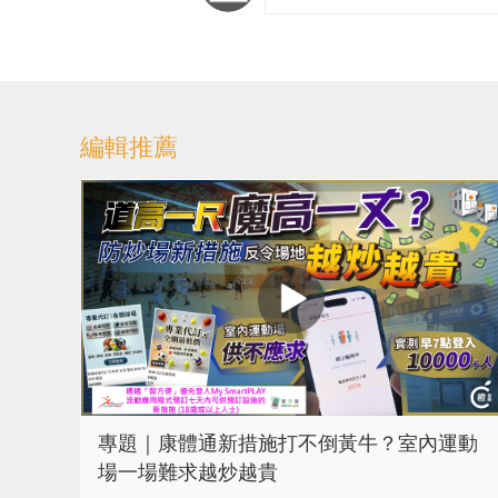
編輯推薦
專題｜康體通新措施打不倒黃牛？室內運動
場一場難求越炒越貴