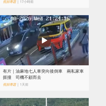
視頻專題
| 17小時前
有片｜油麻地七人車突向後倒車 兩私家車
捱撞 司機不顧而去
視頻專題
| 1天前