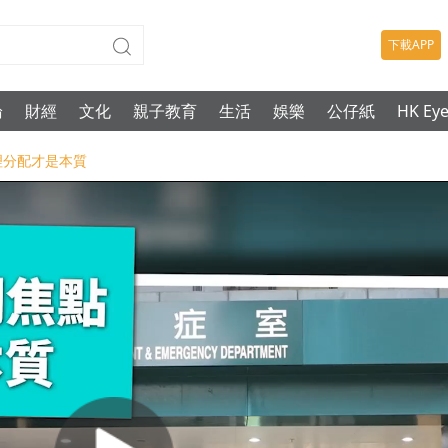
下載APP
論
財經
文化
親子教育
生活
娛樂
公仔紙
HK Ey
合理分配才是本質