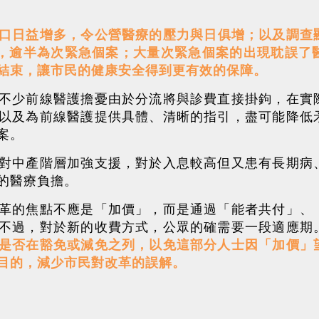
。
口日益增多，令公營醫療的壓力與日俱增；以及調查
中，逾半為次緊急個案；大量次緊急個案的出現耽誤了
結束，讓市民的健康安全得到更有效的保障。
不少前線醫護擔憂由於分流將與診費直接掛鉤，在實
以及為前線醫護提供具體、清晰的指引，盡可能降低
案。
對中產階層加強支援，對於入息較高但又患有長期病
的醫療負擔。
革的焦點不應是「加價」，而是通過「能者共付」、
不過，對於新的收費方式，公眾的確需要一段適應期
是否在豁免或減免之列，以免這部分人士因「加價」
目的，減少市民對改革的誤解。