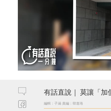
有話直說｜ 莫讓「加
編輯：子涵
責編：韓進珞