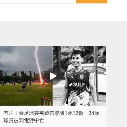
有片｜泰足球賽突遭雷擊釀1死12傷 24歲
球員被閃電劈中亡