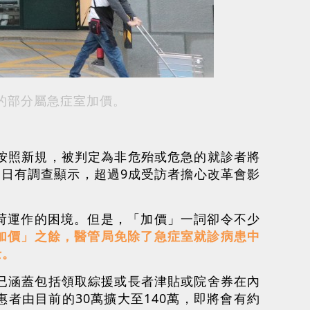
的部分屬急症室加價。
按照新規，被判定為非危殆或危急的就診者將
近日有調查顯示，超過9成受訪者擔心改革會影
荷運作的困境。但是，「加價」一詞卻令不少
加價」之餘，醫管局免除了急症室就診病患中
士。
已涵蓋包括領取綜援或長者津貼或院舍券在內
者由目前的30萬擴大至140萬，即將會有約