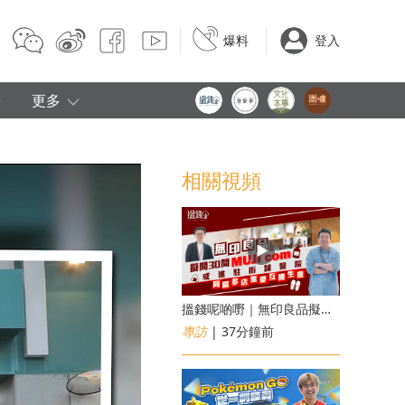
爆料
登入
e
更多
相關視頻
搵錢呢啲嘢｜無印良品擬開30間「MUJI com」 或進駐街舖醫院 同區多店無憂互搶生意
專訪
| 37分鐘前