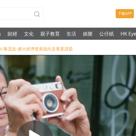
下載APP
論
財經
文化
親子教育
生活
娛樂
公仔紙
HK Ey
詢-陳茂波-擴大經濟發展面向是重要課題