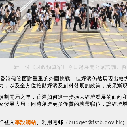
新一份《財政預算案》今日起展開公眾諮詢。資
年，香港儘管面對重重的外圍挑戰，但經濟仍然展現出
力，以及全方位推動經濟及創科發展的政策，成果漸
規劃開局之年，香港如何進一步擴大經濟發展的面向
家發展大局；同時創造更多優質的就業職位，讓經濟
。
括登入
專設網站
、利用電郵（
budget@fstb.gov.hk
）