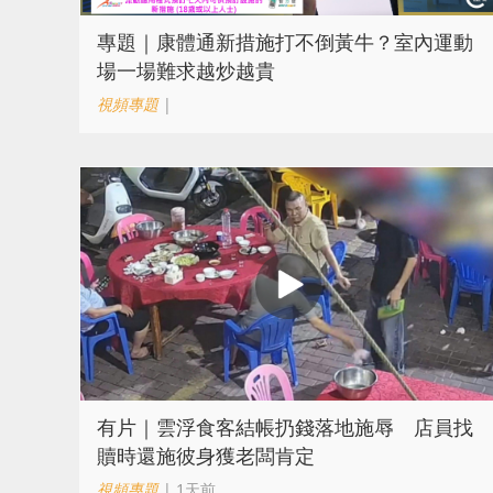
專題｜康體通新措施打不倒黃牛？室內運動
場一場難求越炒越貴
視頻專題
|
​有片｜雲浮食客結帳扔錢落地施辱 店員找
贖時還施彼身獲老闆肯定
視頻專題
| 1天前