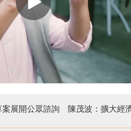
算案展開公眾諮詢 陳茂波：擴大經