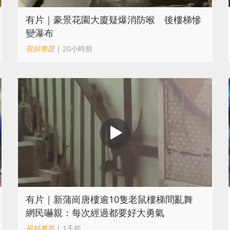
有片｜豪景花園大廈疑爆消防喉 後樓梯慘
變瀑布
視頻專題
| 20小時前
有片｜新蒲崗唐樓逾10隻老鼠樓梯間亂舞
網民嚇親：每次經過都要好大勇氣
視頻專題
| 1天前