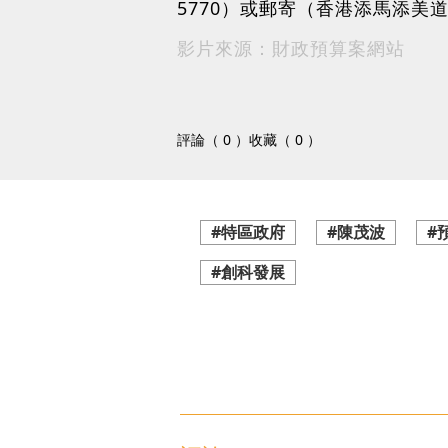
5770）或郵寄（香港添馬添美
影片來源：財政預算案網站
評論（ 0 ）
收藏（ 0 ）
#特區政府
#陳茂波
#
#創科發展