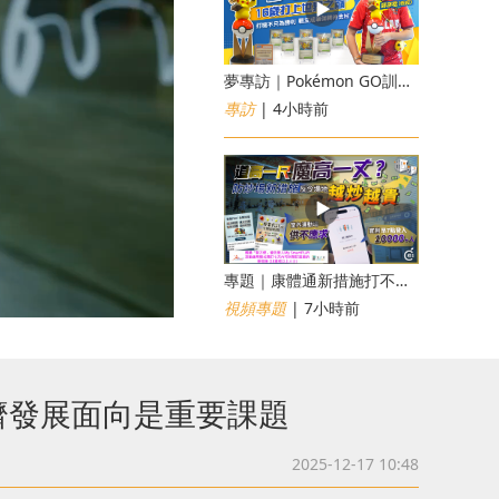
夢專訪｜Pokémon GO訓練員「蝦皮」16歲打上世界第一！戰友成最強後盾
專訪
| 4小時前
專題｜康體通新措施打不倒黃牛？室內運動場一場難求越炒越貴
視頻專題
| 7小時前
濟發展面向是重要課題
2025-12-17 10:48