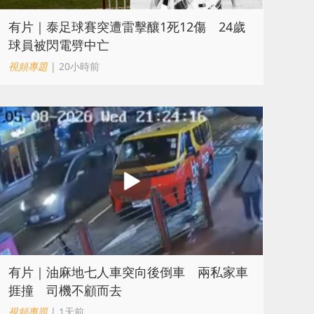
有片｜泰足球賽突遭雷擊釀1死12傷 24歲
球員被閃電劈中亡
視頻專題
| 20小時前
有片｜油麻地七人車突向後倒車 兩私家車
捱撞 司機不顧而去
視頻專題
| 1天前