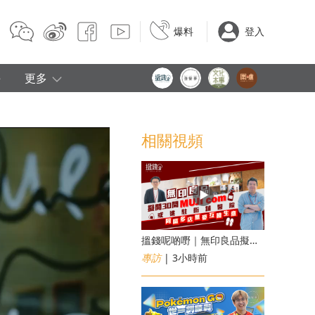
爆料
登入
e
更多
相關視頻
搵錢呢啲嘢｜無印良品擬開30間「MUJI com」 或進駐街舖醫院 同區多店無憂互搶生意
專訪
| 3小時前