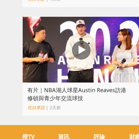
有片｜NBA湖人球星Austin Reaves訪港
修頓與青少年交流球技
視頻專題
| 2天前
橙TV
資訊
評論
財