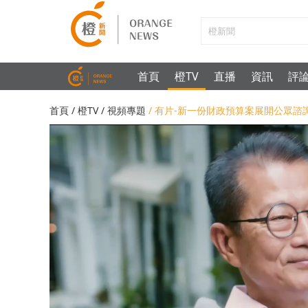
首頁
橙TV
直播
資訊
評
首頁
/
橙TV
/
視頻專題
/ 有片-新一份財政預算案展開公眾諮