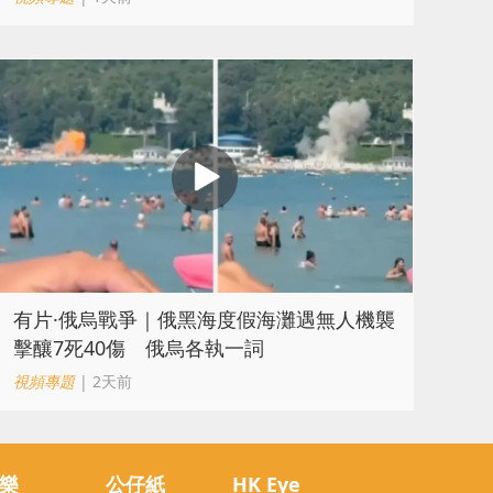
​有片·俄烏戰爭｜俄黑海度假海灘遇無人機襲
擊釀7死40傷 俄烏各執一詞
視頻專題
| 2天前
樂
公仔紙
HK Eye