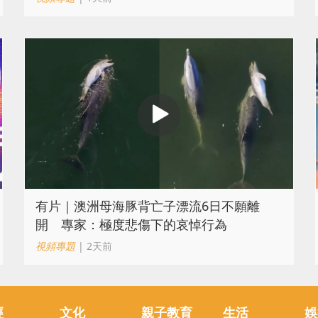
有片｜澳洲母海豚背亡子漂流6日不願離
開 專家：極度悲傷下的哀悼行為
視頻專題
| 2天前
經
文化
親子教育
生活
娛