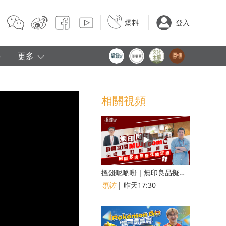
爆料
登入
e
更多
相關視頻
搵錢呢啲嘢｜無印良品擬開30間「MUJI com」 或進駐街舖醫院 同區多店無憂互搶生意
專訪
| 昨天17:30