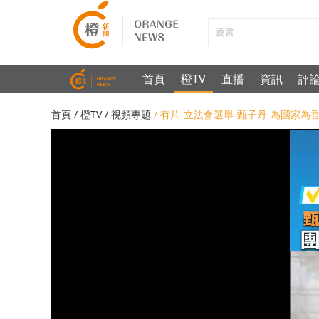
首頁
橙TV
直播
資訊
評
首頁
/
橙TV
/
視頻專題
/ 有片-立法會選舉-甄子丹-為國家