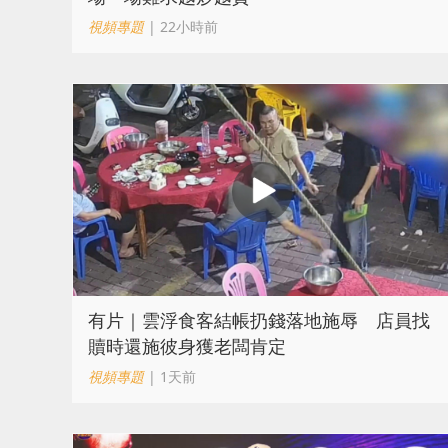
視頻專題
| 22小時前
​有片｜雲浮食客結帳扔錢落地施辱 店員找
贖時還施彼身獲老闆肯定
視頻專題
| 1天前