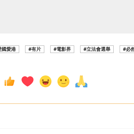
愛國愛港
#有片
#電影界
#立法會選舉
#必