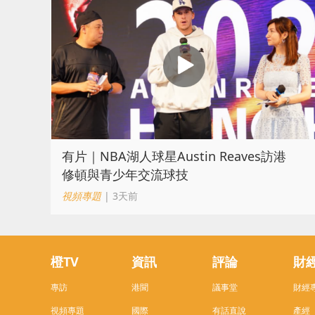
有片｜NBA湖人球星Austin Reaves訪港
修頓與青少年交流球技
視頻專題
| 3天前
橙TV
資訊
評論
財
專訪
港聞
議事堂
財經
視頻專題
國際
有話直說
產經