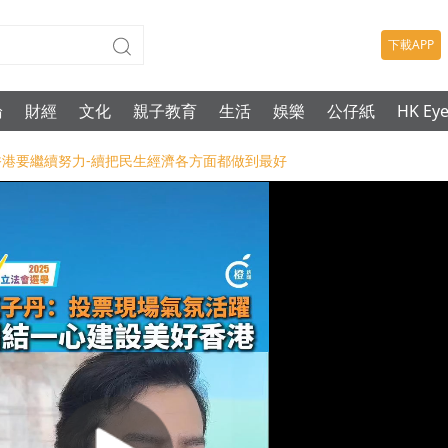
下載APP
論
財經
文化
親子教育
生活
娛樂
公仔紙
HK Ey
為香港要繼續努力-續把民生經濟各方面都做到最好