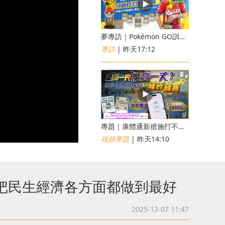
夢專訪｜Pokémon GO訓練員「蝦皮」16歲打上世界第一！戰友成最強後盾
專訪
| 昨天17:12
專題｜康體通新措施打不倒黃牛？室內運動場一場難求越炒越貴
視頻專題
| 昨天14:10
把民生經濟各方面都做到最好
2025-12-07 11:47