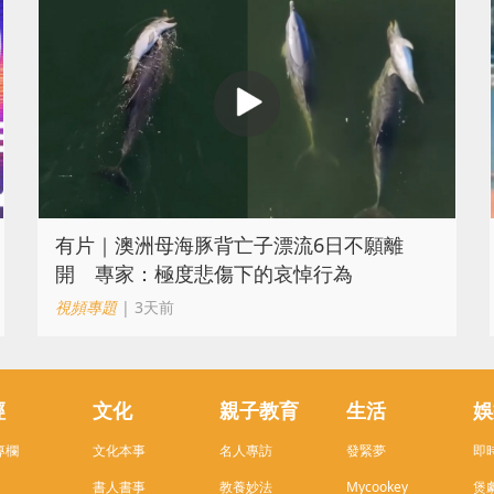
有片｜澳洲母海豚背亡子漂流6日不願離
開 專家：極度悲傷下的哀悼行為
視頻專題
| 3天前
經
文化
親子教育
生活
娛
專欄
文化本事
名人專訪
發緊夢
即
書人書事
教養妙法
Mycookey
煲