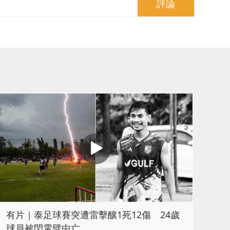
評論
有片｜泰足球賽突遭雷擊釀1死12傷 24歲
球員被閃電劈中亡