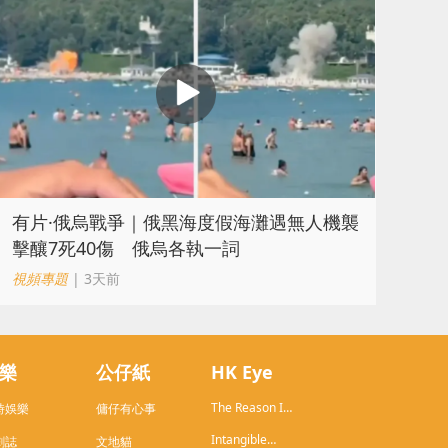
​有片·俄烏戰爭｜俄黑海度假海灘遇無人機襲
擊釀7死40傷 俄烏各執一詞
視頻專題
| 3天前
樂
公仔紙
HK Eye
The Reason I
時娛樂
傭仔有心事
Live in HK
Intangible
劇誌
文地貓