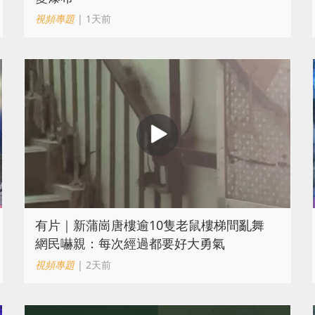
視頻專題
| 1天前
有片｜新蒲崗唐樓逾10隻老鼠樓梯間亂舞
網民嚇親：每次經過都要好大勇氣
視頻專題
| 2天前