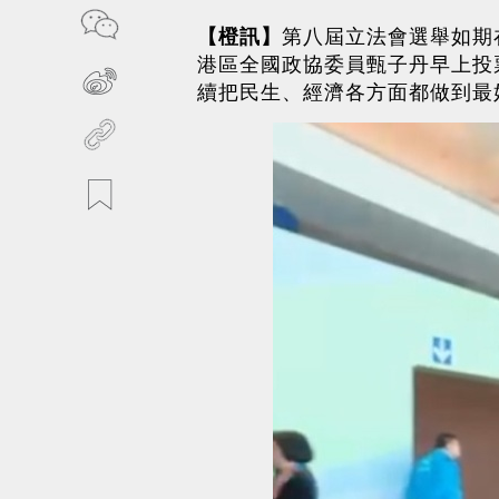
【橙訊】
第八屆立法會選舉如期
港區全國政協委員甄子丹早上投
續把民生、經濟各方面都做到最