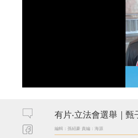
有片‧立法會選舉｜
編輯：孫紹豪
責編：海源