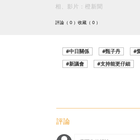
相、影片：橙新聞
評論（ 0 ）
收藏（ 0 ）
#中日關係
#甄子丹
#
#新議會
#支持能更仔細
評論