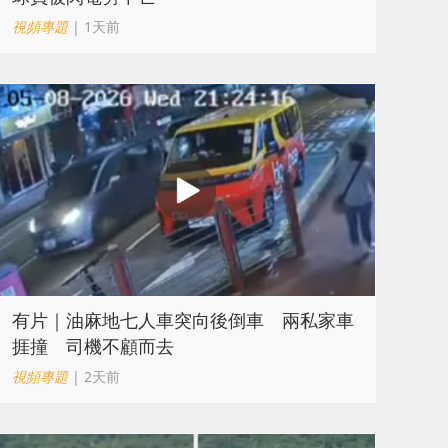
視頻專題
| 1天前
有片｜油麻地七人車突向後倒車 兩私家車
捱撞 司機不顧而去
視頻專題
| 2天前