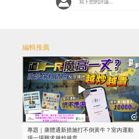
編輯推薦
專題｜康體通新措施打不倒黃牛？室內運動
場一場難求越炒越貴