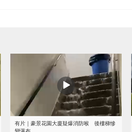
有片｜豪景花園大廈疑爆消防喉 後樓梯慘
變瀑布