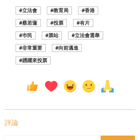
#立法會
#教育局
#香港
#蔡若蓮
#投票
#有片
#巿民
#票站
#立法會選舉
#非常重要
#向前邁進
#踴躍來投票
評論