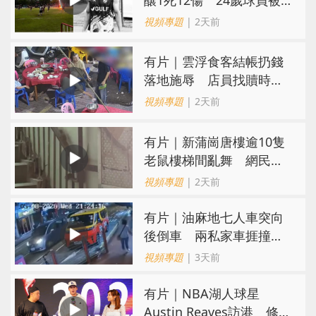
閃電劈中亡
視頻專題
| 2天前
​有片｜雲浮食客結帳扔錢
落地施辱 店員找贖時還
施彼身獲老闆肯定
視頻專題
| 2天前
有片｜新蒲崗唐樓逾10隻
老鼠樓梯間亂舞 網民嚇
親：每次經過都要好大勇
視頻專題
| 2天前
氣
有片｜油麻地七人車突向
後倒車 兩私家車捱撞
司機不顧而去
視頻專題
| 3天前
有片｜NBA湖人球星
Austin Reaves訪港 修