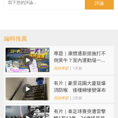
評論
編輯推薦
專題｜康體通新措施打不
倒黃牛？室內運動場一場
難求越炒越貴
視頻專題
| 1天前
有片｜豪景花園大廈疑爆
消防喉 後樓梯慘變瀑布
視頻專題
| 2天前
有片｜泰足球賽突遭雷擊
釀1死12傷 24歲球員被