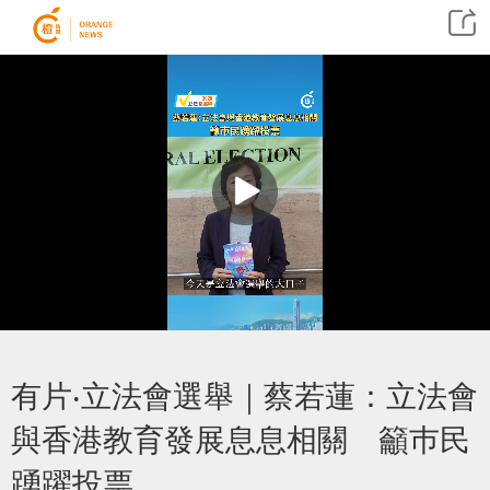
有片‧立法會選舉｜蔡若蓮：立法會
與香港教育發展息息相關 籲巿民
踴躍投票