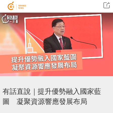
有話直說｜提升優勢融入國家藍
圖 凝聚資源響應發展布局