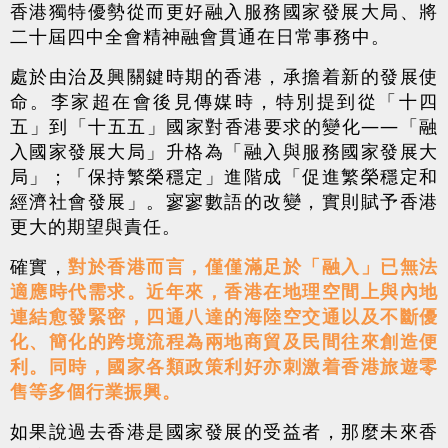
香港獨特優勢從而更好融入服務國家發展大局、將
二十屆四中全會精神融會貫通在日常事務中。
處於由治及興關鍵時期的香港，承擔着新的發展使
命。李家超在會後見傳媒時，特別提到從「十四
五」到「十五五」國家對香港要求的變化——「融
入國家發展大局」升格為「融入與服務國家發展大
局」；「保持繁榮穩定」進階成「促進繁榮穩定和
經濟社會發展」。寥寥數語的改變，實則賦予香港
更大的期望與責任。
確實，
對於香港而言，僅僅滿足於「融入」已無法
適應時代需求。近年來，香港在地理空間上與內地
連結愈發緊密，四通八達的海陸空交通以及不斷優
化、簡化的跨境流程為兩地商貿及民間往來創造便
利。同時，國家各類政策利好亦刺激着香港旅遊零
售等多個行業振興。
如果說過去香港是國家發展的受益者，那麼未來香