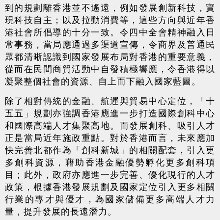
到的規劃離香港並不遙遠，例如發展創新科技，實
現科技自主；以及拉動消費等，這些方向與近年香
港社會所倡導的十分一致。令四中全會精神融入日
常事務，當局應通過多渠道宣傳，令商界及普通民
眾都清晰認識到國家發展布局對香港的重要意義，
從而在民間商貿活動中自發積極響應，令香港得以
凝聚整個社會的資源、自上而下融入國家藍圖。
除了相對傳統的金融、航運與貿易中心定位，「十
五五」規劃亦強調香港應進一步打造國際創科中心
和國際高端人才集聚高地。而發展創科、吸引人才
正是當局近年施政重點。對於香港而言，未來應加
快完善北都作為「創科新城」的相關配套，引入更
多創科資源，藉助香港金融優勢孵化更多創科項
目；此外，政府亦應進一步完善、優化現行的人才
政策，根據香港發展規劃及國家定位引入更多相關
行業的專才與優才，為國家儲備更多高端人才力
量，提升發展的長遠潛力。