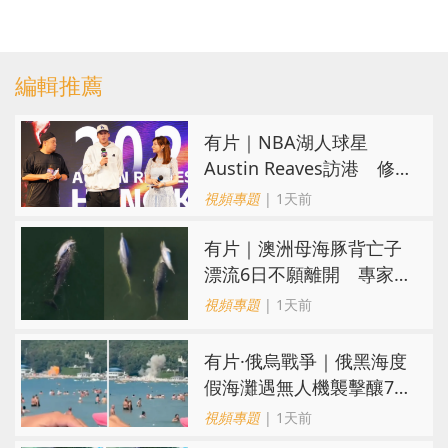
編輯推薦
有片｜NBA湖人球星
Austin Reaves訪港 修
頓與青少年交流球技
視頻專題
| 1天前
有片｜澳洲母海豚背亡子
漂流6日不願離開 專家：
極度悲傷下的哀悼行為
視頻專題
| 1天前
​有片·俄烏戰爭｜俄黑海度
假海灘遇無人機襲擊釀7死
40傷 俄烏各執一詞
視頻專題
| 1天前