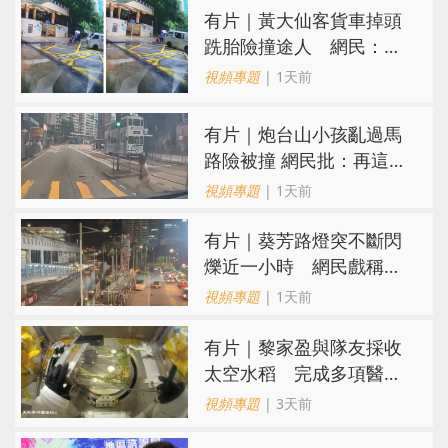
有片｜黃大仙客貨車掉頭
跣胎險撞途人 網民：飄
移得好靚喎
視頻專題
| 1天前
有片｜炮台山小孩亂過馬
路險被撞 網民批：再這樣
很快轉生
視頻專題
| 1天前
有片｜葵芳路燈突不斷閃
爍近一小時 網民戲稱
「葵芳夜繽紛」
視頻專題
| 1天前
有片｜黎家盈與隊友採收
太空水稻 完成多項醫學
檢查
視頻專題
| 3天前