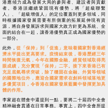
港應傾力成為發展大局的參與者、建設者與貢獻
者。香港須繼續鞏固現有優勢，將「超級聯繫
人」、「超級增值人」的定位覆蓋到更多領域，同
時根據國家發展需要有所側重的拓展延伸現有資
源，將自身發展訴求與國家大政方針更為系統、全
面的結合在一起，讓香港優勢真正成為國家優勢的
一部分。
此外，
從「保持」到「促進」意味着國家對香港經
濟水平提出更高要求。疫情結束後，香港歷經三年
時間恢復元氣，今年在國際金融、經貿領域取得亮
眼成績，充分實現「保持」二字。接下來香港已有
充足底氣尋求突破，除了穩固在金融、外貿等領域
的國際地位外，應迎合國家需求在創科領域落地更
多優質項目，令香港在國家發展藍圖中發揮更加具
體的作用。
李家超在體會中還提到一點，要將二十屆四中全會
精神融會貫通在日常事務。事實上，四中全會所提