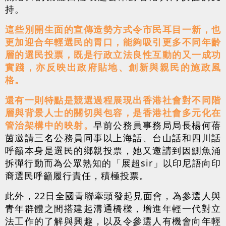
持。
這些別開生面的宣傳造勢方式令市民耳目一新，也
更加迎合年輕選民的胃口，能夠吸引更多不同年齡
層的選民投票，既是行政立法良性互動的又一成功
實踐，亦反映出政府貼地、創新與親民的施政風
格。
還有一則特點是競選過程展現出香港社會對不同階
層與背景人士的關切與包容，是香港社會多元化在
管治架構中的映射。
早前公務員事務局局長楊何蓓
茵邀請三名公務員同事以上海話、台山話和四川話
呼籲本身是選民的鄉親投票，她又邀請到因鰂魚涌
拆彈行動而為公眾熟知的「展超sir」以印尼語向印
裔選民呼籲履行責任，積極投票。
此外，22日全國青聯牽頭發起見面會，為參選人與
青年群體之間搭建起溝通橋樑，增進年輕一代對立
法工作的了解與興趣，以及令參選人有機會向年輕