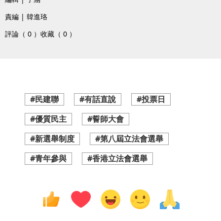
責編 | 韓進珞
評論（ 0 ）
收藏（ 0 ）
#民建聯
#有話直說
#投票日
#優質民主
#誓師大會
#新選舉制度
#第八屆立法會選舉
#青年參與
#香港立法會選舉