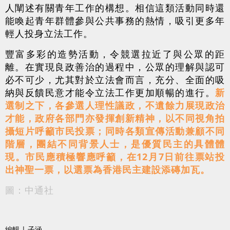
人闡述有關青年工作的構想。相信這類活動同時還
能喚起青年群體參與公共事務的熱情，吸引更多年
輕人投身立法工作。
豐富多彩的造勢活動，令競選拉近了與公眾的距
離。在實現良政善治的過程中，公眾的理解與認可
必不可少，尤其對於立法會而言，充分、全面的吸
納與反饋民意才能令立法工作更加順暢的進行。
新
選制之下，各參選人理性議政，不遺餘力展現政治
才能，政府各部門亦發揮創新精神，以不同視角拍
攝短片呼籲市民投票；同時各類宣傳活動兼顧不同
階層，團結不同背景人士，是優質民主的具體體
現。市民應積極響應呼籲，在12月7日前往票站投
出神聖一票，以選票為香港民主建設添磚加瓦。
圖：中通社
編輯 | 子涵