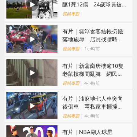
釀1死12傷 24歲球員被
閃電劈中亡
視頻專題
|
​有片｜雲浮食客結帳扔錢
落地施辱 店員找贖時還
施彼身獲老闆肯定
視頻專題
| 1小時前
有片｜新蒲崗唐樓逾10隻
老鼠樓梯間亂舞 網民嚇
親：每次經過都要好大勇
視頻專題
| 4小時前
氣
有片｜油麻地七人車突向
後倒車 兩私家車捱撞
司機不顧而去
視頻專題
| 4小時前
有片｜NBA湖人球星