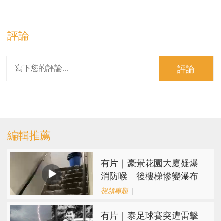
評論
評論
編輯推薦
有片｜豪景花園大廈疑爆
消防喉 後樓梯慘變瀑布
視頻專題
|
有片｜泰足球賽突遭雷擊