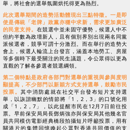
舉，將社會的選舉氛圍烘托得更為熱烈。
此次選舉期間的造勢活動體現出三點特徵。一是即
使是傳統「老牌」政黨亦穩中求新，需求更加廣泛
的民意支持。
在競選中並未固守優勢，候選人中不
但約半數為政壇新人，且有個別界別出現兩名同黨
派候選者，競爭可謂十分激烈。而在舉行的造勢大
會上，候選人輪流上台發言，涵蓋本地勞工、房屋
等多個時下最受關注的民生議題，令公眾得以更為
直觀的了解各參選者競選綱領。
第二個特點是政府各部門對選舉的重視與參與度明
顯提高，不少部門以新穎方式支持選舉，鼓勵市民
投票。
其中消防處就在社交平台發布短片支持選
舉，以詼諧幽默的情節將「1，2，3」的口號化用
成「1，2，7」，以此提醒市民在12月7日前往投
票。早前保安局局長鄧炳強亦與保安局其他幾名官
員共同模仿電影經典橋段拍攝短片呼籲投票，用有
關港片的集體回憶喚起公眾對香港共同價值的支