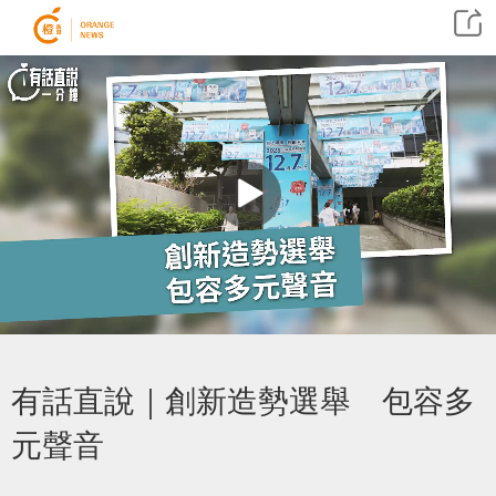
有話直說｜創新造勢選舉 包容多
元聲音