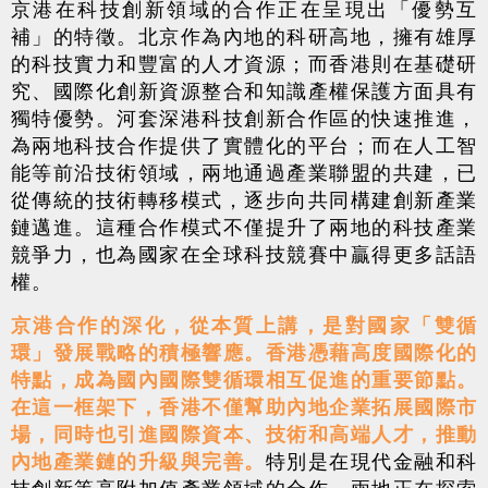
京港在科技創新領域的合作正在呈現出「優勢互
補」的特徵。北京作為內地的科研高地，擁有雄厚
的科技實力和豐富的人才資源；而香港則在基礎研
究、國際化創新資源整合和知識產權保護方面具有
獨特優勢。河套深港科技創新合作區的快速推進，
為兩地科技合作提供了實體化的平台；而在人工智
能等前沿技術領域，兩地通過產業聯盟的共建，已
從傳統的技術轉移模式，逐步向共同構建創新產業
鏈邁進。這種合作模式不僅提升了兩地的科技產業
競爭力，也為國家在全球科技競賽中贏得更多話語
權。
京港合作的深化，從本質上講，是對國家「雙循
環」發展戰略的積極響應。香港憑藉高度國際化的
特點，成為國內國際雙循環相互促進的重要節點。
在這一框架下，香港不僅幫助內地企業拓展國際市
場，同時也引進國際資本、技術和高端人才，推動
內地產業鏈的升級與完善。
特別是在現代金融和科
技創新等高附加值產業領域的合作，兩地正在探索