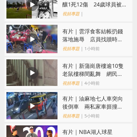
釀1死12傷 24歲球員被
閃電劈中亡
視頻專題
|
​有片｜雲浮食客結帳扔錢
落地施辱 店員找贖時還
施彼身獲老闆肯定
視頻專題
| 1小時前
有片｜新蒲崗唐樓逾10隻
老鼠樓梯間亂舞 網民嚇
親：每次經過都要好大勇
視頻專題
| 4小時前
氣
有片｜油麻地七人車突向
後倒車 兩私家車捱撞
司機不顧而去
視頻專題
| 5小時前
有片｜NBA湖人球星