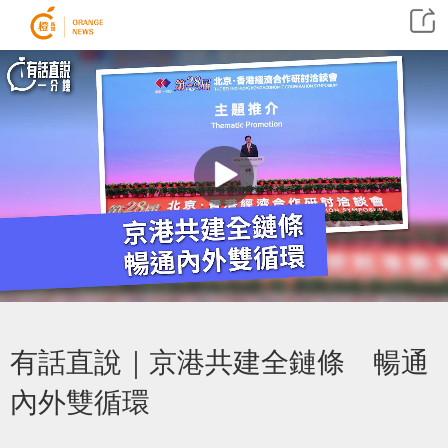
有話直說｜京港共建全鏈條 暢通
內外雙循環