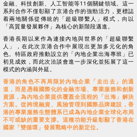
金融、科技創新、人工智能等11個關鍵領域。這一
系列合作不僅彰顯了京港合作的強勁活力，更標誌
着兩地關係從傳統的「超級聯繫人」模式，向以
「高質量發展夥伴」為核心的新階段邁進。
香港長期以來作為連接內地與世界的「超級聯繫
人」，在此次京港合作中展現出更加多元化的角
色。特區政府推動設立的「內地企業出海專班」已
初見成效，而此次洽談會進一步深化並拓展了這一
模式的內涵與外延。
香港的角色不再局限於內地企業「走出去」的通
道，而是憑藉國際化的金融市場、專業服務和創新
資源，為內地企業提供覆蓋全流程的「出海」解決
方案。從跨境融資、風險管理到國際品牌建設，香
港的專業服務生態體系已成為內地企業全球化布局
不可或缺的重要支撐。這種功能升級彰顯了香港在
國家「雙循環」發展戰略中的新定位。