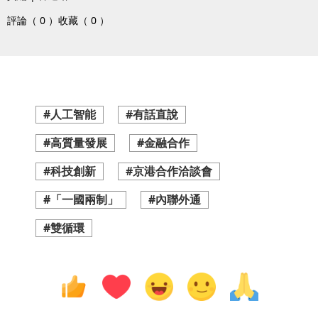
評論（ 0 ）
收藏（ 0 ）
#人工智能
#有話直說
#高質量發展
#金融合作
#科技創新
#京港合作洽談會
#「一國兩制」
#內聯外通
#雙循環