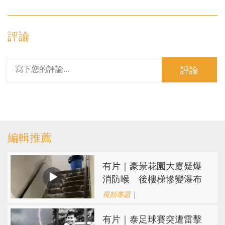
評論
評論
編輯推薦
有片｜豪景花園大廈疑爆
消防喉 後樓梯慘變瀑布
視頻專題
|
有片｜泰足球賽突遭雷擊