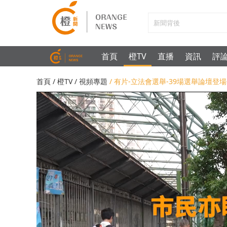
首頁
橙TV
直播
資訊
評
首頁
/
橙TV
/
視頻專題
/ 有片-立法會選舉-39場選舉論壇登