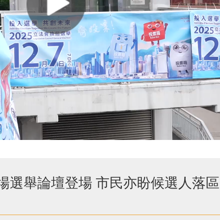
9場選舉論壇登場 市民亦盼候選人落