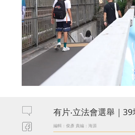
有片‧立法會選舉｜3
編輯：俊彥
責編：海源