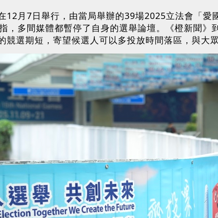
12月7日舉行，由當局舉辦的39場2025立法會「
道指，多間媒體都暫停了自身的選舉論壇。《橙新聞》
的競選期短，寄望候選人可以多投放時間落區，與大