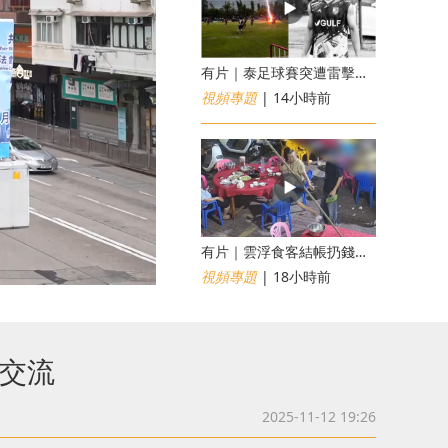
有片｜泰足球賽突遭雷擊釀1死12傷 24歲球員被閃電劈中亡
視頻專題
| 14小時前
​有片｜雲浮食客結帳扔錢落地施辱 店員找贖時還施彼身獲老闆肯定
視頻專題
| 18小時前
區交流
2025-11-12 19:26