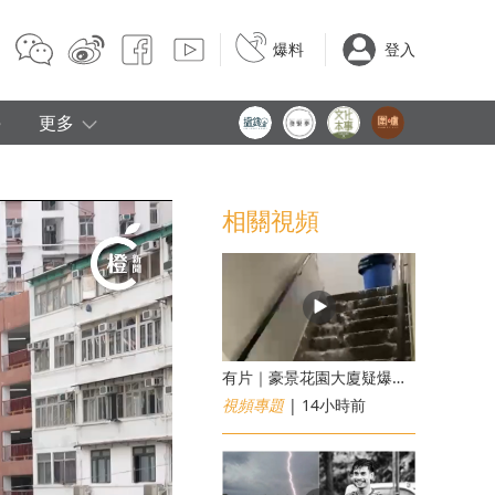
爆料
登入
e
更多
相關視頻
有片｜豪景花園大廈疑爆消防喉 後樓梯慘變瀑布
視頻專題
| 14小時前