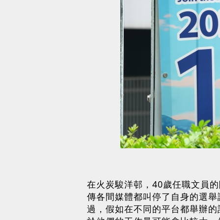
在火炭駿洋邨，40歲任職文員
傳各間媒體都叫停了自身的選舉
過，假如在不同的平台都舉辦的