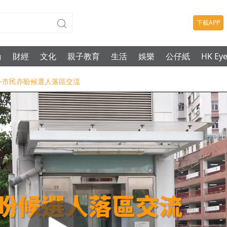
下載APP
論
財經
文化
親子教育
生活
娛樂
公仔紙
HK Ey
場-市民亦盼候選人落區交流