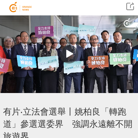
有片‧立法會選舉丨姚柏良「轉跑
道」參選選委界 強調永遠離不開
旅遊界