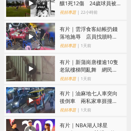
釀1死12傷 24歲球員被
閃電劈中亡
視頻專題
| 22小時前
​有片｜雲浮食客結帳扔錢
落地施辱 店員找贖時還
施彼身獲老闆肯定
視頻專題
| 1天前
有片｜新蒲崗唐樓逾10隻
老鼠樓梯間亂舞 網民嚇
親：每次經過都要好大勇
視頻專題
| 1天前
氣
有片｜油麻地七人車突向
後倒車 兩私家車捱撞
司機不顧而去
視頻專題
| 1天前
有片｜NBA湖人球星