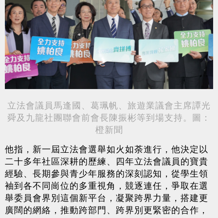
立法會議員馬逢國、葛珮帆、旅遊業議會主席譚光
舜及九龍社團聯會前會長陳振彬等到場支持。圖：
橙新聞
他指，新一屆立法會選舉如火如荼進行，他決定以
二十多年社區深耕的歷練、四年立法會議員的寶貴
經驗、長期參與青少年服務的深刻認知，從學生領
袖到各不同崗位的多重視角，競逐連任，爭取在選
舉委員會界別這個新平台，凝聚跨界力量，搭建更
廣闊的網絡，推動跨部門、跨界別更緊密的合作，