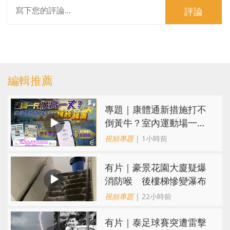
評論
編輯推薦
專題｜康體通新措施打不
倒黃牛？室內運動場一場
難求越炒越貴
視頻專題
| 1小時前
有片｜豪景花園大廈疑爆
消防喉 後樓梯慘變瀑布
視頻專題
| 22小時前
有片｜泰足球賽突遭雷擊