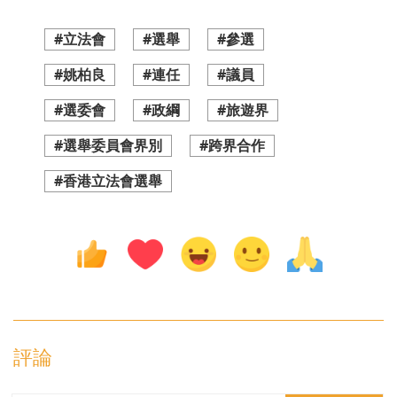
#立法會
#選舉
#參選
#姚柏良
#連任
#議員
#選委會
#政綱
#旅遊界
#選舉委員會界別
#跨界合作
#香港立法會選舉
評論