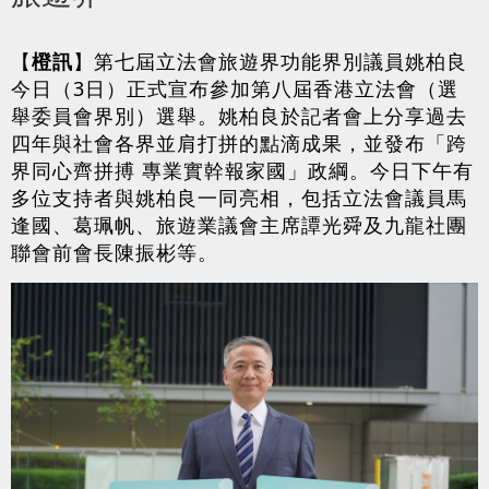
【
橙訊
】第七屆立法會旅遊界功能界別議員姚柏良
今日（3日）正式宣布參加第八屆香港立法會（選
舉委員會界別）選舉。姚柏良於記者會上分享過去
四年與社會各界並肩打拼的點滴成果，並發布「跨
界同心齊拼搏 專業實幹報家國」政綱。今日下午有
多位支持者與姚柏良一同亮相，包括立法會議員馬
逢國、葛珮帆、旅遊業議會主席譚光舜及九龍社團
聯會前會長陳振彬等。