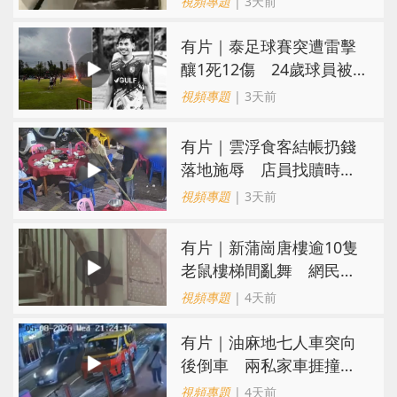
視頻專題
| 3天前
有片｜泰足球賽突遭雷擊
釀1死12傷 24歲球員被
閃電劈中亡
視頻專題
| 3天前
​有片｜雲浮食客結帳扔錢
落地施辱 店員找贖時還
施彼身獲老闆肯定
視頻專題
| 3天前
有片｜新蒲崗唐樓逾10隻
老鼠樓梯間亂舞 網民嚇
親：每次經過都要好大勇
視頻專題
| 4天前
氣
有片｜油麻地七人車突向
後倒車 兩私家車捱撞
司機不顧而去
視頻專題
| 4天前