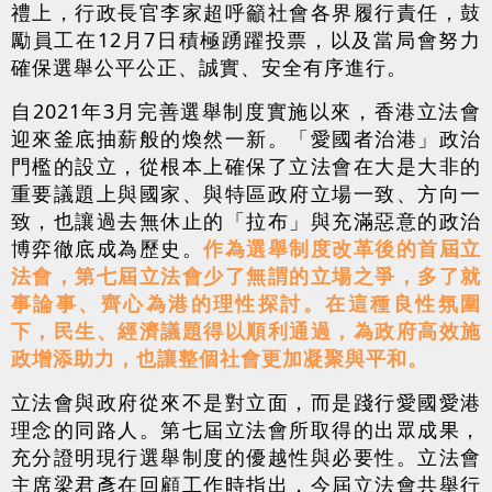
禮上，行政長官李家超呼籲社會各界履行責任，鼓
勵員工在12月7日積極踴躍投票，以及當局會努力
確保選舉公平公正、誠實、安全有序進行。
自2021年3月完善選舉制度實施以來，香港立法會
迎來釜底抽薪般的煥然一新。
「
愛國者治港
」
政治
門檻的設立，從根本上確保了立法會在大是大非的
重要議題上與國家、與特區政府立場一致、方向一
致，也讓過去無休止的「拉布」與充滿惡意的政治
博弈徹底成為歷史。
作為選舉制度改革後的首屆立
法會，第七屆立法會少了無謂的立場之爭，多了就
事論事、齊心為港的理性探討。在這種良性氛圍
下，民生、經濟議題得以順利通過，為政府高效施
政增添助力，也讓整個社會更加凝聚與平和。
立法會與政府從來不是對立面，而是踐行愛國愛港
理念的同路人。第七屆立法會所取得的出眾成果，
充分證明現行選舉制度的優越性與必要性。立法會
主席梁君彥在回顧工作時指出，今屆立法會共舉行