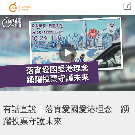
有話直說｜落實愛國愛港理念 踴
躍投票守護未來