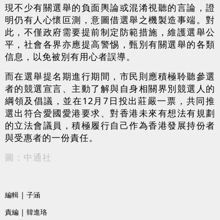
現不少有關選舉的負面輿論或混淆視聽的言論，證
明仍有人心懷叵測，意圖借選舉之機製造事端。對
此，不僅政府需要提前制定防範措施，維護選舉公
平，社會各界亦應提高警惕，甄別有關選舉的各類
信息，以免被別有用心者誤導。
而在選舉提名期進行期間，市民則應積極聆聽參選
者的競選宣言、主動了解與自身相關界別競選人的
綱領及倡議，並在12月7日投出莊嚴一票，共同推
選出符合愛國愛港要求、對香港未來有想法有規劃
的立法會議員，積極履行自己作為香港發展持份者
與受惠者的一份責任。
圖：中通社
編輯 | 子涵
責編 | 韓進珞