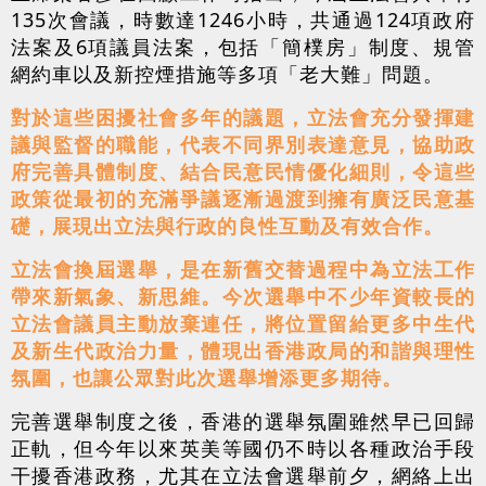
135次會議，時數達1246小時，共通過124項政府
法案及6項議員法案，包括「簡樸房」制度、規管
網約車以及新控煙措施等多項「老大難」問題。
對於這些困擾社會多年的議題，立法會充分發揮建
議與監督的職能，代表不同界別表達意見，協助政
府完善具體制度、結合民意民情優化細則，令這些
政策從最初的充滿爭議逐漸過渡到擁有廣泛民意基
礎，展現出立法與行政的良性互動及有效合作。
立法會換屆選舉，是在新舊交替過程中為立法工作
帶來新氣象、新思維。今次選舉中不少年資較長的
立法會議員主動放棄連任，將位置留給更多中生代
及新生代政治力量，體現出香港政局的和諧與理性
氛圍，也讓公眾對此次選舉增添更多期待。
完善選舉制度之後，香港的選舉氛圍雖然早已回歸
正軌，但今年以來英美等國仍不時以各種政治手段
干擾香港政務，尤其在立法會選舉前夕，網絡上出