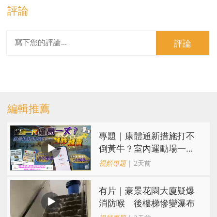
評論
評論
編輯推薦
專題｜康體通新措施打不
倒黃牛？室內運動場一場
難求越炒越貴
視頻專題
| 2天前
有片｜豪景花園大廈疑爆
消防喉 後樓梯慘變瀑布