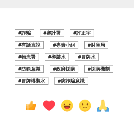
#詐騙
#審計署
#許正宇
#有話直說
#專責小組
#財庫局
#物流署
#樽裝水
#冒牌水
#防範意識
#政府採購
#採購機制
#冒牌樽裝水
#防詐騙意識