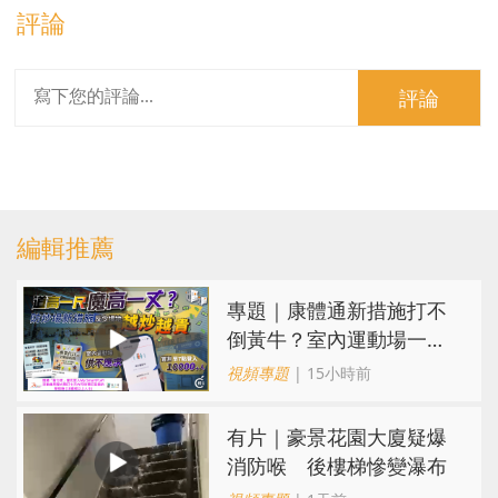
評論
評論
編輯推薦
專題｜康體通新措施打不
倒黃牛？室內運動場一場
難求越炒越貴
視頻專題
| 15小時前
有片｜豪景花園大廈疑爆
消防喉 後樓梯慘變瀑布