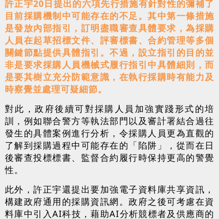
許正宇20日提出的六項先行措施有針對性的彌補了
目前採購機制中可能存在的不足。其中第一條措施
是發放內部指引，訂明盡職審查具體要求，為採購
人員在起草招標文件、評審標書、合約管理等多個
關鍵節點提供具體指引。不過，設立指引的目的並
非是要求採購人員機械式履行指引中具體細則，而
是要其樹立充分防範意識，在執行採購時有能力及
時察覺並處理可疑細節。
對此，政府後續可對採購人員加強實踐形式的培
訓，例如聯合警方等執法部門以及審計署結合過往
發生的具體案例進行分析，令採購人員更為直觀的
了解到採購過程中可能存在的「陷阱」，從而在日
後審查投標標書、監督合約履行時保持更高的警覺
性。
此外，許正宇還提出要加強電子資料庫共享資訊，
構建政府通用的採購資訊網。政府之後可考慮在資
料庫中引入AI科技，藉助AI分析競標者及供應商的