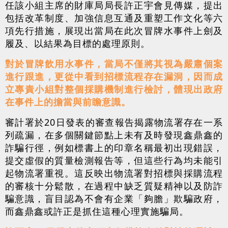
任該小組主席的財庫局局長許正宇會見傳媒，提出
包括改革制度、加強信息互通及重塑工作文化等六
項先行措施，展現出當局在此次冒牌水事件上劍及
履及、以結果為目標的處理原則。
對於冒牌飲
用
水事件，當局不僅將其視為嚴肅個案
進行跟進，更從中看到招標流程存在漏洞，因而成
立專責小組對整個採購機制進行檢討，體現出政府
在事件上的擔當與前瞻意識。
審計署於20日發表的審查報告揭露物流署存在一系
列疏漏，在多個關鍵節點上未有及時發現鑫鼎鑫的
詐騙行徑，例如標書上的印章名稱最初出現錯誤，
提交虛假的質量檢測報告等，但這些行為均未能引
起物流署重視。這反映出物流署對招標與採購流程
的審核十分鬆散，在過程中缺乏質疑精神以及防詐
騙意識，盲目認為不會有企業「夠膽」欺騙政府，
而鑫鼎鑫或許正是抓住這種心理實施騙局。