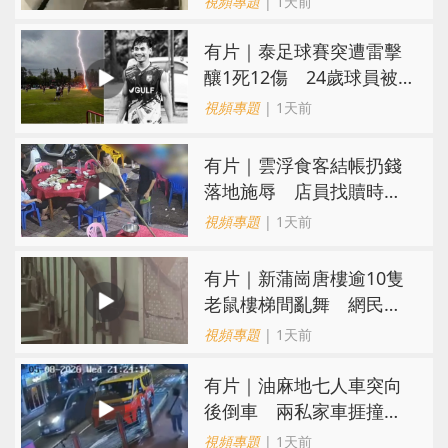
視頻專題
| 1天前
有片｜泰足球賽突遭雷擊
釀1死12傷 24歲球員被
閃電劈中亡
視頻專題
| 1天前
​有片｜雲浮食客結帳扔錢
落地施辱 店員找贖時還
施彼身獲老闆肯定
視頻專題
| 1天前
有片｜新蒲崗唐樓逾10隻
老鼠樓梯間亂舞 網民嚇
親：每次經過都要好大勇
視頻專題
| 1天前
氣
有片｜油麻地七人車突向
後倒車 兩私家車捱撞
司機不顧而去
視頻專題
| 1天前