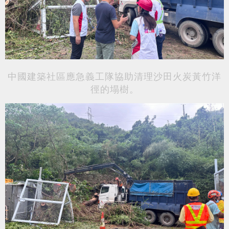
中國建築社區應急義工隊
協助清理
沙田火炭黃竹洋
徑的
塌樹。