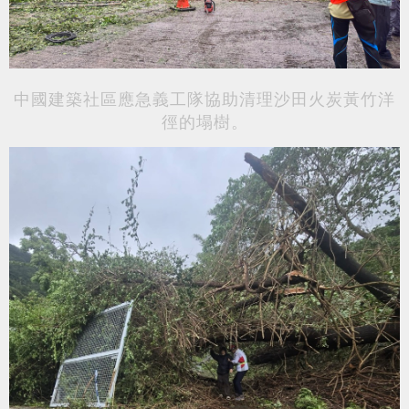
中國建築社區應急義工隊
協助清理
沙田火炭黃竹洋
徑的
塌樹。