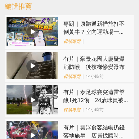
編輯推薦
專題｜康體通新措施打不
倒黃牛？室內運動場一場
難求越炒越貴
視頻專題
|
有片｜豪景花園大廈疑爆
消防喉 後樓梯慘變瀑布
視頻專題
| 14小時前
有片｜泰足球賽突遭雷擊
釀1死12傷 24歲球員被
閃電劈中亡
視頻專題
| 14小時前
​有片｜雲浮食客結帳扔錢
落地施辱 店員找贖時還