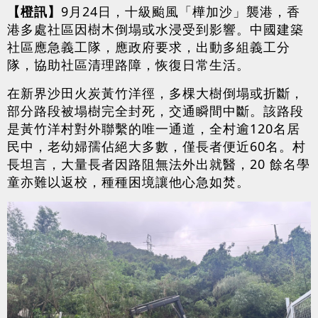
【橙訊】
9月24日，十級颱風「樺加沙」襲港，香
港多處社區因樹木倒塌或水浸受到影響。中國建築
社區應急義工隊，應政府要求，出動多組義工分
隊，協助社區清理路障，恢復日常生活。
在新界沙田火炭黃竹洋徑，多棵大樹倒塌或折斷，
部分路段被塌樹完全封死，交通瞬間中斷。該路段
是黃竹洋村對外聯繫的唯一通道，全村逾120名居
民中，老幼婦孺佔絕大多數，僅長者便近60名。村
長坦言，大量長者因路阻無法外出就醫，20 餘名學
童亦難以返校，種種困境讓他心急如焚。