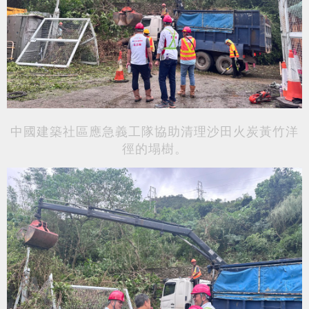
中國建築社區應急義工隊協助清理沙田火炭黃竹洋
徑的塌樹。