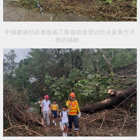
中國建築社區應急義工隊
協助清理
沙田火炭黃竹洋
徑的
塌樹。