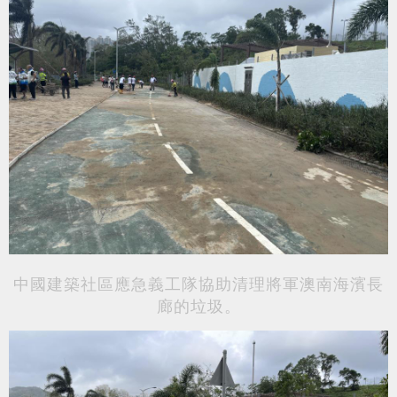
中國建築社區應急義工隊
協助清理
將軍澳南海濱長
廊的
垃圾。