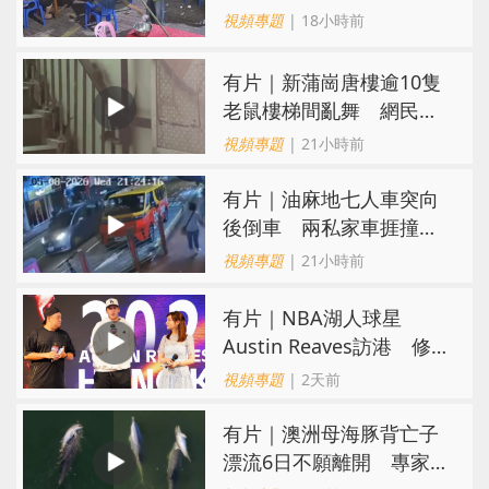
施彼身獲老闆肯定
視頻專題
| 18小時前
有片｜新蒲崗唐樓逾10隻
老鼠樓梯間亂舞 網民嚇
親：每次經過都要好大勇
視頻專題
| 21小時前
氣
有片｜油麻地七人車突向
後倒車 兩私家車捱撞
司機不顧而去
視頻專題
| 21小時前
有片｜NBA湖人球星
Austin Reaves訪港 修
頓與青少年交流球技
視頻專題
| 2天前
有片｜澳洲母海豚背亡子
漂流6日不願離開 專家：