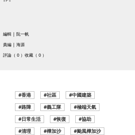
編輯 | 阮一帆
責編 | 海源
評論（ 0 ）
收藏（ 0 ）
#香港
#社區
#中國建築
#路障
#義工隊
#極端天氣
#日常生活
#恢復
#協助
#清理
#樺加沙
#颱風樺加沙