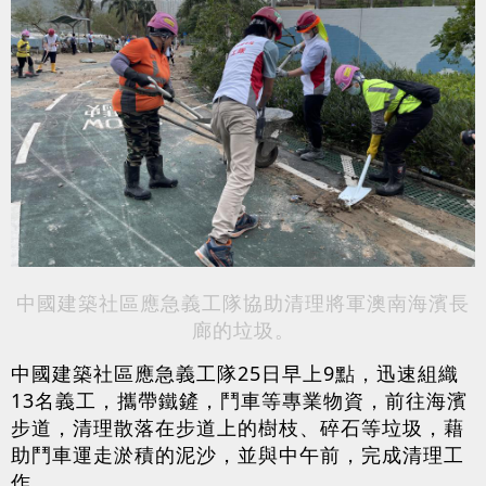
中國建築社區應急義工隊
協助清理
將軍澳南海濱長
廊的
垃圾。
中國建築社區應急義工隊25日早上9點，迅速組織
13名義工，攜帶鐵鏟，鬥車等專業物資，前往海濱
步道，清理散落在步道上的樹枝、碎石等垃圾，藉
助鬥車運走淤積的泥沙，並與中午前，完成清理工
作。