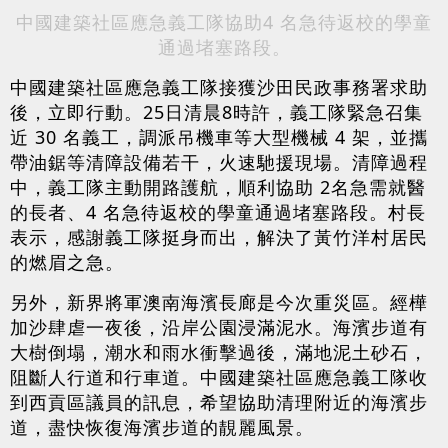
中國建築社區應急義工隊
協助4 名急待返校的學童
通過堵塞路段
。
中國建築社區應急義工隊接獲沙田民政事務署求助
後，立即行動。25日清晨8時許，義工隊緊急召集
近 30 名義工，調派吊機車等大型機械 4 架，並攜
帶油鋸等清障設備若干，火速馳援現場。清障過程
中，義工隊主動開路護航，順利協助 2名急需就醫
的長者、4 名急待返校的學童通過堵塞路段。村長
表示，感謝義工隊挺身而出，解決了黃竹洋村居民
的燃眉之急。
另外，新界將軍澳南海濱長廊是今次重災區。經樺
加沙肆虐一夜後，沿岸公園浸滿泥水。海濱步道有
大樹倒塌，潮水和雨水衝擊過後，滿地泥土砂石，
阻斷人行道和行車道。中國建築社區應急義工隊收
到西貢區議員的訊息，希望協助清理附近的海濱步
道，盡快恢復海濱步道的靚麗風景。