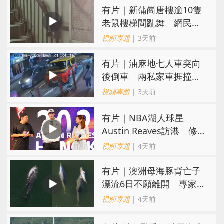
有片｜新蒲崗唐樓逾10隻
老鼠樓梯間亂舞 網民嚇
親：每次經過都要好大勇
視頻專題
| 3天前
氣
有片｜油麻地七人車突向
後倒車 兩私家車捱撞
司機不顧而去
視頻專題
| 3天前
有片｜NBA湖人球星
Austin Reaves訪港 修
頓與青少年交流球技
視頻專題
| 4天前
有片｜澳洲母海豚背亡子
漂流6日不願離開 專家：
極度悲傷下的哀悼行為
視頻專題
| 4天前