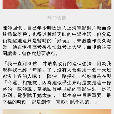
陳沖舊照
陳沖回憶，自己年少時因進入上海電影製片廠而免
於插隊落戶，也得以脫離乏味的中學生活，但父母
仍提醒她這只是暫時的「好玩」，未必能作長久職
業。她在恢復高考後很快就考上大學，而後前往美
國讀書，曾多次想要改行。
「我一直到30歲，才放棄改行的這個想法，因為我
覺得我已經『無望』了，沒有人會僱用一個一天班
都沒上過的人嘛！」陳沖一路掙扎，卻好像是在與
「命運」相抵抗，因為她似乎生來就是要走這一條
路的。陳沖說，當她回首半世紀的電影生涯，她意
識到，電影賦予她太多，「我生命中最最重要、最
幸福的時刻，都是創作、電影所賦予我的。」