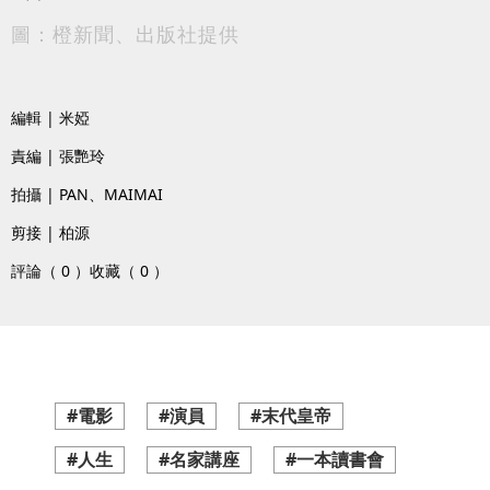
圖：橙新聞、出版社提供
編輯 | 米婭
責編 | 張艷玲
拍攝 | PAN、MAIMAI
剪接 | 柏源
評論（ 0 ）
收藏（ 0 ）
#電影
#演員
#末代皇帝
#人生
#名家講座
#一本讀書會