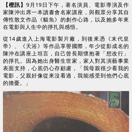
【橙訊】
9月19日下午，著名演員、電影導演及作
家陳沖出席一本讀書會名家講座，與觀眾分享其自
傳性散文作品《貓魚》的創作心路，以及她多年來
在電影與人生中的掙扎與感悟。
從14歲進入上海電影製片廠，到後來憑《末代皇
帝》、《天浴》等作品享譽國際，年少從影成名的
陳沖在講座上坦言，自己曾長期懷抱著「想改行」
的掙扎。因為她出身醫生世家，家人對其演藝事業
表面支持，心底仍心存顧慮，「我母親很少看我的
電影，父親好像從來沒看過，我能感受到他們心底
的擔憂。」