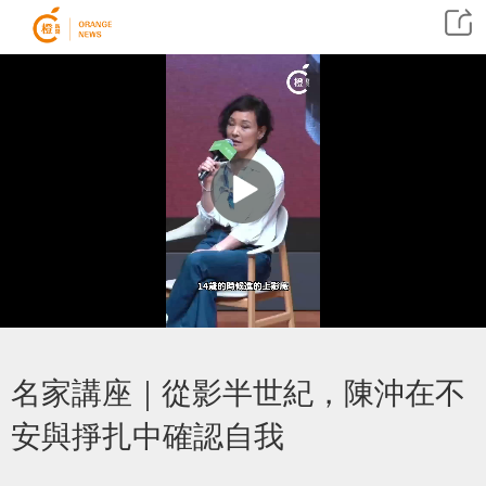
名家講座｜從影半世紀，陳沖在不
安與掙扎中確認自我