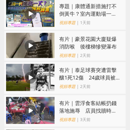
專題｜康體通新措施打不
倒黃牛？室內運動場一場
難求越炒越貴
視頻專題
| 1天前
有片｜豪景花園大廈疑爆
消防喉 後樓梯慘變瀑布
視頻專題
| 2天前
有片｜泰足球賽突遭雷擊
釀1死12傷 24歲球員被
閃電劈中亡
視頻專題
| 2天前
​有片｜雲浮食客結帳扔錢
落地施辱 店員找贖時還
施彼身獲老闆肯定
視頻專題
| 3天前