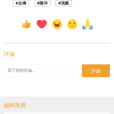
#自傳
#陳沖
#演戲
評論
評論
編輯推薦