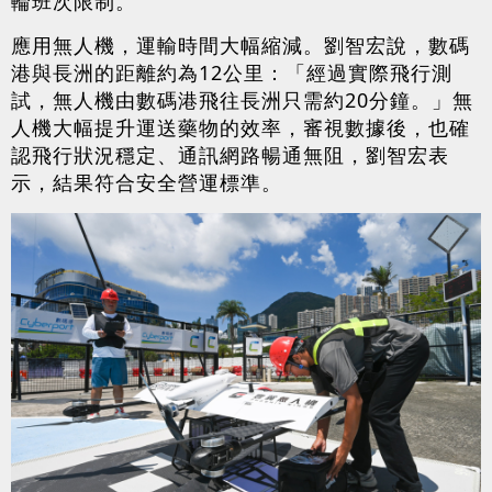
輪班次限制。
應用無人機，運輸時間大幅縮減。劉智宏說，數碼
港與長洲的距離約為12公里：「經過實際飛行測
試，無人機由數碼港飛往長洲只需約20分鐘。」無
人機大幅提升運送藥物的效率，審視數據後，也確
認飛行狀況穩定、通訊網路暢通無阻，劉智宏表
示，結果符合安全營運標準。