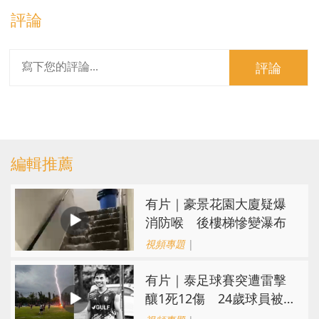
評論
評論
編輯推薦
有片｜豪景花園大廈疑爆
消防喉 後樓梯慘變瀑布
視頻專題
|
有片｜泰足球賽突遭雷擊
釀1死12傷 24歲球員被
閃電劈中亡