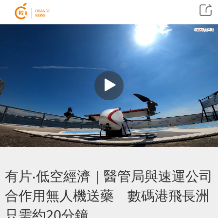
有片‧低空經濟｜醫管局與速運公司
合作用無人機送藥 數碼港飛長洲
只需約20分鐘