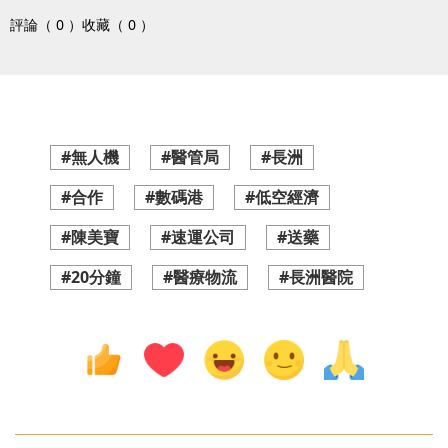
評論（ 0 ）
收藏（ 0 ）
#無人機
#醫管局
#長洲
#合作
#數碼港
#低空經濟
#陳美寶
#速運公司
#送藥
#20分鐘
#醫療物流
#長洲醫院