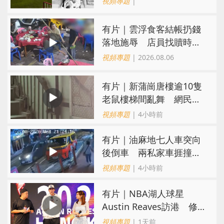
視頻專題
|
​有片｜雲浮食客結帳扔錢
落地施辱 店員找贖時還
施彼身獲老闆肯定
視頻專題
| 2026.08.06
有片｜新蒲崗唐樓逾10隻
老鼠樓梯間亂舞 網民嚇
親：每次經過都要好大勇
視頻專題
| 4小時前
氣
有片｜油麻地七人車突向
後倒車 兩私家車捱撞
司機不顧而去
視頻專題
| 4小時前
有片｜NBA湖人球星
Austin Reaves訪港 修
頓與青少年交流球技
視頻專題
| 1天前