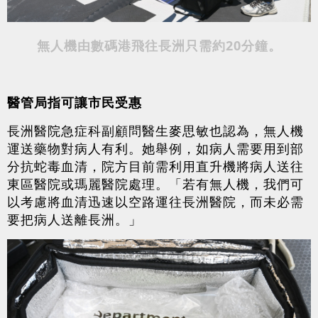
無人機由數碼港飛往長洲只需約20分鐘。
醫管局指可讓市民受惠
長洲醫院急症科副顧問醫生麥思敏也認為，無人機
運送藥物對病人有利。她舉例，如病人需要用到部
分抗蛇毒血清，院方目前需利用直升機將病人送往
東區醫院或瑪麗醫院處理。「若有無人機，我們可
以考慮將血清迅速以空路運往長洲醫院，而未必需
要把病人送離長洲。」