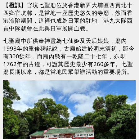
【
橙訊
】官坑七聖廟位於香港新界大埔區西貢北十
四鄉官坑邨，是當地一座歷史悠久的寺廟，然而香
港淪陷期間，這裡也成為日軍的駐地。港九大隊西
貢中隊就曾在此與日軍展開血戰。
七聖廟中所供奉神靈為七仙姬及天后娘娘，廟內
1998年的重修碑記說，古廟始建於明末清初，距今
有300餘年，而廟內懸有一乾隆二十七年，亦即
1762年的古鐘，可證其歷史最少有260多年。七聖
廟長期以來，都是當地民眾舉辦活動的重要場所。