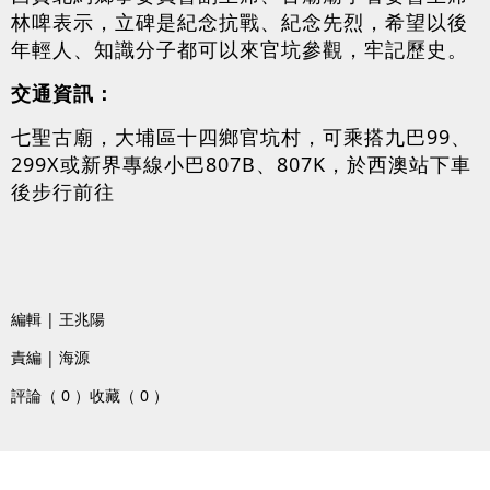
林啤表示，立碑是紀念抗戰、紀念先烈，希望以後
年輕人、知識分子都可以來官坑參觀，牢記歷史。
交通資訊：
七聖古廟，大埔區十四鄉官坑村，可乘搭九巴99、
299X或新界專線小巴807B、807K，於西澳站下車
後步行前往
編輯 | 王兆陽
責編 | 海源
評論（ 0 ）
收藏（ 0 ）