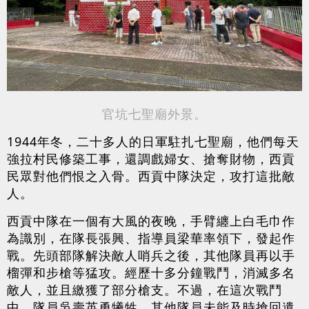
官坑七聖廟外景。
1944年冬，二十多人的日軍駐扎七聖廟，他們每天
強拉村民修築工事，還調戲婦女、搶奪財物，西貢
民眾對他們恨之入骨。西貢中隊決定，攻打這批敵
人。
西貢中隊在一個有大風的夜晚，手臂纏上白毛巾作
為識別，在隊長張興、指導員梁華率領下，發起作
戰。先頭部隊解決敵人哨兵之後，其他隊員再以手
榴彈和步槍等猛攻。經歷十多分鐘戰鬥，消滅多名
敵人，並且繳獲了部分槍支。不過，在這次戰鬥
中，隊員吳壽英勇犧牲，其他隊員未能及時搶回遺