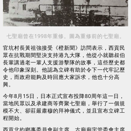
七聖廟曾在1998年重修。圖為重修前的七聖廟。
官坑村長黃祖強接受《橙新聞》訪問表示，西貢民
眾在抗戰期間堅決支持港九大隊，他從小就聽叔伯
長輩講過老一輩人支援游擊隊的故事，這些歷史都
令他印象深刻。他認為立碑有助於令下一代牢記歷
史，而政府能夠及時回應大家訴求，他也十分高
興。
今年8月15日，日本正式宣布投降80周年這一日，
當地民眾以及承建商等齊聚七聖廟，舉行了一個規
模不大、卻莊嚴肅穆的拜神儀式，並且宣布立碑工
程開始。
西貢北約鄉事委員會副主席、古廟廟宇管委會主席