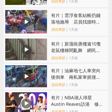
視頻專題
| 1天前
​有片｜雲浮食客結帳扔錢
落地施辱 店員找贖時還
施彼身獲老闆肯定
視頻專題
| 1天前
有片｜新蒲崗唐樓逾10隻
老鼠樓梯間亂舞 網民嚇
親：每次經過都要好大勇
視頻專題
| 1天前
氣
有片｜油麻地七人車突向
後倒車 兩私家車捱撞
司機不顧而去
視頻專題
| 1天前
有片｜NBA湖人球星
Austin Reaves訪港 修
頓與青少年交流球技
視頻專題
| 3天前