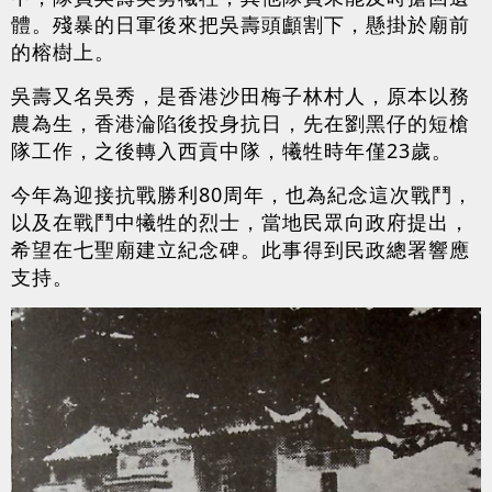
體。殘暴的日軍後來把吳壽頭顱割下，懸掛於廟前
的榕樹上。
吳壽又名吳秀，是香港沙田梅子林村人，原本以務
農為生，香港淪陷後投身抗日，先在劉黑仔的短槍
隊工作，之後轉入西貢中隊，犧牲時年僅23歲。
今年為迎接抗戰勝利80周年，也為紀念這次戰鬥，
以及在戰鬥中犧牲的烈士，當地民眾向政府提出，
希望在七聖廟建立紀念碑。此事得到民政總署響應
支持。