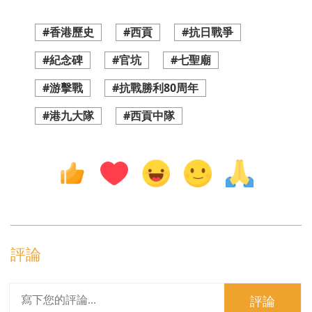
#香港歷史
#西貢
#抗日戰爭
#紀念碑
#官坑
#七聖廟
#游擊戰
#抗戰勝利80周年
#港九大隊
#西貢中隊
評論
評論