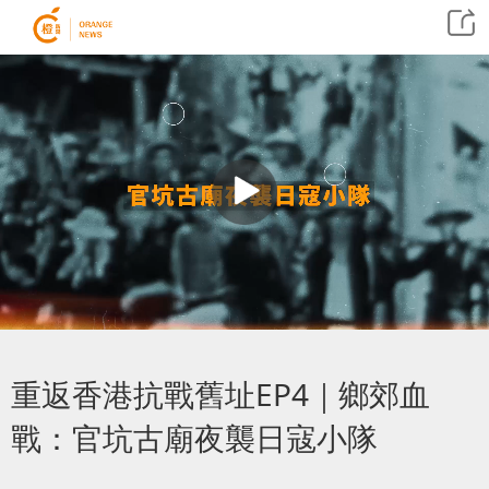
重返香港抗戰舊址EP4｜鄉郊血
戰：官坑古廟夜襲日寇小隊