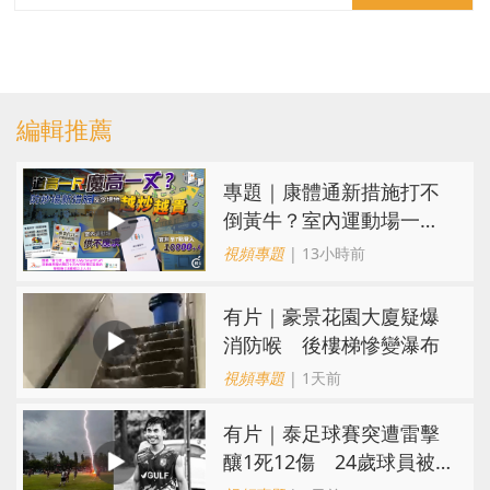
編輯推薦
專題｜康體通新措施打不
倒黃牛？室內運動場一場
難求越炒越貴
視頻專題
| 13小時前
有片｜豪景花園大廈疑爆
消防喉 後樓梯慘變瀑布
視頻專題
| 1天前
有片｜泰足球賽突遭雷擊
釀1死12傷 24歲球員被
閃電劈中亡