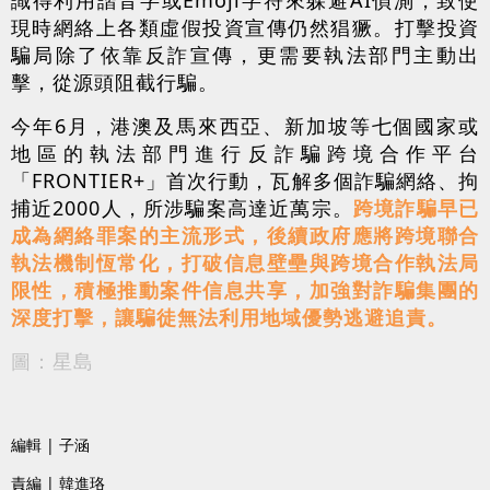
現時網絡上各類虛假投資宣傳仍然猖獗。打擊投資
騙局除了依靠反詐宣傳，更需要執法部門主動出
擊，從源頭阻截行騙。
今年6月，港澳及馬來西亞、新加坡等七個國家或
地區的執法部門進行反詐騙跨境合作平台
「FRONTIER+」首次行動，瓦解多個詐騙網絡、拘
捕近2000人，所涉騙案高達近萬宗。
跨境詐騙早已
成為網絡罪案的主流形式，後續政府應將跨境聯合
執法機制恆常化，打破信息壁壘與跨境合作執法局
限性，積極推動案件信息共享，加強對詐騙集團的
深度打擊，讓騙徒無法利用地域優勢逃避追責。
圖：星島
編輯 | 子涵
責編 | 韓進珞