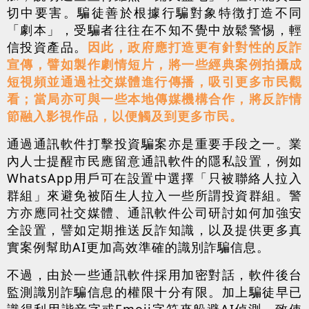
切中要害。騙徒善於根據行騙對象特徴打造不同
「劇本」，受騙者往往在不知不覺中放鬆警惕，輕
信投資產品。
因此，政府應打造更有針對性的反詐
宣傳，譬如製作劇情短片，將一些經典案例拍攝成
短視頻並通過社交媒體進行傳播，吸引更多市民觀
看；當局亦可與一些本地傳媒機構合作，將反詐情
節融入影視作品，以便觸及到更多市民。
通過通訊軟件打擊投資騙案亦是重要手段之一。業
內人士提醒市民應留意通訊軟件的隱私設置，例如
WhatsApp用戶可在設置中選擇「只被聯絡人拉入
群組」來避免被陌生人拉入一些所謂投資群組。警
方亦應同社交媒體、通訊軟件公司研討如何加強安
全設置，譬如定期推送反詐知識，以及提供更多真
實案例幫助AI更加高效準確的識別詐騙信息。
不過，由於一些通訊軟件採用加密對話，軟件後台
監測識別詐騙信息的權限十分有限。加上騙徒早已
識得利用諧音字或Emoji字符來躲避AI偵測，致使