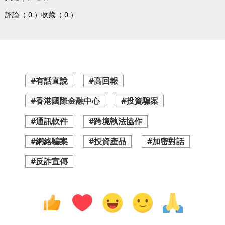
評論（ 0 ）
收藏（ 0 ）
#有話直說
#高回報
#香港國際金融中心
#投資騙案
#通訊軟件
#跨境執法協作
#網絡騙案
#投資產品
#加密對話
#反詐宣傳