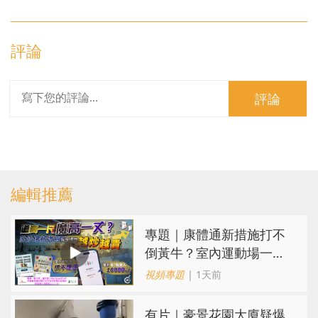
評論
評論
編輯推薦
專題｜康體通新措施打不
倒黃牛？室內運動場一場
難求越炒越貴
視頻專題
| 1天前
有片｜豪景花園大廈疑爆