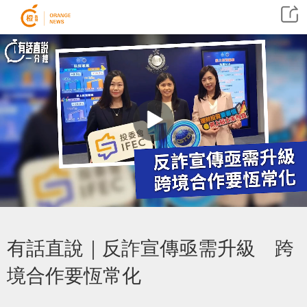
有話直說｜反詐宣傳亟需升級 跨
境合作要恆常化