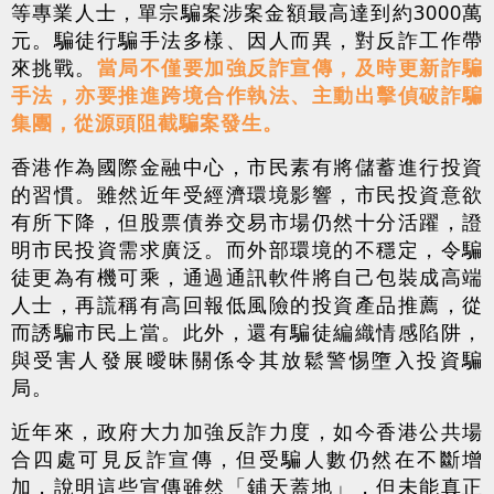
等專業人士，單宗騙案涉案金額最高達到約3000萬
元。騙徒行騙手法多樣、因人而異，對反詐工作帶
來挑戰。
當局不僅要加強反詐宣傳，及時更新詐騙
手法，亦要推進跨境合作執法、主動出擊偵破詐騙
集團，從源頭阻截騙案發生。
香港作為國際金融中心，市民素有將儲蓄進行投資
的習慣。雖然近年受經濟環境影響，市民投資意欲
有所下降，但股票債券交易市場仍然十分活躍，證
明市民投資需求廣泛。而外部環境的不穩定，令騙
徒更為有機可乘，通過通訊軟件將自己包裝成高端
人士，再謊稱有高回報低風險的投資產品推薦，從
而誘騙市民上當。此外，還有騙徒編織情感陷阱，
與受害人發展曖昧關係令其放鬆警惕墮入投資騙
局。
近年來，政府大力加強反詐力度，如今香港公共場
合四處可見反詐宣傳，但受騙人數仍然在不斷增
加，說明這些宣傳雖然「鋪天蓋地」，但未能真正