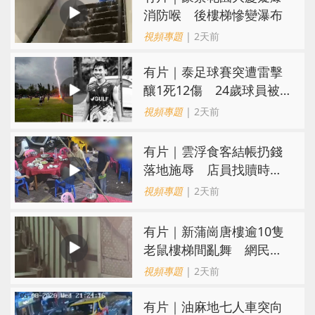
消防喉 後樓梯慘變瀑布
視頻專題
| 2天前
有片｜泰足球賽突遭雷擊
釀1死12傷 24歲球員被
閃電劈中亡
視頻專題
| 2天前
​有片｜雲浮食客結帳扔錢
落地施辱 店員找贖時還
施彼身獲老闆肯定
視頻專題
| 2天前
有片｜新蒲崗唐樓逾10隻
老鼠樓梯間亂舞 網民嚇
親：每次經過都要好大勇
視頻專題
| 2天前
氣
有片｜油麻地七人車突向