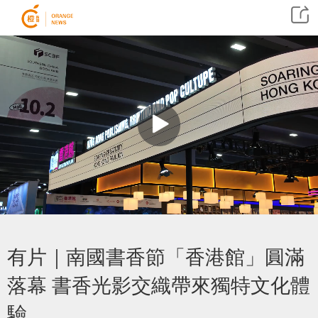
有片｜南國書香節「香港館」圓滿
落幕 書香光影交織帶來獨特文化體
驗