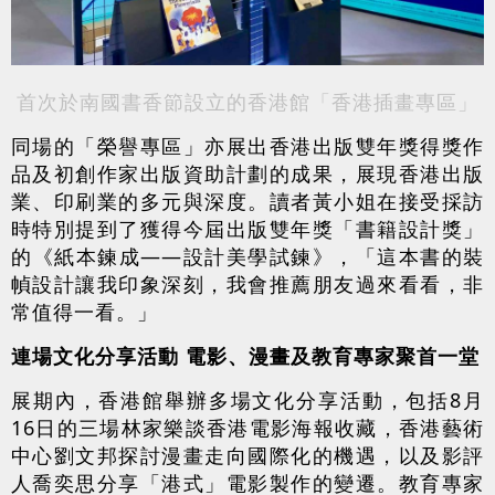
首次於南國書香節設立的香港館「香港插畫專區」
同場的「榮譽專區」亦展出香港出版雙年獎得獎作
品及初創作家出版資助計劃的成果，展現香港出版
業、印刷業的多元與深度。讀者黃小姐在接受採訪
時特別提到了獲得今屆出版雙年獎「書籍設計獎」
的《紙本鍊成——設計美學試鍊》，「這本書的裝
幀設計讓我印象深刻，我會推薦朋友過來看看，非
常值得一看。」
連場文化分享活動 電影、漫畫及教育專家聚首一堂
展期內，香港館舉辦多場文化分享活動，包括8月
16日的三場林家樂談香港電影海報收藏，香港藝術
中心劉文邦探討漫畫走向國際化的機遇，以及影評
人喬奕思分享「港式」電影製作的變遷。教育專家