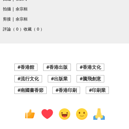
拍攝 | 余宗桓
剪接 | 余宗桓
評論（ 0 ）
收藏（ 0 ）
#香港館
#香港出版
#香港文化
#流行文化
#出版業
#騰飛創意
#南國書香節
#香港印刷
#印刷業