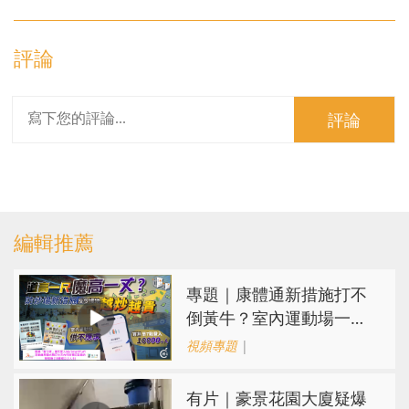
評論
評論
編輯推薦
專題｜康體通新措施打不
倒黃牛？室內運動場一場
難求越炒越貴
視頻專題
|
有片｜豪景花園大廈疑爆