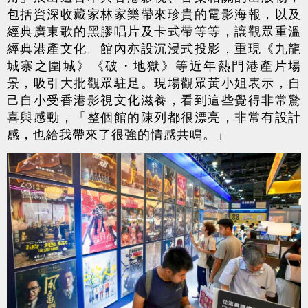
包括資深收藏家林家樂帶來珍貴的電影海報，以及
經典廣東歌的黑膠唱片及卡式帶等等，讓觀眾重溫
經典港產文化。館內亦設沉浸式投影，重現《九龍
城寨之圍城》《破・地獄》等近年熱門港產片場
景，吸引大批觀眾駐足。現場觀眾黃小姐表示，自
己自小受香港影視文化滋養，看到這些覺得非常驚
喜與感動，「整個館的陳列都很漂亮，非常有設計
感，也給我帶來了很強的情感共鳴。」