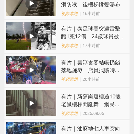
消防喉 後樓梯慘變瀑布
視頻專題
| 16小時前
有片｜泰足球賽突遭雷擊
釀1死12傷 24歲球員被
閃電劈中亡
視頻專題
| 17小時前
​有片｜雲浮食客結帳扔錢
落地施辱 店員找贖時還
施彼身獲老闆肯定
視頻專題
| 20小時前
有片｜新蒲崗唐樓逾10隻
老鼠樓梯間亂舞 網民嚇
親：每次經過都要好大勇
視頻專題
| 2026.08.06
氣
有片｜油麻地七人車突向