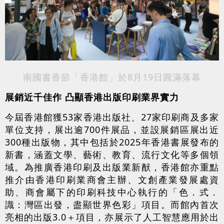
南國書香節「香港館」於8月19日圓滿落幕
展銷近千佳作 凸顯香港出版印刷業界實力
今屆香港館獲53家香港出版社、27家印刷商及多家
單位支持，展出逾700件展品，並設展銷區展出近
300種出版物，其中包括於2025年香港書展發布的
新書，涵蓋文學、藝術、教育、流行文化等多個領
域。為推廣香港印刷及出版業新猷，香港館亦重點
推介由香港印刷業商會主辦、文創產業發展處資
助、商會屬下的印刷科技中心執行的「色．式．
識：灣區出發，盡顯世界色彩」項目。而館內首次
亮相的出版3.0＋項目，亦展示了人工智慧應用於出