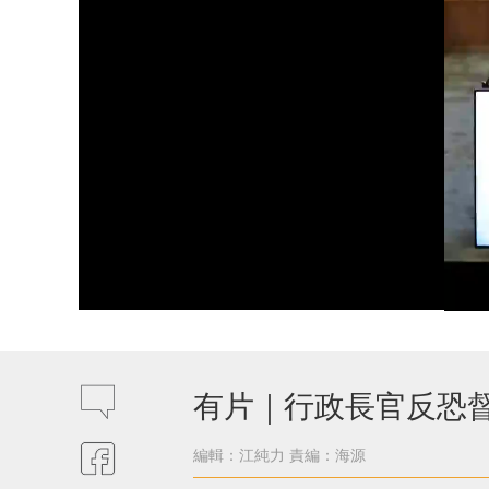
有片｜行政長官反恐
編輯：江純力
責編：海源