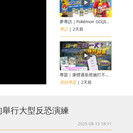
夢專訪｜Pokémon GO訓練員「蝦皮」16歲打上世界第一！戰友成最強後盾
專訪
| 2天前
專題｜康體通新措施打不倒黃牛？室內運動場一場難求越炒越貴
視頻專題
| 2天前
旬舉行大型反恐演練
2025-08-13 18:11