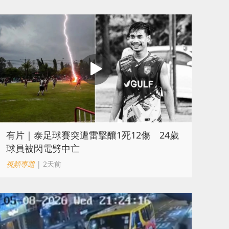
有片｜泰足球賽突遭雷擊釀1死12傷 24歲
球員被閃電劈中亡
視頻專題
| 2天前