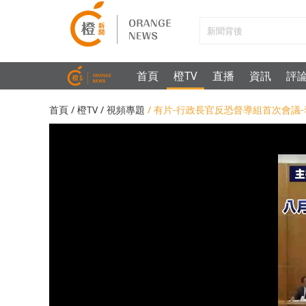
首頁
橙TV
直播
資訊
評
首頁
/
橙TV
/
視頻專題
/ 有片-行政長官反恐督導組首次會