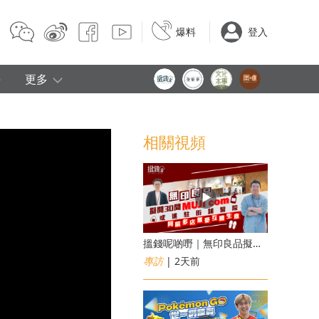
爆料
登入
e
更多
相關視頻
搵錢呢啲嘢｜無印良品擬開30間「MUJI com」 或進駐街舖醫院 同區多店無憂互搶生意
專訪
| 2天前