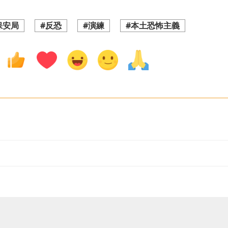
保安局
#反恐
#演練
#本土恐怖主義