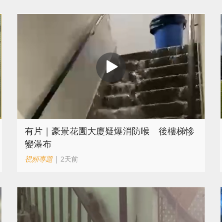
有片｜豪景花園大廈疑爆消防喉 後樓梯慘
變瀑布
視頻專題
| 2天前