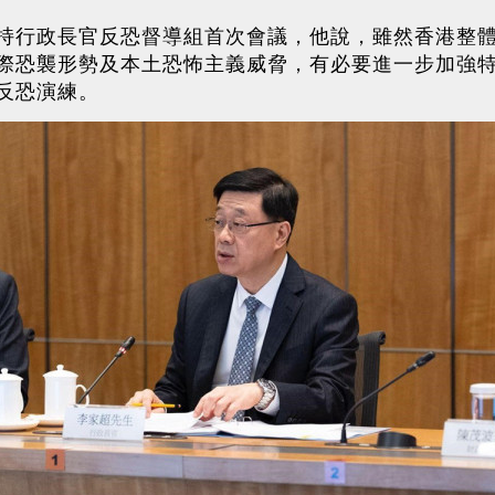
持行政長官反恐督導組首次會議，他說，雖然香港整
際恐襲形勢及本土恐怖主義威脅，有必要進一步加強
反恐演練。