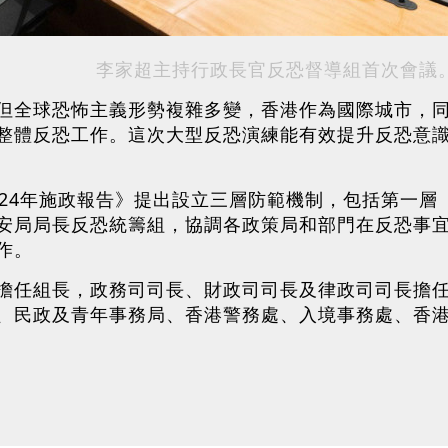
李家超主持行政長官反恐督導組首次會議
但全球恐怖主義形勢複雜多變，香港作為國際城市，
整體反恐工作。這次大型反恐演練能有效提升反恐意
024年施政報告》提出設立三層防範機制，包括第一
安局局長反恐統籌組，協調各政策局和部門在反恐事
作。
擔任組長，政務司司長、財政司司長及律政司司長擔
、民政及青年事務局、香港警務處、入境事務處、香