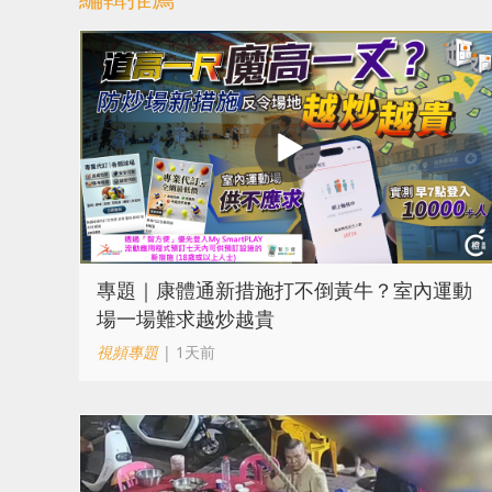
專題｜康體通新措施打不倒黃牛？室內運動
場一場難求越炒越貴
視頻專題
| 1天前