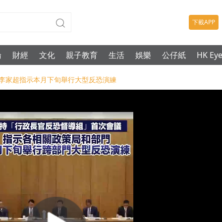
下載APP
論
財經
文化
親子教育
生活
娛樂
公仔紙
HK Ey
議-李家超指示本月下旬舉行大型反恐演練