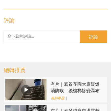
評論
評論
編輯推薦
有片｜豪景花園大廈疑爆
消防喉 後樓梯慘變瀑布
視頻專題
|
有片｜泰足球賽突遭雷擊