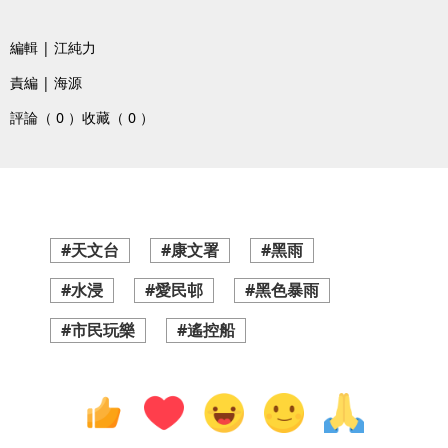
編輯 | 江純力
責編 | 海源
評論（ 0 ）
收藏（ 0 ）
#天文台
#康文署
#黑雨
#水浸
#愛民邨
#黑色暴雨
#市民玩樂
#遙控船