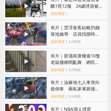
釀1死12傷 24歲球員被
閃電劈中亡
視頻專題
|
​有片｜雲浮食客結帳扔錢
落地施辱 店員找贖時還
施彼身獲老闆肯定
視頻專題
| 2小時前
有片｜新蒲崗唐樓逾10隻
老鼠樓梯間亂舞 網民嚇
親：每次經過都要好大勇
視頻專題
| 5小時前
氣
有片｜油麻地七人車突向
後倒車 兩私家車捱撞
司機不顧而去
視頻專題
| 5小時前
有片｜NBA湖人球星