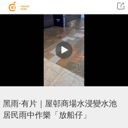
黑雨·有片｜屋邨商場水浸變水池
居民雨中作樂「放船仔」