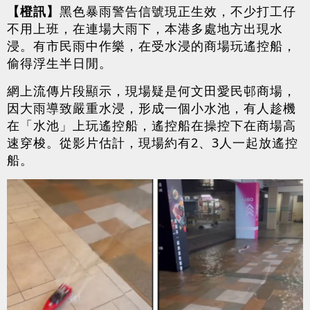
【橙訊】
黑色暴雨警告信號現正生效，不少打工仔
不用上班，在連場大雨下，本港多處地方出現水
浸。有市民雨中作樂，在受水浸的商場玩遙控船，
偷得浮生半日閒。
網上流傳片段顯示，現場疑是何文田愛民邨商場，
因大雨導致嚴重水浸，形成一個小水池，有人趁機
在「水池」上玩遙控船，遙控船在操控下在商場高
速穿梭。從影片估計，現場約有2、3人一起放遙控
船。