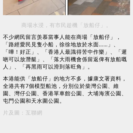
商場水浸，有市民趁機「放船仔」。
不少網民留言羡慕當事人能在商場「放船仔」，
「路經愛民見隻小船，徐徐地放於水面……」、
「嘩！好正」、「香港人最識得苦中作樂」、「遲
啲可以放潛艇」、「落大雨機會係留返俾有放船嘅
人」、「再黑雨可以滑到落旺角」。
本港能供「放船仔」的地方不多，據康文署資料，
全港共有7個模型船池，分別位於柴灣公園、維
園、灣仔公園、香港單車館公園、大埔海濱公園、
屯門公園和天水圍公園。
片及圖：互聯網