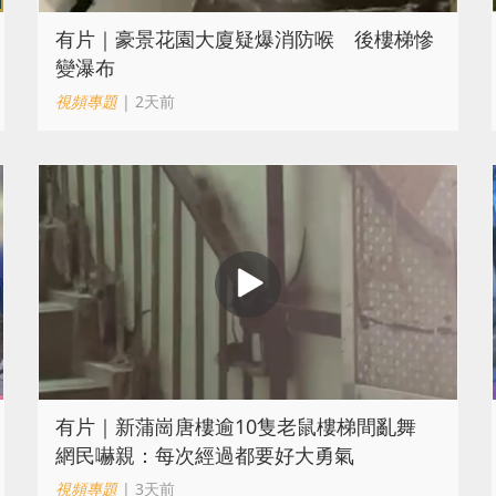
有片｜豪景花園大廈疑爆消防喉 後樓梯慘
變瀑布
視頻專題
| 2天前
有片｜新蒲崗唐樓逾10隻老鼠樓梯間亂舞
網民嚇親：每次經過都要好大勇氣
視頻專題
| 3天前