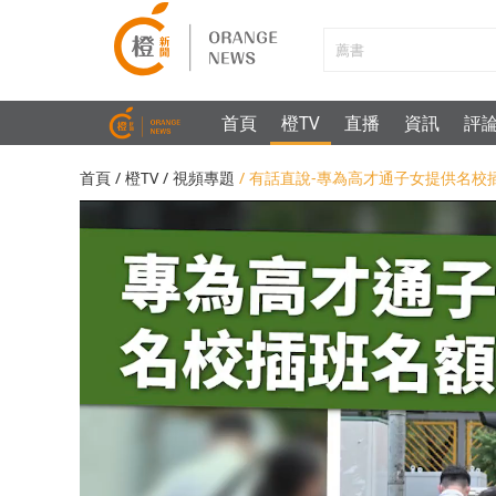
首頁
橙TV
直播
資訊
評
首頁
/
橙TV
/
視頻專題
/ 有話直說-專為高才通子女提供名