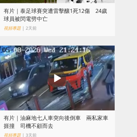
有片｜泰足球賽突遭雷擊釀1死12傷 24歲
球員被閃電劈中亡
視頻專題
| 2天前
有片｜油麻地七人車突向後倒車 兩私家車
捱撞 司機不顧而去
視頻專題
| 3天前