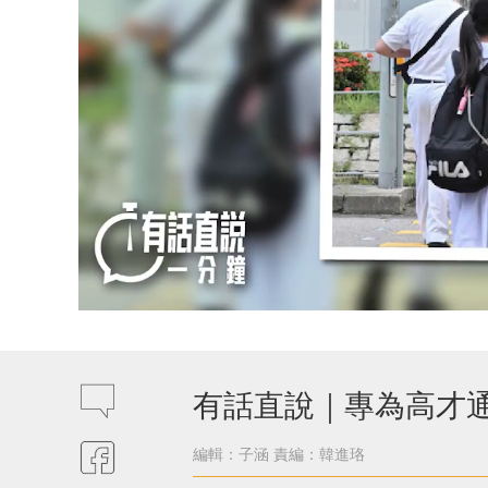
有話直說｜專為高才
編輯：子涵
責編：韓進珞