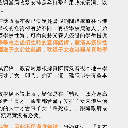
強調當局收緊安排是為打擊利用政策漏洞、以
利。
在新政頒布後已決定趁暑假期間退學前往香港
學校的性質卻有所不同，有些學校屬港人子弟
際學校性質，可面向持受養人簽證的學生提供
際學校之後招生時的宣傳話術，釐清其授課性
裡送子女前往就讀，耽誤子女在港報考資助學
試資格，教育局應根據實際情況審視本地中學
高才子女「叩門」插班，這一建議似乎有些本
校學額不設上限，疑似是在「騎劫」政府為高
多數「高才」通常都會盡早安排子女來港生活
的的人士才會讓子女「踩死線」、跟隨政府最
學額屬實沒有必要。
其微，因此不用過度解讀。
無論如何，「高才