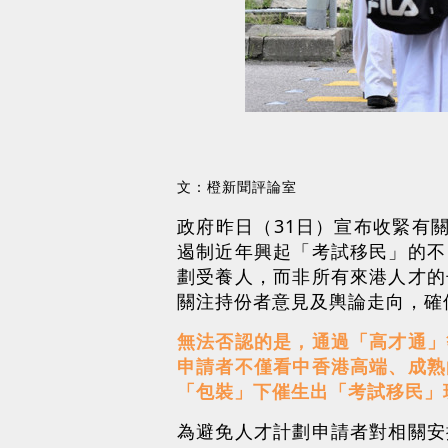
文：橙新聞評論室
政府昨日（31日）宣布收緊有
遏制近年興起「考試移民」的不
劃受養人，而非所有來港人才的
關注持份者意見及輿論走向，確
無法否認的是，通過「高才通」
申請者不僅看中香港高端、成熟
「包裝」下催生出「考試移民」
為避免人才計劃申請者對相關安