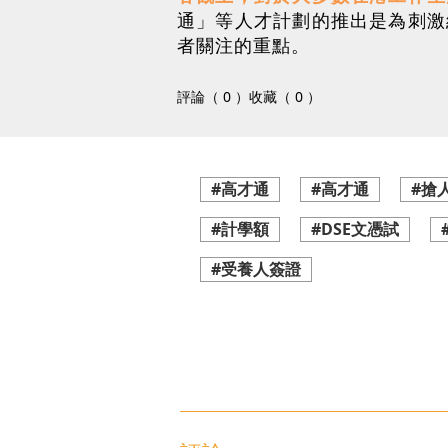
通」等人才計劃的推出是為刺激
者關注的重點。
評論（ 0 ）
收藏（ 0 ）
#高才通
#高才通
#搶
#計學額
#DSE文憑試
#受養人簽證