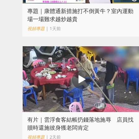
專題｜康體通新措施打不倒黃牛？室內運動
場一場難求越炒越貴
視頻專題
| 1天前
​有片｜雲浮食客結帳扔錢落地施辱 店員找
贖時還施彼身獲老闆肯定
視頻專題
| 2天前