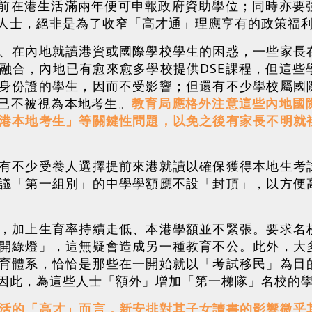
試前在港生活滿兩年便可申報政府資助學位；同時亦要
人士，絕非是為了收窄「高才通」理應享有的政策福
、在內地就讀港資或國際學校學生的困惑，一些家長
融合，內地已有愈來愈多學校提供DSE課程，但這些
身份證的學生，因而不受影響；但還有不少學校屬國
下已不被視為本地考生。
教育局應格外注意這些內地國
港本地考生」等關鍵性問題，以免之後有家長不明就
有不少受養人選擇提前來港就讀以確保獲得本地生考
議「第一組別」的中學學額應不設「封頂」，以方便
，加上生育率持續走低、本港學額並不緊張。要求名
開綠燈」，這無疑會造成另一種教育不公。此外，大
育體系，恰恰是那些在一開始就以「考試移民」為目
因此，為這些人士「額外」增加「第一梯隊」名校的
活的「高才」而言，新安排對其子女讀書的影響微乎