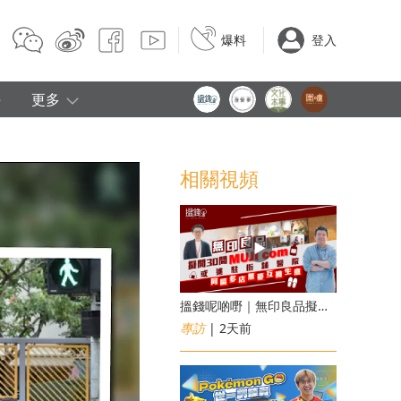
爆料
登入
e
更多
相關視頻
搵錢呢啲嘢｜無印良品擬開30間「MUJI com」 或進駐街舖醫院 同區多店無憂互搶生意
專訪
| 2天前