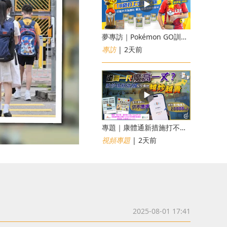
夢專訪｜Pokémon GO訓練員「蝦皮」16歲打上世界第一！戰友成最強後盾
專訪
| 2天前
專題｜康體通新措施打不倒黃牛？室內運動場一場難求越炒越貴
視頻專題
| 2天前
2025-08-01 17:41