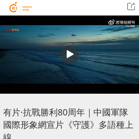
​有片·抗戰勝利80周年｜中國軍隊
國際形象網宣片《守護》多語種上
線