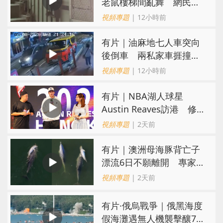
老鼠樓梯間亂舞 網民嚇
親：每次經過都要好大勇
視頻專題
| 12小時前
氣
有片｜油麻地七人車突向
後倒車 兩私家車捱撞
司機不顧而去
視頻專題
| 12小時前
有片｜NBA湖人球星
Austin Reaves訪港 修
頓與青少年交流球技
視頻專題
| 2天前
有片｜澳洲母海豚背亡子
漂流6日不願離開 專家：
極度悲傷下的哀悼行為
視頻專題
| 2天前
​有片·俄烏戰爭｜俄黑海度
假海灘遇無人機襲擊釀7死