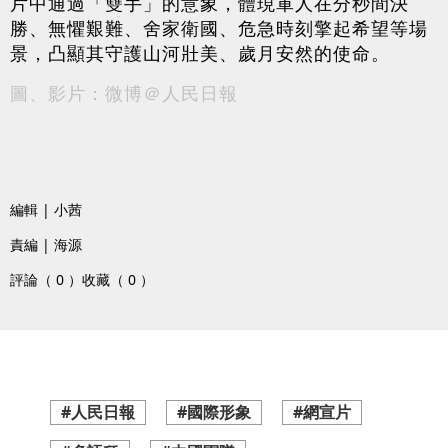
片中通過「雙手」的意象，體現軍人在分秒間決
勝、無懼艱難、舍家衛國、危急時刻擎起希望等場
景，凸顯其守護山河壯美、歲月安然的使命。
圖、影片：微博＠人民日報
編輯 | 小茜
責編 | 海源
評論（ 0 ）
收藏（ 0 ）
#人民日報
#國際形象
#網宣片