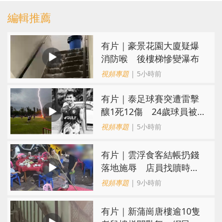
編輯推薦
有片｜豪景花園大廈疑爆
消防喉 後樓梯慘變瀑布
視頻專題
| 5小時前
有片｜泰足球賽突遭雷擊
釀1死12傷 24歲球員被
閃電劈中亡
視頻專題
| 5小時前
​有片｜雲浮食客結帳扔錢
落地施辱 店員找贖時還
施彼身獲老闆肯定
視頻專題
| 9小時前
有片｜新蒲崗唐樓逾10隻