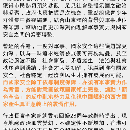
獲得市民熱切預約參觀，足見社會整體氛圍之融洽
與凝聚，政府也應把握是次機會，重點組織青少年
群體集中參觀編隊，結合山東艦的背景與軍事地位
等知識，幫助他們更加深刻的理解軍事實力與國家
安全之間的緊密聯繫。
曾經的香港，一度對軍事、國家安全這些議題諱莫
如深，以為一味追求經濟發展便可高枕無憂。及至
政治風波不斷、社會撕裂、矛盾叢生，法治與社會
秩序遭到踐踏，社會才大夢初醒，認識到唯有國家
安全、社會穩定，經濟與民生才擁有發展的可能。
而國家安全除了依靠制度保障，亦須有軍事實力作
為背書，方能對意圖破壞國家領土完整、煽動「顏
色革命」的反中亂港勢力及仇視中國崛起的西方國
家產生真正意義上的震懾作用。
行政長官李家超就香港回歸28周年致辭時提出，現
今地緣政治風雲變幻，不確定性不斷增加，香港可
提供給世界的正正是安全和發展的確定性，是現今