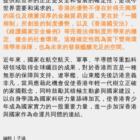
世界需要和渴求的。
香港的優勢不僅在於得天獨厚
的區位及積澱深厚的金融貿易資源，更在於「一國
兩制」所創造的制度優勢，以及《香港國安法》、
《維護國家安全條例》等完善法律制度所帶來的穩
定、健全的社會環境。這種確定性既為當下營商環
境帶來保障，也為未來的發展醞釀充足的空間。
近年來，國家在航空航天、軍事、半導體等重點科
研領域取得全球矚目的成果，對於香港而言是一種
無形的保障與支持。遼寧艦、山東艦先後訪港意義
非凡，當局應藉此機會促使香港年輕一代樹立正確
的家國觀念，同時鼓勵其積極主動參與國家建設，
以自身學識為國家科研力量舔磚加瓦，使香港青少
年成為國家實力的一股重要力量，進一步加深香港
與國家作為命運共同體的連結。
編輯 | 子涵