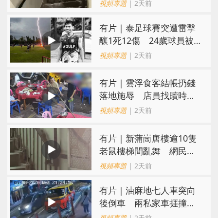
視頻專題
| 2天前
有片｜泰足球賽突遭雷擊
釀1死12傷 24歲球員被
閃電劈中亡
視頻專題
| 2天前
​有片｜雲浮食客結帳扔錢
落地施辱 店員找贖時還
施彼身獲老闆肯定
視頻專題
| 2天前
有片｜新蒲崗唐樓逾10隻
老鼠樓梯間亂舞 網民嚇
親：每次經過都要好大勇
視頻專題
| 2天前
氣
有片｜油麻地七人車突向
後倒車 兩私家車捱撞
司機不顧而去
視頻專題
| 2天前