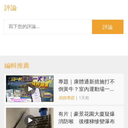
評論
評論
編輯推薦
專題｜康體通新措施打不
倒黃牛？室內運動場一場
難求越炒越貴
視頻專題
| 1天前
有片｜豪景花園大廈疑爆
消防喉 後樓梯慘變瀑布