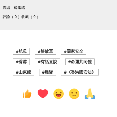
責編 | 韓進珞
評論（ 0 ）
收藏（ 0 ）
#航母
#解放軍
#國家安全
#香港
#有話直說
#命運共同體
#山東艦
#艦隊
#《香港國安法》