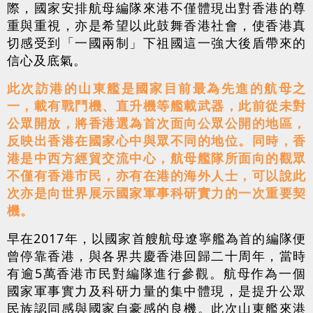
際，國家安排航母編隊來港不僅體現出對香港的尊
重與重視，亦是希望以此鼓舞香港社會，使香港真
切感受到「一國兩制」下祖國這一強大後盾帶來的
信心及底氣。
此次訪港的山東艦是國家目前最為先進的航母之
一，載有戰鬥機、直升機等艦載武器，此前從未對
公眾開放，將香港選為首次面向公眾公開的地區，
反映出香港在國家心中與眾不同的地位。同時，香
港是中西方經貿交流中心，航母艦隊所面向的觀眾
不僅有香港市民，亦有在港的海外人士，可以說此
次亦是向世界展示國家軍事科研實力的一次重要契
機。
早在2017年，以國家首艘航母遼寧艦為首的編隊便
曾停靠香港，與各界共慶香港回歸二十周年，當時
有逾5萬香港市民對編隊進行參觀。航母作為一個
國家軍事實力及科研力量的集中體現，是提升公眾
民族認同感與國家自豪感的良機。此次山東艦來港