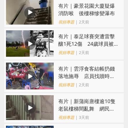
有片｜豪景花園大廈疑爆
消防喉 後樓梯慘變瀑布
視頻專題
| 2天前
有片｜泰足球賽突遭雷擊
釀1死12傷 24歲球員被
閃電劈中亡
視頻專題
| 2天前
​有片｜雲浮食客結帳扔錢
落地施辱 店員找贖時還
施彼身獲老闆肯定
視頻專題
| 2天前
有片｜新蒲崗唐樓逾10隻
老鼠樓梯間亂舞 網民嚇
親：每次經過都要好大勇
視頻專題
| 3天前
氣