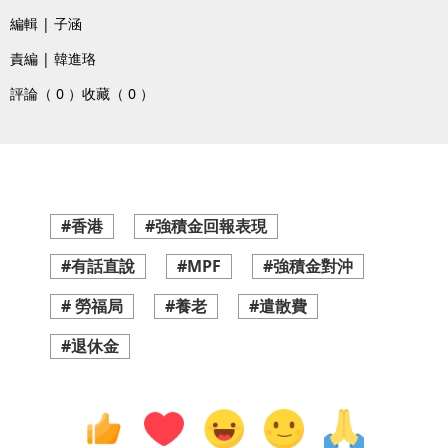
編輯 | 子涵
責編 | 韓進珞
評論（ 0 ）
收藏（ 0 ）
#香港
#強積金回報表現
#有話直說
#MPF
#強積金對沖
# 勞福局
#養老
#遣散費
#退休金