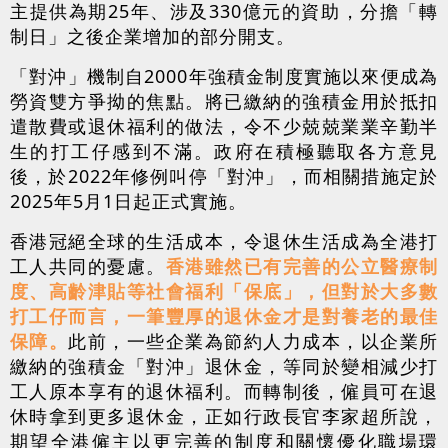
主提供為期25年、涉及330億元的資助，分擔「轉
制日」之後企業增加的部分開支。
「對沖」機制自2000年強積金制度實施以來便成為
勞資雙方爭拗的焦點。將已繳納的強積金用於抵扣
遣散費或退休福利的做法，令不少兢兢業業辛勤半
生的打工仔感到不滿。政府在積極聽取各方意見
後，於2022年修例叫停「對沖」，而相關措施定於
2025年5月1日起正式實施。
香港冠絕全球的生活成本，令退休生活成為全港打
工人共同的憂慮。
香港雖然已有完善的公立醫療制
度、高齡津貼等社會福利「保底」，但對於大多數
打工仔而言，一筆豐厚的退休金才是對養老的最佳
保障。
此前，一些企業為節約人力成本，以企業所
繳納的強積金「對沖」退休金，等同於變相減少打
工人原本享有的退休福利。而轉制後，僱員可在退
休時拿到更多退休金，正如行政長官李家超所說，
期望全港僱主以更完善的制度和關懷優化職場環