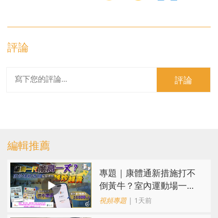
評論
評論
編輯推薦
專題｜康體通新措施打不
倒黃牛？室內運動場一場
難求越炒越貴
視頻專題
| 1天前