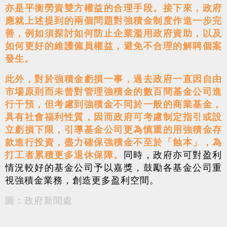
亦是平衡勞資雙方權益的合理手段。
接下來，政府
應就上述提到的兩個問題對強積金制度作進一步完
善，例如須探討如何防止企業濫用政府資助，以及
如何更好的維護僱員權益，避免不合理的解聘個案
發生。
此外，對於強積金虧損一事，過去政府一直因自由
市場原則而未曾對管理強積金的數百間基金公司進
行干預，但考慮到強積金不同於一般的商業基金，
具有社會福利性質，因而政府可考慮制定指引或設
立虧損下限，引導基金公司更為慎重的用強積金存
款進行投資，盡力確保強積金不至於「蝕本」，為
打工者累積更多退休保障。
同時，政府亦可對盈利
情況較好的基金公司予以嘉獎，鼓勵各基金公司重
視強積金業務，創造更多盈利空間。
圖：政府新聞處