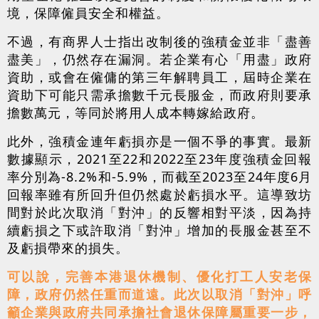
境，保障僱員安全和權益。
不過，有商界人士指出改制後的強積金並非「盡善
盡美」，仍然存在漏洞。若企業有心「用盡」政府
資助，或會在僱傭的第三年解聘員工，屆時企業在
資助下可能只需承擔數千元長服金，而政府則要承
擔數萬元，等同於將用人成本轉嫁給政府。
此外，強積金連年虧損亦是一個不爭的事實。最新
數據顯示，2021至22和2022至23年度強積金回報
率分別為-8.2%和-5.9%，而截至2023至24年度6月
回報率雖有所回升但仍然處於虧損水平。這導致坊
間對於此次取消「對沖」的反響相對平淡，因為持
續虧損之下或許取消「對沖」增加的長服金甚至不
及虧損帶來的損失。
可以說，完善本港退休機制、優化打工人安老保
障，政府仍然任重而道遠。此次以取消「對沖」呼
籲企業與政府共同承擔社會退休保障屬重要一步，