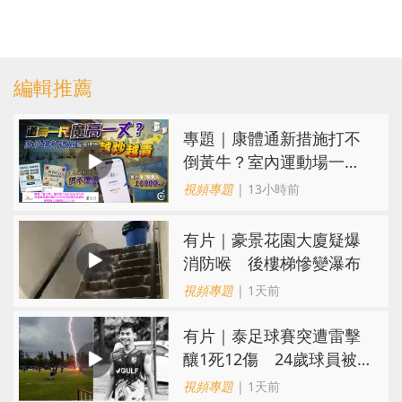
編輯推薦
專題｜康體通新措施打不
倒黃牛？室內運動場一場
難求越炒越貴
視頻專題
| 13小時前
有片｜豪景花園大廈疑爆
消防喉 後樓梯慘變瀑布
視頻專題
| 1天前
有片｜泰足球賽突遭雷擊
釀1死12傷 24歲球員被
閃電劈中亡
視頻專題
| 1天前