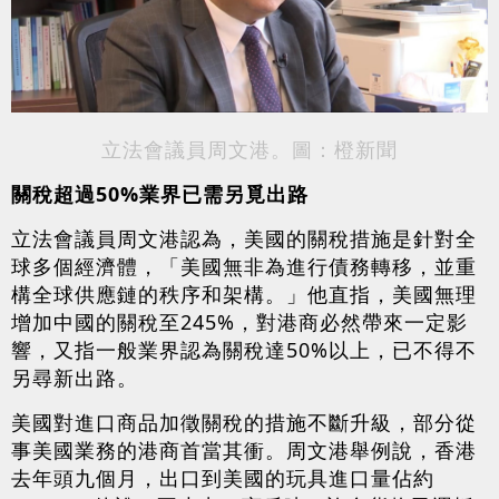
立法會議員周文港。圖：橙新聞
關稅超過50%業界已需另覓出路
立法會議員周文港認為，美國的關稅措施是針對全
球多個經濟體，「美國無非為進行債務轉移，並重
構全球供應鏈的秩序和架構。」他直指，美國無理
增加中國的關稅至245%，對港商必然帶來一定影
響，又指一般業界認為關稅達50%以上，已不得不
另尋新出路。
美國對進口商品加徵關稅的措施不斷升級，部分從
事美國業務的港商首當其衝。周文港舉例說，香港
去年頭九個月，出口到美國的玩具進口量佔約