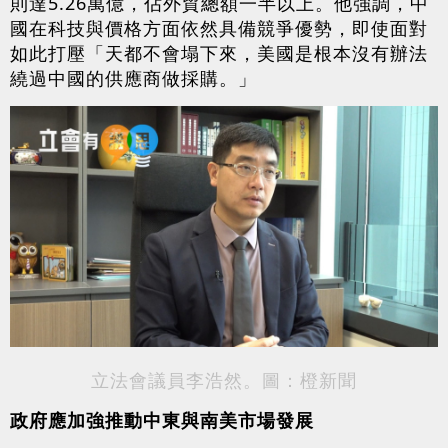
則達5.26萬億，佔外貿總額一半以上。他強調，中
國在科技與價格方面依然具備競爭優勢，即使面對
如此打壓「天都不會塌下來，美國是根本沒有辦法
繞過中國的供應商做採購。」
立法會議員李浩然。圖：橙新聞
政府應加強推動中東與南美市場發展