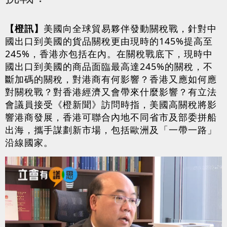
【橙訊】
美國向全球貿易夥伴發動關稅戰，針對中
國出口到美國的貨品關稅更由現時的145%提高至
245%，香港亦包括在內。在關稅戰底下，現時中
國出口到美國的商品面臨最高達245%的關稅，不
斷加碼的關稅，對港商有何影響？香港又應如何應
對關稅戰？對香港經濟又會帶來什麼影響？有立法
會議員接受《橙新聞》訪問時指，美國高關稅將影
響港商發展，香港可聯合內地不同省市及部委拼船
出海，攜手謀劃新市場，包括歐洲及「一帶一路」
沿線國家。