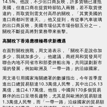
14.5%。他說，不少出口商反映，許多貨物已運抵
美國，但進口商在提貨時卻陷入兩難，若不取貨便
違約，而取貨則需支付高昂的關稅，「其實美國的
進口商都叫苦連天。」他又提到，有從事汽車玻璃
的出口商反映，美國市場佔其市場份額五分之一，
關稅不斷提高將對業務帶來衝擊。
高關稅下香港應積極尋求新機遇
在面對關稅挑戰，周文港表示，「關稅不是說你加
多少，我就加多少。」他建議，商經局和貿發局可
聯合內地不同省市和部委拼船出海，共同謀劃新市
場的發展，例如歐洲及「一帶一路」的沿線國家。
周文港引用國家海關總署的數據指出，今年首季度
進出口總貿易額達10.3萬億人民幣，其中出口6.13
萬億，進口4.17萬億。他指，中國與170多個貿易
夥伴的出口呈增長趨勢，尤其是與歐洲的貿易額達
1.3萬億人民幣，而「一帶一路」沿線國家的貿易額