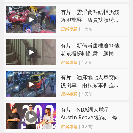
​有片｜雲浮食客結帳扔錢
落地施辱 店員找贖時還
施彼身獲老闆肯定
視頻專題
| 1天前
有片｜新蒲崗唐樓逾10隻
老鼠樓梯間亂舞 網民嚇
親：每次經過都要好大勇
視頻專題
| 1天前
氣
有片｜油麻地七人車突向
後倒車 兩私家車捱撞
司機不顧而去
視頻專題
| 1天前
有片｜NBA湖人球星
Austin Reaves訪港 修
頓與青少年交流球技
視頻專題
| 3天前