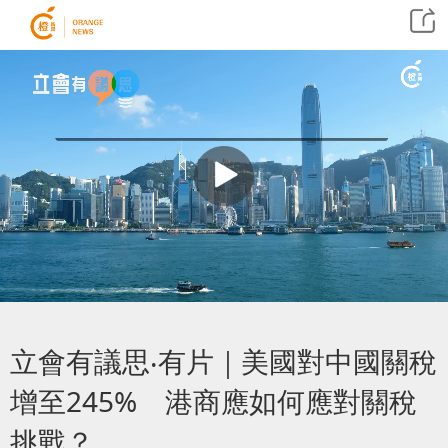
立會有議思‧有片｜美國對中國關稅
增至245% 港商應如何應對關稅
挑戰？