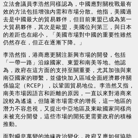
立法會議員李浩然同樣認為，中國應對關稅戰最有
效的方法包括增強內需和市場分散。他指，美國過
去是中國最大的貿易夥伴，但目前東盟已成為第一
大貿易夥伴，其次是歐盟，美國位列第三，與日本
的差距也在縮小，「美國市場對中國的重要性雖然
仍然存在，但正在逐漸下降。」
李浩然指，港商應更關注新興市場的開發，包括
「一帶一路」沿線國家、東盟和南美等地。他認
為，政府在這方面的支持至關重要，尤其加強與東
南亞國家的聯繫，並儘快加入區域全面經濟夥伴關
係協定（RCEP），以鞏固貿易地位。李浩然又指，
南美市場因語言和距離的原因，一直以來對港商來
說較為遙遠，但隨著市場需求的增長，這一地區的
潛力不容忽視，又提出中亞地區及東歐國家同樣尚
未被充分開發，這些市場的開拓更需要政府的積極
推動。
面對瞬息萬變的地緣政治變化，政府又應如何協助