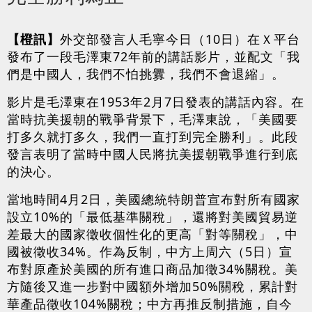
【橙訊】
外交部發言人毛寧今日（10日）在Ｘ平台
發布了一段毛澤東72年前的講話影片，並配文「我
們是中國人，我們不怕挑釁，我們不會退縮」。
影片是毛澤東在1953年2月7日發表的講話內容。在
當時抗美援朝的戰爭背景下，毛澤東說，「美國要
打多久就打多久，我們一直打到完全勝利」。此段
發言表明了當時中國人民將抗美援朝戰爭進行到底
的決心。
當地時間4月2日，美國總統特朗普宣布對所有國家
設立10%的「最低基準關稅」，還將對美國貿易逆
差最大的國家徵收個性化的更高「對等關稅」，中
國被徵收34%。作為反制，中方上周六（5日）宣
布對原產於美國的所有進口商品加徵34%關稅。美
方隨後又進一步對中國額外增加50%關稅，累計對
華產品徵收104%關稅；中方再推反制措施，自今