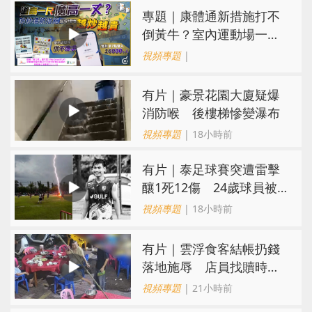
專題｜康體通新措施打不
倒黃牛？室內運動場一場
難求越炒越貴
視頻專題
|
有片｜豪景花園大廈疑爆
消防喉 後樓梯慘變瀑布
視頻專題
| 18小時前
有片｜泰足球賽突遭雷擊
釀1死12傷 24歲球員被
閃電劈中亡
視頻專題
| 18小時前
​有片｜雲浮食客結帳扔錢
落地施辱 店員找贖時還
施彼身獲老闆肯定
視頻專題
| 21小時前