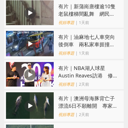
有片｜新蒲崗唐樓逾10隻
老鼠樓梯間亂舞 網民嚇
親：每次經過都要好大勇
視頻專題
| 1天前
氣
有片｜油麻地七人車突向
後倒車 兩私家車捱撞
司機不顧而去
視頻專題
| 1天前
有片｜NBA湖人球星
Austin Reaves訪港 修
頓與青少年交流球技
視頻專題
| 2天前
有片｜澳洲母海豚背亡子
漂流6日不願離開 專家：
極度悲傷下的哀悼行為
視頻專題
| 2天前