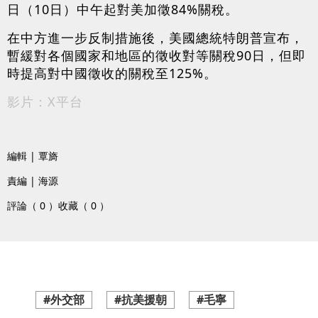
日（10日）中午起對美加徵84%關稅。
在中方進一步反制措施後，美國總統特朗普宣布，
暫緩對各個國家和地區的徵收對等關稅90日，但即
時提高對中國徵收的關稅至125%。
影片：X平台
編輯 | 覃旖
責編 | 海源
評論（ 0 ）
收藏（ 0 ）
#外交部
#抗美援朝
#毛寧