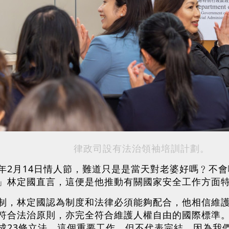
律政司設有法治領袖培訓計劃。
年2月14日情人節，難道只是是當天對老婆好嗎﹖不
」林定國直言，這便是他推動有關國家安全工作方面
制，林定國認為制度和法律必須能夠配合，他相信維
符合法治原則，亦完全符合維護人權自由的國際標準
成23條立法，這個重要工作，但不代表完結，因為我