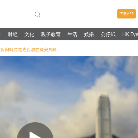
下載APP
論
財經
文化
親子教育
生活
娛樂
公仔紙
HK Ey
-確保與時並進應對潛在國安風險