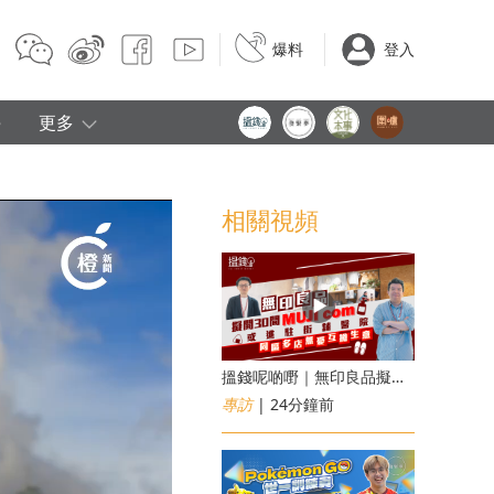
爆料
登入
e
更多
相關視頻
搵錢呢啲嘢｜無印良品擬開30間「MUJI com」 或進駐街舖醫院 同區多店無憂互搶生意
專訪
| 24分鐘前