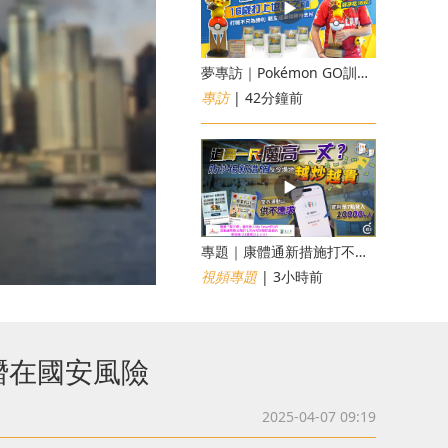
夢專訪｜Pokémon GO訓練員「蝦皮」16歲打上世界第一！戰友成最強後盾
專訪
| 42分鐘前
專題｜康體通新措施打不倒黃牛？室內運動場一場難求越炒越貴
視頻專題
| 3小時前
潛在國安風險
2025-04-07 09:19