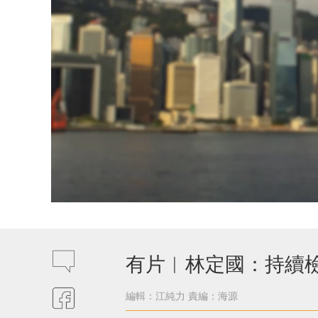
有片︱林定國：持續
編輯：江純力
責編：海源