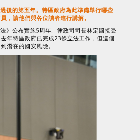
通過後的第五年。特區政府為此準備舉行哪些
官員，請他們與各位讀者進行講解。
安法》公布實施5周年。律政司司長林定國接受
去年特區政府已完成23條立法工作，但這個
對到潛在的國安風險。