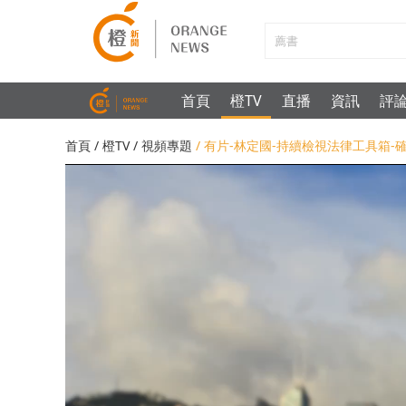
首頁
橙TV
直播
資訊
評
首頁
/
橙TV
/
視頻專題
/ 有片-林定國-持續檢視法律工具箱