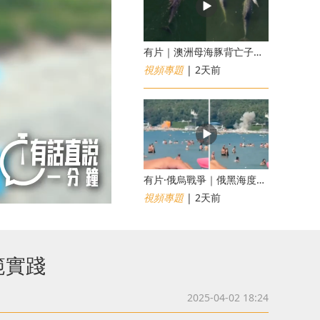
有片｜澳洲母海豚背亡子漂流6日不願離開 專家：極度悲傷下的哀悼行為
視頻專題
| 2天前
​有片·俄烏戰爭｜俄黑海度假海灘遇無人機襲擊釀7死40傷 俄烏各執一詞
視頻專題
| 2天前
範實踐
2025-04-02 18:24