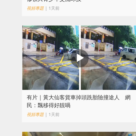
視頻專題
| 1天前
有片｜黃大仙客貨車掉頭跣胎險撞途人 網
民：飄移得好靚喎
視頻專題
| 1天前