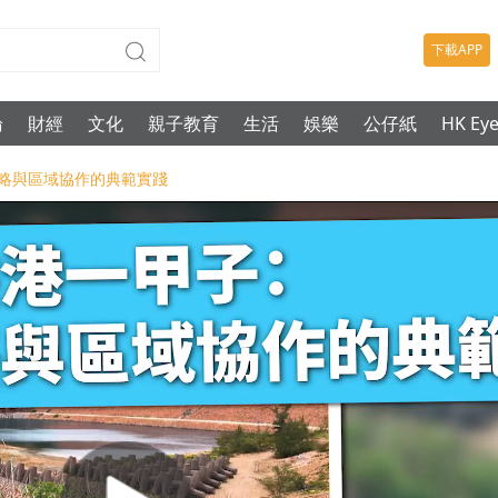
下載APP
論
財經
文化
親子教育
生活
娛樂
公仔紙
HK Ey
戰略與區域協作的典範實踐