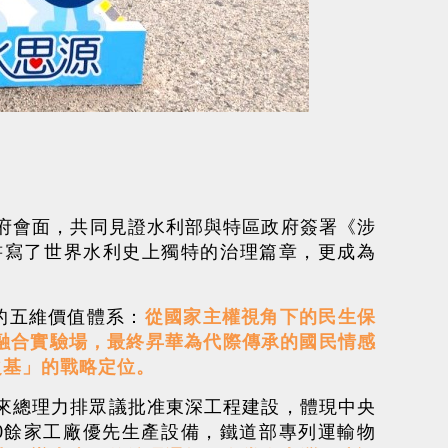
賓府會面，共同見證水利部與特區政府簽署《涉
書寫了世界水利史上獨特的治理篇章，更成為
的五維價值體系：
從國家主權視角下的民生保
融合實驗場，最終昇華為代際傳承的國民情感
之基」的戰略定位。
恩來總理力排眾議批准東深工程建設，體現中央
60餘家工廠優先生產設備，鐵道部專列運輸物