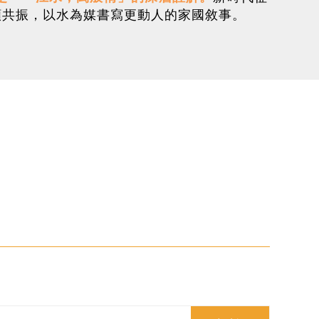
頻共振，以水為媒書寫更動人的家國敘事。