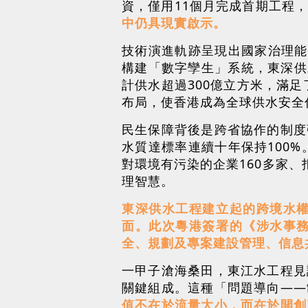
資，僅用11個月完成首期工程
中仍具現實啟示。
技術演進軌跡呈現出國家治理能
構建「數字孿生」系統，東深供水
計供水超過300億立方米，滿足
布局，使香港成為全球供水安全
民生保障背後是跨省協作的制度
水質達標率連續十年保持100
對環境有污染的企業160多家
理智慧。
東深供水工程建立起的跨境水
面。此次粵港簽署的《涉水事
全、規劃及專案建設管理、信息
一甲子滄海桑田，東江水工程見
關鍵組成。這種「問題導向——
值不在於流量大小，而在於開創