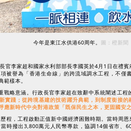
今年是東江水供港60周年。
圖：橙新聞
政長官李家超和國家水利部部長李國英於4月1日在禮
這項被譽為「香港生命線」的跨流域調水工程，不僅
典範樣本。
多重戰略意涵。行政長官李家超在致辭中系統闡述工程
新實踐；從跨境基建的技術躍升典範，到制度銜接的
呼應新時代中央對港政策「既保民生之本，更固國安
決策歷程，工程啟動正值新中國經濟困難時期。當時周
當時撥出3,800萬元人民幣專款，協調14個省市、