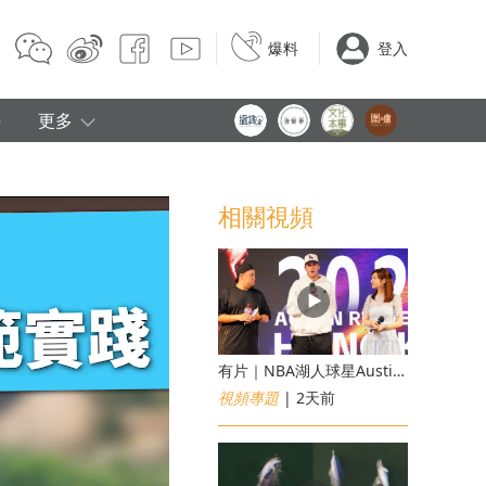
爆料
登入
e
更多
相關視頻
有片｜NBA湖人球星Austin Reaves訪港 修頓與青少年交流球技
視頻專題
| 2天前