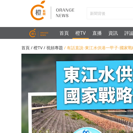
首頁
橙TV
直播
資訊
評
首頁
/
橙TV
/
視頻專題
/ 有話直說-東江水供港一甲子-國家