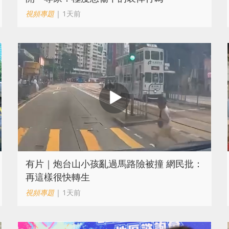
視頻專題
| 1天前
有片｜炮台山小孩亂過馬路險被撞 網民批：
再這樣很快轉生
視頻專題
| 1天前