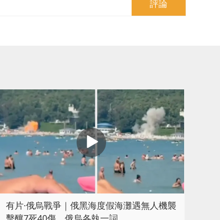
評論
​有片·俄烏戰爭｜俄黑海度假海灘遇無人機襲
擊釀7死40傷 俄烏各執一詞