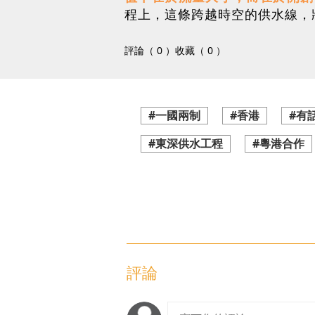
程上，這條跨越時空的供水線，
評論（ 0 ）
收藏（ 0 ）
#一國兩制
#香港
#有
#東深供水工程
#粵港合作
評論