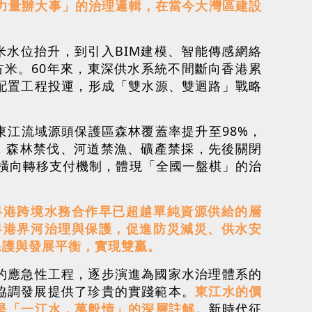
力量辦大事」的治理邏輯，在當今大灣區建設
米水位抬升，到引入BIM建模、智能傳感網絡
立方米。60年來，東深供水系統不間斷向香港累
源配置工程投運，形成「雙水源、雙迴路」戰略
江流域源頭保護區森林覆蓋率提升至98%，
任，森林禁伐、河道禁漁、礦產禁採，先後關閉
償橫向轉移支付機制，體現「全國一盤棋」的治
粵港跨境水務合作早已超越單純資源供給的層
粵港界河治理與保護，促進防災減災、供水安
保護與發展平衡，實現雙贏。
的應急性工程，逐步演進為國家水治理體系的
協調發展提供了珍貴的實踐範本。
東江水的價
是「一江水，萬般情」的深層註解。
新時代征