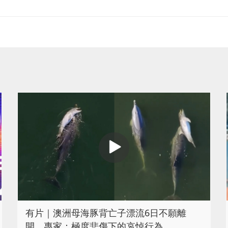
有片｜澳洲母海豚背亡子漂流6日不願離
開 專家：極度悲傷下的哀悼行為