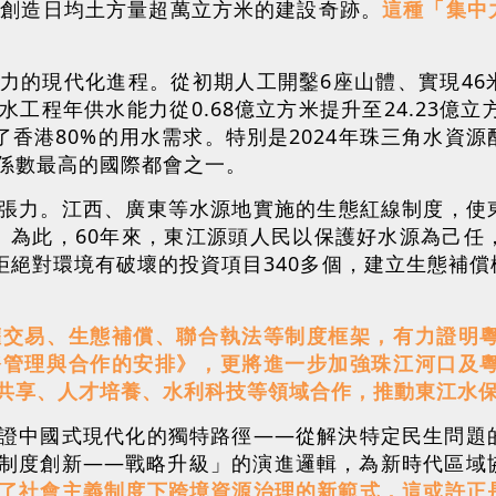
，創造日均土方量超萬立方米的建設奇跡。
這種「集中
力的現代化進程。從初期人工開鑿6座山體、實現46
工程年供水能力從0.68億立方米提升至24.23億
了香港80%的用水需求。特別是2024年珠三角水資
係數最高的國際都會之一。
張力。江西、廣東等水源地實施的生態紅線制度，使東
%。為此，60年來，東江源頭人民以保護好水源為己
、拒絕對環境有破壞的投資項目340多個，建立生態補
權交易、生態補償、聯合執法等制度框架，有力證明
務管理與合作的安排》，更將進一步加強珠江河口及
共享、人才培養、水利科技等領域合作，推動東江水
證中國式現代化的獨特路徑——從解決特定民生問題
制度創新——戰略升級」的演進邏輯，為新時代區域
了社會主義制度下跨境資源治理的新範式，這或許正