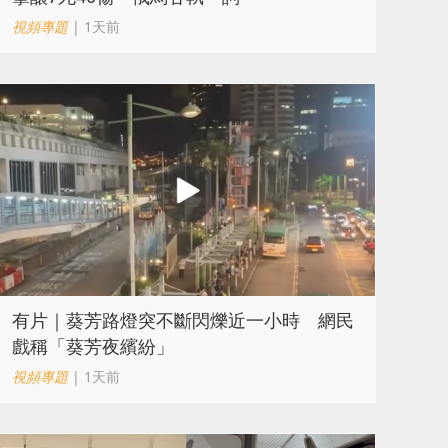
視頻專題
| 1天前
有片｜葵芳路燈突不斷閃爍近一小時 網民
戲稱「葵芳夜繽紛」
視頻專題
| 1天前