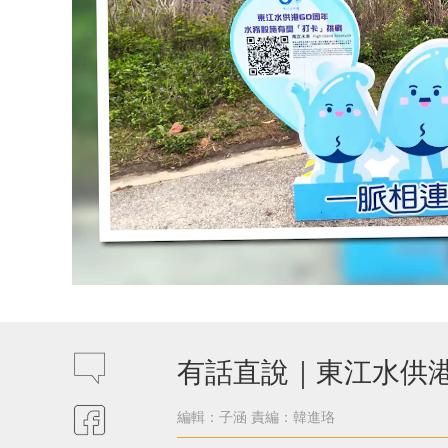
有話直說｜東江水供
編輯：子涵
責編：韓進珞