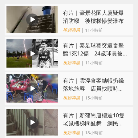
有片｜豪景花園大廈疑爆
消防喉 後樓梯慘變瀑布
視頻專題
| 11小時前
有片｜泰足球賽突遭雷擊
釀1死12傷 24歲球員被
閃電劈中亡
視頻專題
| 11小時前
​有片｜雲浮食客結帳扔錢
落地施辱 店員找贖時還
施彼身獲老闆肯定
視頻專題
| 15小時前
有片｜新蒲崗唐樓逾10隻
老鼠樓梯間亂舞 網民嚇
親：每次經過都要好大勇
視頻專題
| 18小時前