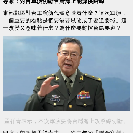
專家：對台軍演切斷台灣海上能源供給線
東部戰區對台軍演新代號意味着什麼？這次軍演，
一個重要的看點是把要港要域改成了要道要域。這
一改變又意味着什麼？為什麼要封控台島要道？
孟祥青表示，本次軍演要將台灣海上攻擊線切斷。
國防大學教授孟祥青表示，從去年的「聯合利劍」