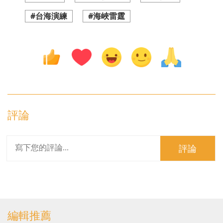
#台海演練
#海峽雷霆
評論
評論
編輯推薦