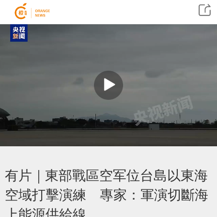
有片｜東部戰區空军位台島以東海
空域打擊演練 專家：軍演切斷海
上能源供給線