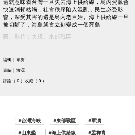
這就意味着台灣一旦失去海上供給線，島內資源會
快速消耗枯竭，社會秩序陷入混亂，民生必受影
響，深受其害的還是島內老百姓。海上供給線一旦
被切斷了，海島就會立刻變成一個死島。
圖、影片：央視、東部戰區
編輯 | 覃旖
責編 | 海源
評論（ 0 ）
收藏（ 0 ）
#台灣海峽
#東部戰區
#軍演
#山東艦
#海上供給線
#孟祥青