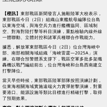
【橙訊】
東部戰區新聞發言人施毅陸軍大校表示，
東部戰區今日（2日）組織山東艦航母編隊位台島
以東海空域，與海空兵力進行艦機協同、區域制
空、對海對陸打擊等科目演練，重點檢驗內線外線
一體聯動、立體封控和諸軍兵種聯合作戰能力。
據悉，解放軍東部戰區今日（2日）位台灣海峽中
部、南部相關海域組織「海峽雷霆—2025A」演
練。在聯合預警體系支撐下，戰區空軍多批多架殲
轟機以戰鬥編組前出，位台灣海峽和台島西南建立
打擊陣位。
當天早些時候，東部戰區陸軍部隊按照演練計劃，
位東海相關海域實施遠端火力實彈射擊演練，對重
要港口、能源設施等類比目標進行精確打擊，取得
了預期效果。