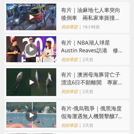
氣
有片｜油麻地七人車突向
後倒車 兩私家車捱撞
司機不顧而去
視頻專題
| 18小時前
有片｜NBA湖人球星
Austin Reaves訪港 修
頓與青少年交流球技
視頻專題
| 2天前
有片｜澳洲母海豚背亡子
漂流6日不願離開 專家：
極度悲傷下的哀悼行為
視頻專題
| 2天前
​有片·俄烏戰爭｜俄黑海度
假海灘遇無人機襲擊釀7死
40傷 俄烏各執一詞
視頻專題
| 2天前