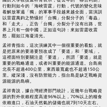
行動到如今的「海峽雷霆」行動，代號的變化意味
着解放軍遏「獨」的軍事手段越來越全面，當演訓
以雷霆萬鈞之勢懾封「台獨」分裂分子的「毒蟲」
和「走犬」，正告「台獨」分裂分子沒有出路，世
界上只有一個中國，正如這句詩：來如雷霆收震
怒，罷如江海凝清光。
孟祥青指出，這次演練其中一個很重要的看點，就
是把原來的要港要預改成了「要道」和「要域」。
這裡面特別要關注是「要道」，所謂「要道」就是
重要的戰略通道，或者叫重要的能源通道。台島南
北長不超過400公里，東西最寬處也不超過150公
里。縱深淺，沒有防禦能力，指台島是缺乏戰略資
源能源的島嶼。
孟祥青說，據台灣經濟部門統計，近幾年台戰略資
源的對外依賴程度高達96%以上，70%以上的糧食
依賴進口，石油天然氣的儲備也就7到10天左右。