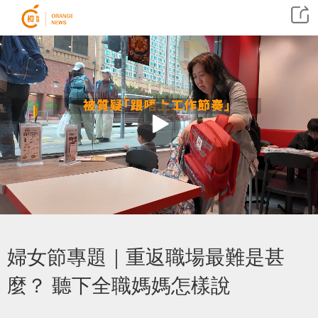
婦女節專題｜重返職場最難是甚
麼？ 聽下全職媽媽怎樣說