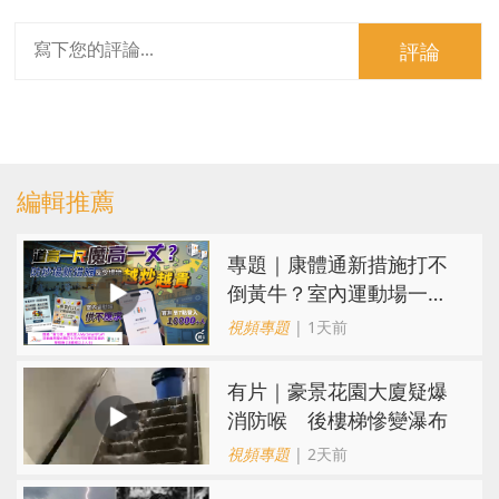
評論
編輯推薦
專題｜康體通新措施打不
倒黃牛？室內運動場一場
難求越炒越貴
視頻專題
| 1天前
有片｜豪景花園大廈疑爆
消防喉 後樓梯慘變瀑布
視頻專題
| 2天前