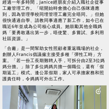
經過一年多時間，Janice經朋友介紹入職社企從事
工廠管理工作。「啱開始時會擔心自己係咪適應
到，因為管理學校同埋管理工廠完全唔同。」但她
很快通過自學、請教同事適應了新工作，如今已在
職近6年並成為公司核心成員。她鼓勵其他全職媽
媽「要勇敢邁出第一步，唔使驚、多嘗試、多利用
社區資源。」
「合廠」是一間幫助女性照顧者重返職場的社企，
創辦人Francis倡議僱主接受多種「彈性工時」方
案。「若一份工長期難聘人手，可拆分由2至3位媽
媽分擔。」除了多位媽媽共擔一個職位，還有「假
期返工」模式。逢公眾假期，家人可承擔家務和照
護責任時，令媽媽可外出工作。