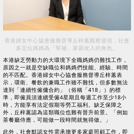
香港婦女中心協會服務督導丘梓蕙觀察發現，社會
多定位媽媽為「幫補」家庭收入的角色。
本港缺乏勞動力的大環境下全職媽媽仍難找工作，
原因之一就是空缺職位和媽媽們技能、經驗、時間
的不匹配。香港婦女中心協會服務督導丘梓蕙表
示，環衛、餐飲的兼職工作雖不難找，但多數無法
達到「連續性僱傭合約」（俗稱「418」）的標
準，即僱員須連續受僱4星期且每週工作至少18小
時，方能享有法定假期等勞工福利。缺乏保障之
外，丘梓蕙認為這類職位也難有晉升前景。「例如
茶餐廳侍應，可能做一段時間就無得做。」
此外，社會默認女性需承擔更多家庭照顧工作，即