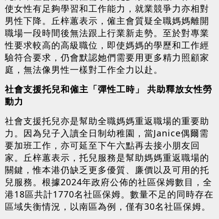
使女性有足夠學習和工作能力，就業競爭力亦相對
男性下降。丘梓蕙表示，僱主會質疑全職媽媽離開
職場一段時間後無法跟上行業新走勢。至於對專業
性要求較高的高級職位，即使媽媽的學歷和工作經
驗符合要求，仍會默認她們需要用更多精力照顧家
庭，無法像男性一樣對工作全力以赴。
社會支援托兒和僱主「彈性工時」 共助釋放女性勞
動力
社會支援托兒亦是幫助全職媽媽重返職場的重要助
力。因為兒子入讀全日制幼稚園，當Janice偶爾需
要加班工作，亦可延至下午六點再去接小朋友回
家。丘梓蕙表示，托兒服務是幫助媽媽重返職場的
關鍵，惟本港仍缺乏更多優質、廉價以及可用的托
兒服務。根據2024年政府公佈的社區保姆數目，全
港18區共計1770名社區保姆。數量不足的同時存在
區域失衡情況，以南區為例，僅有30名社區保姆。