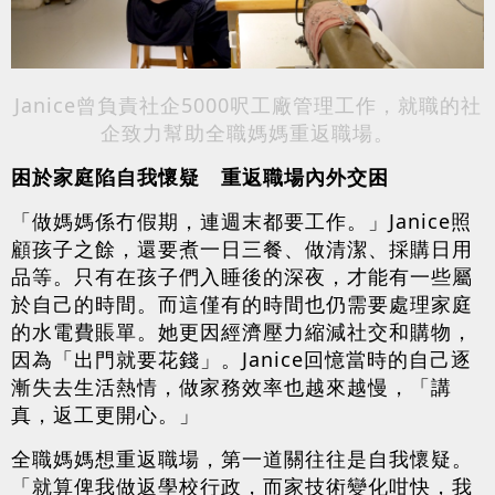
Janice曾負責社企5000呎工廠管理工作，就職的社
企致力幫助全職媽媽重返職場。
困於家庭陷自我懷疑 重返職場內外交困
「做媽媽係冇假期，連週末都要工作。」Janice照
顧孩子之餘，還要煮一日三餐、做清潔、採購日用
品等。只有在孩子們入睡後的深夜，才能有一些屬
於自己的時間。而這僅有的時間也仍需要處理家庭
的水電費賬單。她更因經濟壓力縮減社交和購物，
因為「出門就要花錢」。Janice回憶當時的自己逐
漸失去生活熱情，做家務效率也越來越慢，「講
真，返工更開心。」
全職媽媽想重返職場，第一道關往往是自我懷疑。
「就算俾我做返學校行政，而家技術變化咁快，我