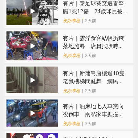
有片｜泰足球賽突遭雷擊
釀1死12傷 24歲球員被
閃電劈中亡
視頻專題
| 2天前
​有片｜雲浮食客結帳扔錢
落地施辱 店員找贖時還
施彼身獲老闆肯定
視頻專題
| 2天前
有片｜新蒲崗唐樓逾10隻
老鼠樓梯間亂舞 網民嚇
親：每次經過都要好大勇
視頻專題
| 2天前
氣
有片｜油麻地七人車突向
後倒車 兩私家車捱撞
司機不顧而去
視頻專題
| 3天前