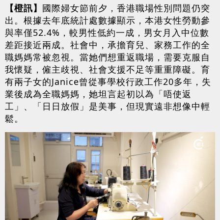
【橙訊】
國際婦女節前夕，香港職場性別問題仍突
出。根據去年底統計處數據顯示，本港女性勞動參
與率僅52.4%，較男性低約一成，男女月入中位數
差距接近兩成。社會中，承擔育兒、家務工作的全
職媽媽常被忽視。當她們想重返職場，需要克服自
我懷疑，僱主歧視、社會支援不足等重重障礙。育
有兩子女的Janice曾從事學校行政工作20多年，失
業後成為全職媽媽，她坦言起初以為「唔使返
工」、「日日放假」是美事，但現實遠非想像中輕
鬆。