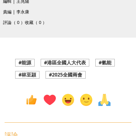
編輯 | 王兆陽
責編 | 李永康
評論（ 0 ）
收藏（ 0 ）
#能源
#港區全國人大代表
#氫能
#林至頴
#2025全國兩會
評論