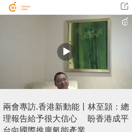
兩會專訪.香港新動能丨林至頴：總
理報告給予很大信心 盼香港成平
台向國際推廣氫能產業