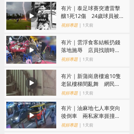
有片｜泰足球賽突遭雷擊
釀1死12傷 24歲球員被
閃電劈中亡
視頻專題
| 1天前
​有片｜雲浮食客結帳扔錢
落地施辱 店員找贖時還
施彼身獲老闆肯定
視頻專題
| 1天前
有片｜新蒲崗唐樓逾10隻
老鼠樓梯間亂舞 網民嚇
親：每次經過都要好大勇
視頻專題
| 1天前
氣
有片｜油麻地七人車突向
後倒車 兩私家車捱撞
司機不顧而去
視頻專題
| 1天前