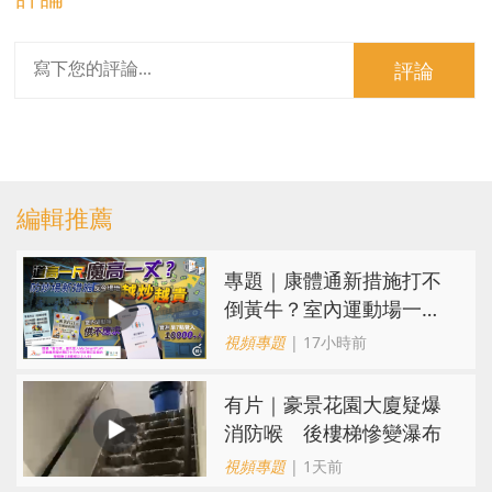
評論
編輯推薦
專題｜康體通新措施打不
倒黃牛？室內運動場一場
難求越炒越貴
視頻專題
| 17小時前
有片｜豪景花園大廈疑爆
消防喉 後樓梯慘變瀑布
視頻專題
| 1天前