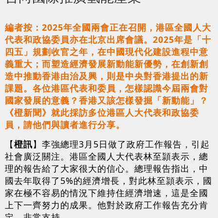
編者按：2025年全國兩會正在召開，港區全國人大
代表和政協委員亦在北京出席會議。2025年是「十
四五」規劃收官之年，在中國現代化建設進程中意
義重大；而塑造經濟發展新動能新優勢，在創新創
造中推動香港由治及興，則是中央對香港提出的新
課題。各位港區代表和委員，怎樣認識今屆兩會對
國家發展的意義？香港又該怎樣發掘「新動能」？
《橙新聞》就此採訪多位港區人大代表和政協委
員，請他們與讀者進行分享。
【
橙訊
】李強總理3月5日做了政府工作報告，引起
社會廣泛關注。港區全國人大代表林至頴表示，總
理的報告給了大家很大的信心。總理報告指出，中
國去年取得了5%的經濟增長，對此林至頴表示，國
家在極不容易的情況下維持住經濟增速，這是全國
上下一齊努力的成果。他對於政府工作報告充分肯
定，非常支持。