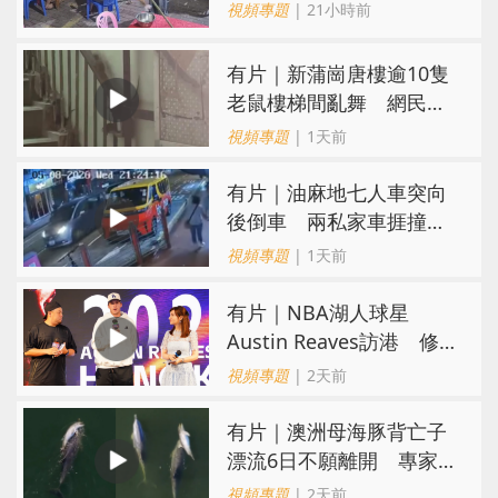
施彼身獲老闆肯定
視頻專題
| 21小時前
有片｜新蒲崗唐樓逾10隻
老鼠樓梯間亂舞 網民嚇
親：每次經過都要好大勇
視頻專題
| 1天前
氣
有片｜油麻地七人車突向
後倒車 兩私家車捱撞
司機不顧而去
視頻專題
| 1天前
有片｜NBA湖人球星
Austin Reaves訪港 修
頓與青少年交流球技
視頻專題
| 2天前
有片｜澳洲母海豚背亡子
漂流6日不願離開 專家：
極度悲傷下的哀悼行為
視頻專題
| 2天前