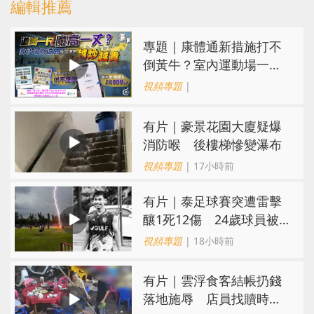
編輯推薦
專題｜康體通新措施打不
倒黃牛？室內運動場一場
難求越炒越貴
視頻專題
|
有片｜豪景花園大廈疑爆
消防喉 後樓梯慘變瀑布
視頻專題
| 17小時前
有片｜泰足球賽突遭雷擊
釀1死12傷 24歲球員被
閃電劈中亡
視頻專題
| 18小時前
​有片｜雲浮食客結帳扔錢
落地施辱 店員找贖時還