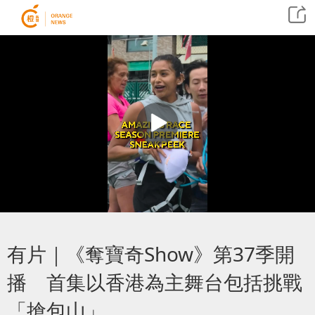
有片｜《奪寶奇Show》第37季開
播 首集以香港為主舞台包括挑戰
「搶包山」