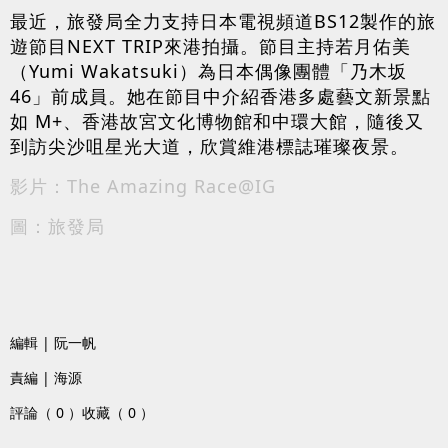
最近，旅發局全力支持日本電視頻道BS12製作的旅
遊節目NEXT TRIP來港拍攝。節目主持若月佑美
（Yumi Wakatsuki）為日本偶像團體「乃木坂
46」前成員。她在節目中介紹香港多處藝文新景點
如 M+、香港故宮文化博物館和中環大館，隨後又
到訪尖沙咀星光大道，欣賞維港標誌璀璨夜景。
影片：The Amazing Race@IG
圖：旅發局
編輯 | 阮一帆
責編 | 海源
評論（ 0 ）
收藏（ 0 ）