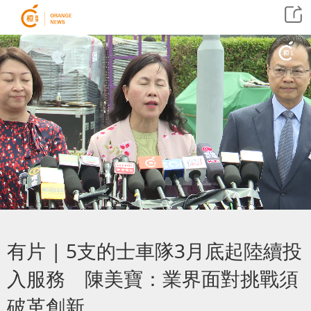
有片 | 5支的士車隊3月底起陸續投
入服務 陳美寶：業界面對挑戰須
破革創新