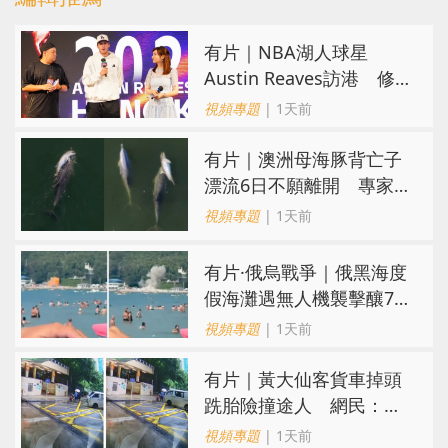
有片｜NBA湖人球星
Austin Reaves訪港 修
頓與青少年交流球技
視頻專題
| 1天前
有片｜澳洲母海豚背亡子
漂流6日不願離開 專家：
極度悲傷下的哀悼行為
視頻專題
| 1天前
​有片·俄烏戰爭｜俄黑海度
假海灘遇無人機襲擊釀7死
40傷 俄烏各執一詞
視頻專題
| 1天前
有片｜黃大仙客貨車掉頭
跣胎險撞途人 網民：飄
移得好靚喎
視頻專題
| 1天前