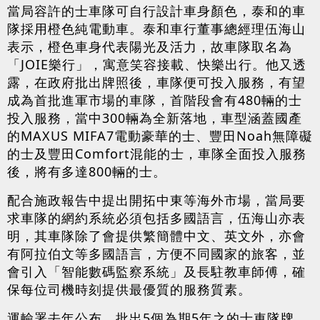
當局容許的士車隊可自行設計車身顏色，泰和的車
隊採用橙色純電動車。泰和車行董事總經理伍海山
表示，橙色車身代表陽光及活力，故車隊取名為
「JOIE樂行」，寓意笑容接載、快樂出行。他又透
露，在政府批出牌照後，車隊便可投入服務，有望
成為首批進軍市場的車隊，首階段會有480輛的士
投入服務，當中300輛為全新落地，車型涵蓋國產
的MAXUS MIFA7電動豪華的士、豐田Noah無障礙
的士及豐田Comfort混能的士，車隊全面投入服務
後，將有多達800輛的士。
配合施政報告中提出開拓中東等海外市場，當局要
求車隊的網約系統必須包括多國語言，伍海山亦表
明，其車隊除了會提供繁簡體中文、英文外，亦會
有阿拉伯文等多國語言，方便不同國家的旅客，並
會引入「智能數碼監察系統」及長駐教車師傅，確
保每位司機時刻提供最優質的服務質素。
運輸署去年公布，批出5個為期5年之的士車隊牌