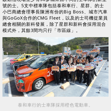
號的士。5支中標車隊包括泰和車行、星群、的士
小巴商總會理事長陳洲有份的Big Boss、城市汽車
與GoGoX合作的CMG Fleet，以及的士司機從業員
總會相關的新科發展，除了星群和新科會採用混合
模式外，其餘3間均只行「市區線」。
泰和車行的士車隊採用橙色電動車。