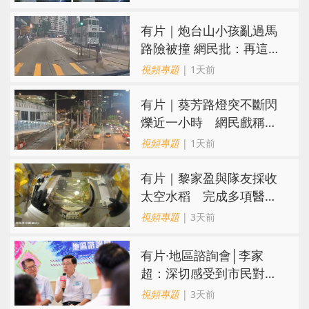
有片｜炮台山小孩亂過馬
路險被撞 網民批：再這樣
很快轉生
視頻專題
| 1天前
有片｜葵芳路燈突不斷閃
爍近一小時 網民戲稱
「葵芳夜繽紛」
視頻專題
| 1天前
有片｜黎家盈與隊友採收
太空水稻 完成多項醫學
檢查
視頻專題
| 3天前
有片∙地區諮詢會│李家
超：深切感受到市民對香
港未來期盼 會認真研究
視頻專題
| 3天前