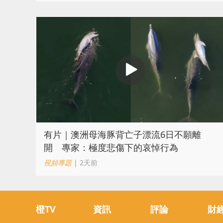
有片｜澳洲母海豚背亡子漂流6日不願離
開 專家：極度悲傷下的哀悼行為
視頻專題
| 2天前
橙TV
資訊
評論
財