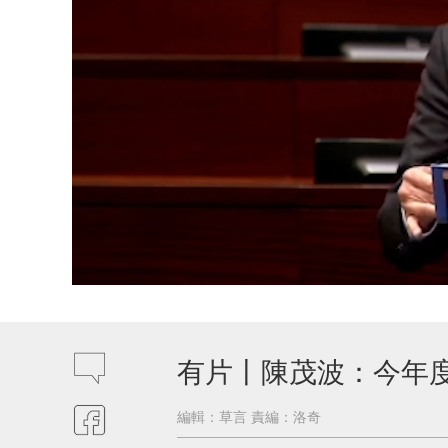
有片丨陳茂波：今年度
編輯：草言
責編：洛奇