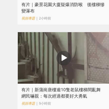
有片｜豪景花園大廈疑爆消防喉 後樓梯慘
變瀑布
視頻專題
| 2小時前
有片｜新蒲崗唐樓逾10隻老鼠樓梯間亂舞
網民嚇親：每次經過都要好大勇氣
視頻專題
| 9小時前