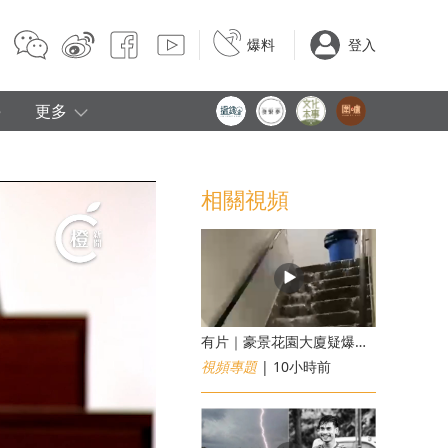
爆料
登入
e
更多
相關視頻
有片｜豪景花園大廈疑爆消防喉 後樓梯慘變瀑布
視頻專題
| 10小時前