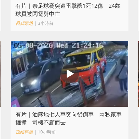
有片｜泰足球賽突遭雷擊釀1死12傷 24歲
球員被閃電劈中亡
視頻專題
| 3小時前
有片｜油麻地七人車突向後倒車 兩私家車
捱撞 司機不顧而去
視頻專題
| 10小時前