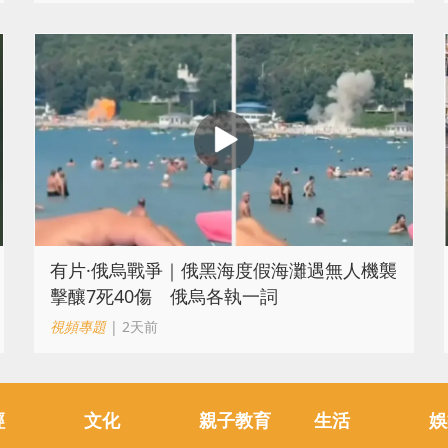
​有片·俄烏戰爭｜俄黑海度假海灘遇無人機襲
擊釀7死40傷 俄烏各執一詞
視頻專題
| 2天前
經
文化
親子教育
生活
娛