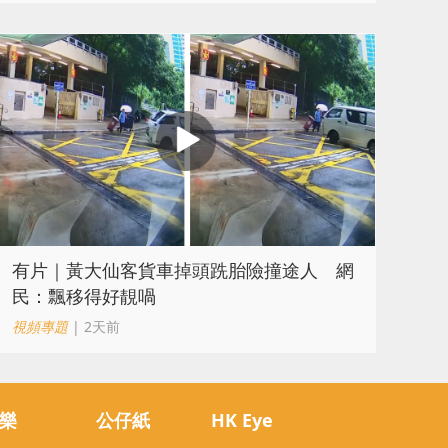
有片｜黃大仙客貨車掉頭跣胎險撞途人 網
民：飄移得好靚喎
視頻專題
| 2天前
樂
公仔紙
HK Eye