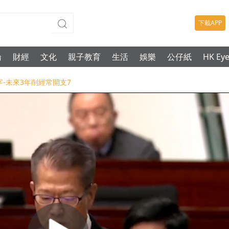
下載APP
論
財經
文化
親子教育
生活
娛樂
公仔紙
HK Ey
字-未來3年削經常開支7