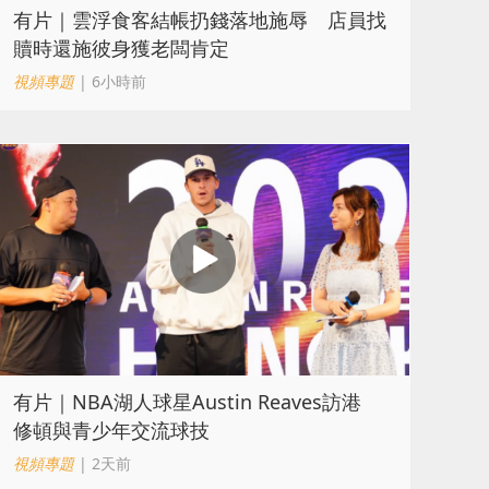
​有片｜雲浮食客結帳扔錢落地施辱 店員找
贖時還施彼身獲老闆肯定
視頻專題
| 6小時前
有片｜NBA湖人球星Austin Reaves訪港
修頓與青少年交流球技
視頻專題
| 2天前