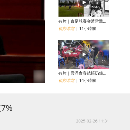
有片｜泰足球賽突遭雷擊釀1死12傷 24歲球員被閃電劈中亡
視頻專題
| 11小時前
​有片｜雲浮食客結帳扔錢落地施辱 店員找贖時還施彼身獲老闆肯定
視頻專題
| 14小時前
7%
2025-02-26 11:31