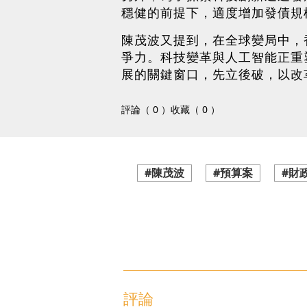
穩健的前提下，適度增加發債規
陳茂波又提到，在全球變局中，
爭力。科技變革與人工智能正重
展的關鍵窗口，先立後破，以改
評論（ 0 ）
收藏（ 0 ）
#陳茂波
#預算案
#財
評論