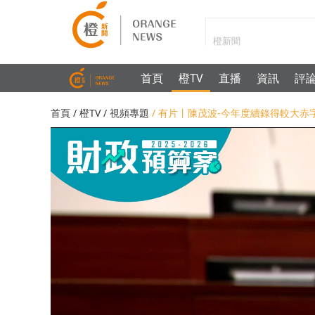
首頁
橙TV
直播
資訊
評
首頁
/
橙TV
/
視頻專題
/ 有片丨陳茂波-今年度續錄得較大赤