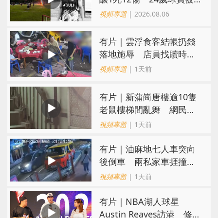
閃電劈中亡
視頻專題
| 2026.08.06
​有片｜雲浮食客結帳扔錢
落地施辱 店員找贖時還
施彼身獲老闆肯定
視頻專題
| 1天前
有片｜新蒲崗唐樓逾10隻
老鼠樓梯間亂舞 網民嚇
親：每次經過都要好大勇
視頻專題
| 1天前
氣
有片｜油麻地七人車突向
後倒車 兩私家車捱撞
司機不顧而去
視頻專題
| 1天前
有片｜NBA湖人球星
Austin Reaves訪港 修