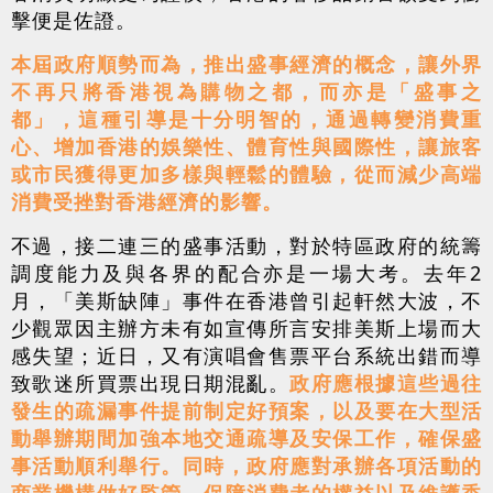
擊便是佐證。
本屆政府順勢而為，推出盛事經濟的概念，讓外界
不再只將香港視為購物之都，而亦是「盛事之
都」，這種引導是十分明智的，通過轉變消費重
心、增加香港的娛樂性、體育性與國際性，讓旅客
或市民獲得更加多樣與輕鬆的體驗，從而減少高端
消費受挫對香港經濟的影響。
不過，接二連三的盛事活動，對於特區政府的統籌
調度能力及與各界的配合亦是一場大考。去年2
月，「美斯缺陣」事件在香港曾引起軒然大波，不
少觀眾因主辦方未有如宣傳所言安排美斯上場而大
感失望；近日，又有演唱會售票平台系統出錯而導
致歌迷所買票出現日期混亂。
政府應根據這些過往
發生的疏漏事件提前制定好預案，以及要在大型活
動舉辦期間加強本地交通疏導及安保工作，確保盛
事活動順利舉行。同時，政府應對承辦各項活動的
商業機構做好監管，保障消費者的權益以及維護香