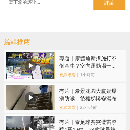
評論
編輯推薦
專題｜康體通新措施打不
倒黃牛？室內運動場一場
難求越炒越貴
視頻專題
| 1小時前
有片｜豪景花園大廈疑爆
消防喉 後樓梯慘變瀑布
視頻專題
| 22小時前
有片｜泰足球賽突遭雷擊
釀1死12傷 24歲球員被