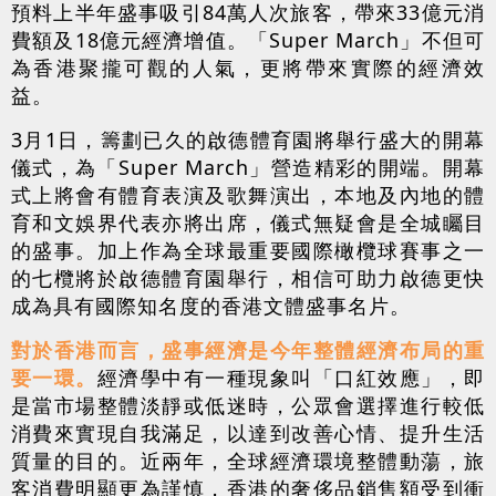
預料上半年盛事吸引84萬人次旅客，帶來33億元消
費額及18億元經濟增值。「Super March」不但可
為香港聚攏可觀的人氣，更將帶來實際的經濟效
益。
3月1日，籌劃已久的啟德體育園將舉行盛大的開幕
儀式，為「Super March」營造精彩的開端。開幕
式上將會有體育表演及歌舞演出，本地及內地的體
育和文娛界代表亦將出席，儀式無疑會是全城矚目
的盛事。加上作為全球最重要國際橄欖球賽事之一
的七欖將於啟德體育園舉行，相信可助力啟德更快
成為具有國際知名度的香港文體盛事名片。
對於香港而言，盛事經濟是今年整體經濟布局的重
要一環。
經濟學中有一種現象叫「口紅效應」，即
是當市場整體淡靜或低迷時，公眾會選擇進行較低
消費來實現自我滿足，以達到改善心情、提升生活
質量的目的。近兩年，全球經濟環境整體動蕩，旅
客消費明顯更為謹慎，香港的奢侈品銷售額受到衝