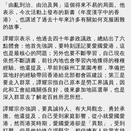
「由亂到治、由治及興」這個得來不易的局面。他
表示，今次活動上發布的新書《年度漢字中的香
港》，也講述了過去十年來許多有關如何克服困難
的故事。
譚耀宗表示，他過去四十年參政議政，總結出了六
點體會：他首先強調，要時刻謹記要愛國愛港，這
也是最核心的問題；另外也要不斷學習，自己現在
依然不斷讀書，前往內地也會學習內地獲得的種種
經驗。他還提及，早前到蘇州工業園考察，準備把
當地好的經驗帶回香港給北部都會區建設；第三是
要走入群眾，譚耀宗指自己原本是勞工界議員，因
此和工會組織關係良好，後來參加地區選舉，也是
深入群眾去了解老百姓所思所想。
譚耀宗亦強調，要真誠待人、有大局觀念、勇於承
擔。他還提及，自己受到家庭影響，從小就愛國愛
港，然而港英時期，愛國愛港卻是「異類」，受到
打壓，但是他始終立場堅定，相信總有人欣賞支持