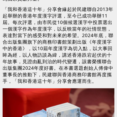
「我和香港這十年」分享會緣起於民建聯自2013年
起舉辦的香港年度漢字評選，至今已成功舉辦11
屆。每次評選，由市民從10個候選漢字中投票選出
一個漢字作為年度漢字，以反映當年的社情世態，
表達對當下的感受和對未來的希望。2024年底，聯
合出版集團旗下的商務印書館策劃出版《年度漢字
中的香港》，以10屆年度漢字為切入點，以大事回
眸為經，以人物訪談為緯，講述香港跌宕起伏的十
年故事，見證由亂到治的時代變遷，該書榮獲聯合
出版集團2024年度好書。在本書選題創始人傅偉中
董事長的推動下，民建聯與香港商務印書館再度攜
手，「我和香港這十年」分享會應運而生。