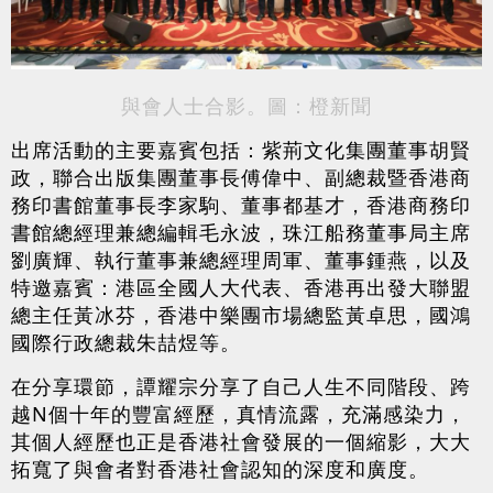
與會人士合影。圖：橙新聞
出席活動的主要嘉賓包括：紫荊文化集團董事胡賢
政，聯合出版集團董事長傅偉中、副總裁暨香港商
務印書館董事長李家駒、董事都基才，香港商務印
書館總經理兼總編輯毛永波，珠江船務董事局主席
劉廣輝、執行董事兼總經理周軍、董事鍾燕，以及
特邀嘉賓：港區全國人大代表、香港再出發大聯盟
總主任黃冰芬，香港中樂團市場總監黃卓思，國鴻
國際行政總裁朱喆煜等。
在分享環節，譚耀宗分享了自己人生不同階段、跨
越N個十年的豐富經歷，真情流露，充滿感染力，
其個人經歷也正是香港社會發展的一個縮影，大大
拓寬了與會者對香港社會認知的深度和廣度。