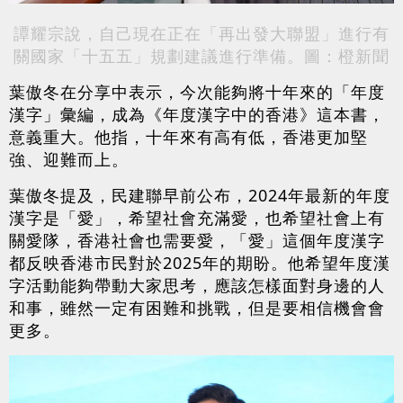
譚耀宗說，自己現在正在「再出發大聯盟」進行有
關國家「十五五」規劃建議進行準備。圖：橙新聞
葉傲冬在分享中表示，今次能夠將十年來的
「
年度
漢字
」
彙編，成為《年度漢字中的香港》這本書，
意義重大。他指，十年來有高有低，香港更加堅
強、迎難而上。
葉傲冬提及，民建聯早前公布，2024年最新的年度
漢字是「愛」，希望社會充滿愛，也希望社會上有
關愛隊，香港社會也需要愛，「愛」這個年度漢字
都反映香港市民對於2025年的期盼。他希望年度漢
字活動能夠帶動大家思考，應該怎樣面對身邊的人
和事，雖然一定有困難和挑戰，但是要相信機會會
更多。