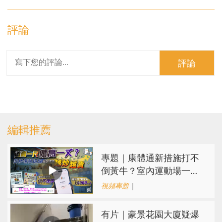
評論
評論
編輯推薦
專題｜康體通新措施打不
倒黃牛？室內運動場一場
難求越炒越貴
視頻專題
|
有片｜豪景花園大廈疑爆