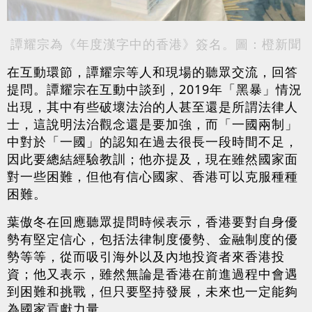
譚耀宗為《年度漢字中的香港》簽名。圖：橙新聞
在互動環節，譚耀宗等人和現場的聽眾交流，回答
提問。譚耀宗在互動中談到，2019年「黑暴」情況
出現，其中有些破壞法治的人甚至還是所謂法律人
士，這說明法治觀念還是要加強，而「一國兩制」
中對於「一國」的認知在過去很長一段時間不足，
因此要總結經驗教訓；他亦提及，現在雖然國家面
對一些困難，但他有信心國家、香港可以克服種種
困難。
葉傲冬在回應聽眾提問時候表示，香港要對自身優
勢有堅定信心，包括法律制度優勢、金融制度的優
勢等等，從而吸引海外以及內地投資者來香港投
資；他又表示，雖然無論是香港在前進過程中會遇
到困難和挑戰，但只要堅持發展，未來也一定能夠
為國家貢獻力量。