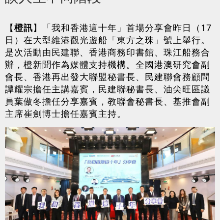
【
橙訊
】「我和香港這十年」首場分享會昨日（17
日）在大型維港觀光遊船「東方之珠」號上舉行。
是次活動由民建聯、香港商務印書館、珠江船務合
辦，橙新聞作為媒體支持機構。全國港澳研究會副
會長、香港再出發大聯盟秘書長、民建聯會務顧問
譚耀宗擔任主講嘉賓，民建聯秘書長、油尖旺區議
員葉傲冬擔任分享嘉賓，教聯會秘書長、基推會副
主席崔劍博士擔任嘉賓主持。