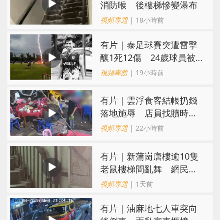
消防喉 後樓梯慘變瀑布
視頻專題
| 18小時前
有片｜泰足球賽突遭雷擊
釀1死12傷 24歲球員被
閃電劈中亡
視頻專題
| 19小時前
​有片｜雲浮食客結帳扔錢
落地施辱 店員找贖時還
施彼身獲老闆肯定
視頻專題
| 22小時前
有片｜新蒲崗唐樓逾10隻
老鼠樓梯間亂舞 網民嚇
親：每次經過都要好大勇
視頻專題
| 1天前
氣
有片｜油麻地七人車突向