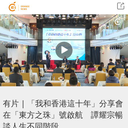
有片 | 「我和香港這十年」分享會
在「東方之珠」號啟航 譚耀宗暢
談人生不同階段