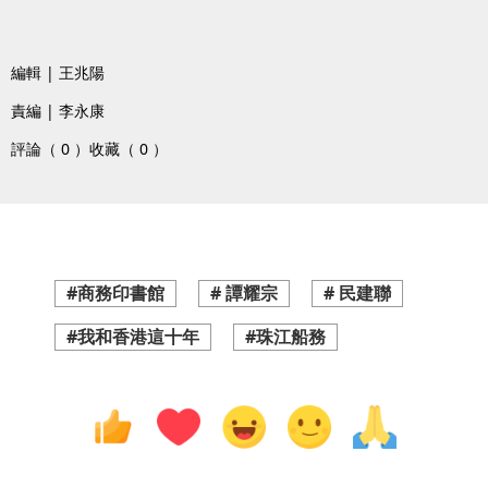
編輯 | 王兆陽
責編 | 李永康
評論（ 0 ）
收藏（ 0 ）
#商務印書館
# 譚耀宗
# 民建聯
#我和香港這十年
#珠江船務