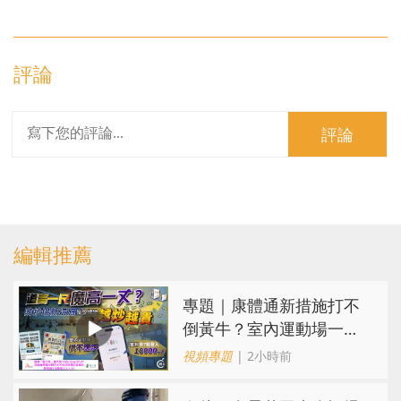
評論
評論
編輯推薦
專題｜康體通新措施打不
倒黃牛？室內運動場一場
難求越炒越貴
視頻專題
| 2小時前