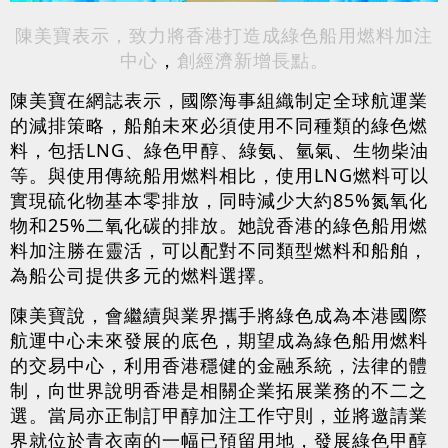
陳美寶表示，致力將香港打造成綠色船用燃料加注
中心
，
創經濟新增長點。
陳美寶在網誌表示，國際海事組織制定全球航運業
的減排策略，船舶未來必須使用不同種類的綠色燃
料，包括LNG、綠色甲醇、綠氨、氫氣、生物柴油
等。與使用傳統船用燃料相比，使用LNG燃料可以
實現硫化物基本零排放，同時減少大約85%氮氧化
物和25%二氧化碳的排放。她說香港的綠色船用燃
料加注勝在靈活，可以配對不同類型燃料和船舶，
為船公司提供多元的燃料選擇。
陳美寶說，會繼續與業界攜手將綠色成為本港國際
航運中心未來發展的底色，期望成為綠色船用燃料
的交易中心，利用香港穩健的金融系統，法律的體
制，向世界說明香港是相關企業拓展業務的不二之
選。當局亦正制訂甲醇加注工作守則，並將邀請業
界就位於青衣南的一幅已預留用地，發展綠色甲醇