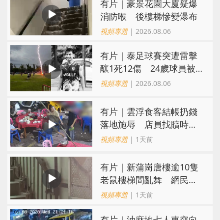
有片｜豪景花園大廈疑爆
消防喉 後樓梯慘變瀑布
視頻專題
| 2026.08.06
有片｜泰足球賽突遭雷擊
釀1死12傷 24歲球員被
閃電劈中亡
視頻專題
| 2026.08.06
​有片｜雲浮食客結帳扔錢
落地施辱 店員找贖時還
施彼身獲老闆肯定
視頻專題
| 1天前
有片｜新蒲崗唐樓逾10隻
老鼠樓梯間亂舞 網民嚇
親：每次經過都要好大勇
視頻專題
| 1天前
氣
有片｜油麻地七人車突向