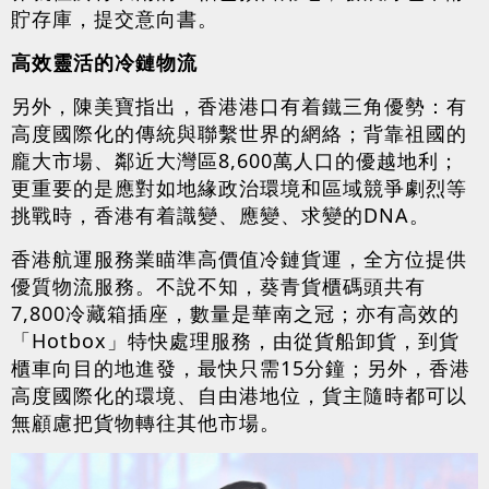
貯存庫，提交意向書。
高效靈活的冷鏈物流
另外，陳美寶指出，香港港口有着鐵三角優勢：有
高度國際化的傳統與聯繫世界的網絡；背靠祖國的
龐大市場、鄰近大灣區8,600萬人口的優越地利；
更重要的是應對如地緣政治環境和區域競爭劇烈等
挑戰時，香港有着識變、應變、求變的DNA。
香港航運服務業瞄準高價值冷鏈貨運，全方位提供
優質物流服務。不說不知，葵青貨櫃碼頭共有
7,800冷藏箱插座，數量是華南之冠；亦有高效的
「Hotbox」特快處理服務，由從貨船卸貨，到貨
櫃車向目的地進發，最快只需15分鐘；另外，香港
高度國際化的環境、自由港地位，貨主隨時都可以
無顧慮把貨物轉往其他市場。