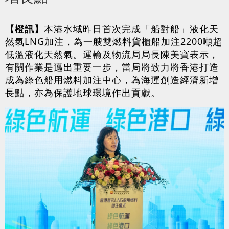
【橙訊】
本港水域昨日首次完成「船對船」液化天
然氣LNG加注，為一艘雙燃料貨櫃船加注2200噸超
低溫液化天然氣。運輸及物流局局長陳美寶表示，
有關作業是邁出重要一步，當局將致力將香港打造
成為綠色船用燃料加注中心，為海運創造經濟新增
長點，亦為保護地球環境作出貢獻。