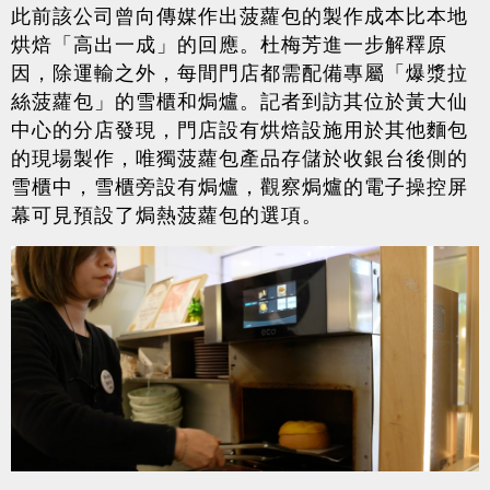
此前該公司曾向傳媒作出菠蘿包的製作成本比本地
烘焙「高出一成」的回應。杜梅芳進一步解釋原
因，除運輸之外，每間門店都需配備專屬「爆漿拉
絲菠蘿包」的雪櫃和焗爐。記者到訪其位於黃大仙
中心的分店發現，門店設有烘焙設施用於其他麵包
的現場製作，唯獨菠蘿包產品存儲於收銀台後側的
雪櫃中，雪櫃旁設有焗爐，觀察焗爐的電子操控屏
幕可見預設了焗熱菠蘿包的選項。