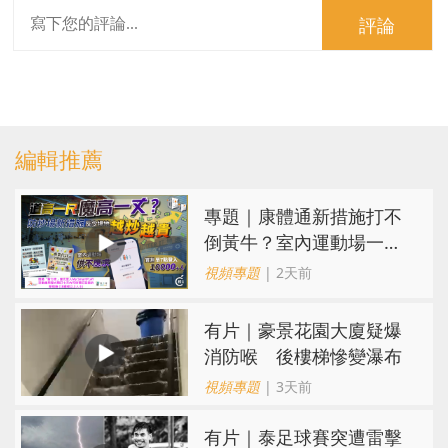
評論
編輯推薦
專題｜康體通新措施打不
倒黃牛？室內運動場一場
難求越炒越貴
視頻專題
| 2天前
有片｜豪景花園大廈疑爆
消防喉 後樓梯慘變瀑布
視頻專題
| 3天前
有片｜泰足球賽突遭雷擊