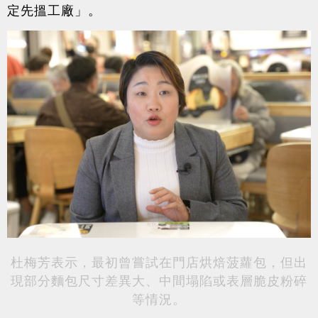
定先搵工廠」。
杜梅芳表示，最初曾嘗試在門店烘焙菠蘿包，但出
部分麵包
現
尺寸差異大、中間塌陷或表層脆皮粉碎
等情況。