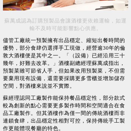
蘇萬成認為訂購預製品會讓酒樓更依賴運輸，如運
輸不及時可能影響點心供應。
儘管工廠統一預製擁有出品穩定、縮短出餐時間的
優勢，部分食肆仍選擇手工現做，經營逾30年的倫
敦大酒樓便是其中之一。「（設備）已經沿用三十
幾年，好難去改革。」酒樓副總經理蘇萬成指出，
預製菜雖可節省人手，但如果改用預製菜，不但需
要棄用現有設備，還需要採購更多雪櫃並增加儲存
空間，對酒樓來說並不實際。
蘇經理認同工廠製作能保持餐品穩定性，部分款式
較為創新的點心需要更多製作時間和空間適合在食
品工廠製作。但其酒樓作為僅一間的傳統酒樓而非
連鎖食肆，出品穩定性相對可控，保持傳統手工製
作更能體現餐廳的特色。