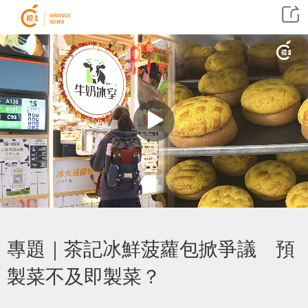
專題｜茶記冰鮮菠蘿包掀爭議 預
製菜不及即製菜？