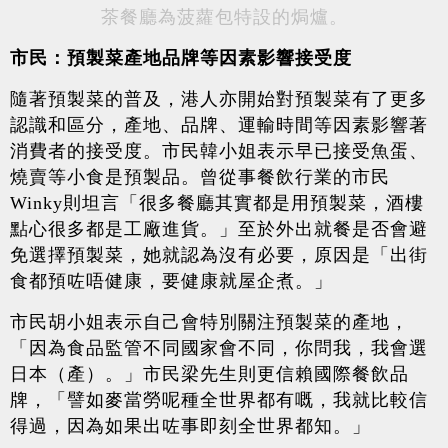
茶餐廳為菠蘿包特設的焗爐。
市民：預製菜產地品牌等因素影響接受度
隨著預製菜的普及，港人亦開始對預製菜有了更多
認識和區分，產地、品牌、運輸時間等因素影響著
消費者的接受度。
市民韓小姐表示早已接受魚蛋、
燒賣等小食是預製品。曾從事餐飲行業的市民
Winky則坦言「很多餐廳其實都是用預製菜，酒樓
點心很多都是工廠進貨。」至於外出就餐是否會避
免選擇預製菜，她就認為沒有必要，原因是「出街
食都預咗唔健康，要健康就屋企煮。」
市民胡小姐表示自己會特別關注預製菜的產地，
「因為食品監管不同國家會不同，你問我，我會選
日本（產）。」市民梁先生則更信賴國際餐飲品
牌，「譬如麥當勞呢種全世界都有嘅，我就比較信
得過，因為如果出咗事即刻全世界都知。」