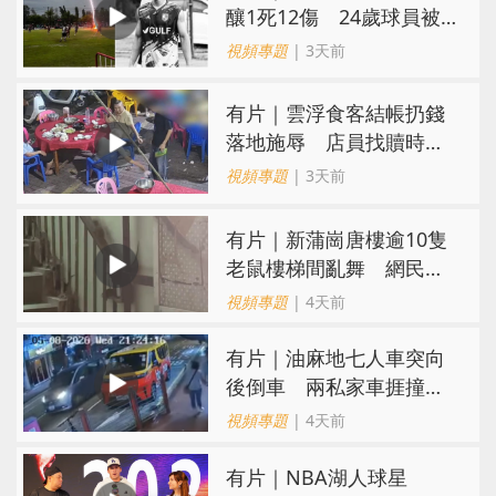
釀1死12傷 24歲球員被
閃電劈中亡
視頻專題
| 3天前
​有片｜雲浮食客結帳扔錢
落地施辱 店員找贖時還
施彼身獲老闆肯定
視頻專題
| 3天前
有片｜新蒲崗唐樓逾10隻
老鼠樓梯間亂舞 網民嚇
親：每次經過都要好大勇
視頻專題
| 4天前
氣
有片｜油麻地七人車突向
後倒車 兩私家車捱撞
司機不顧而去
視頻專題
| 4天前
有片｜NBA湖人球星