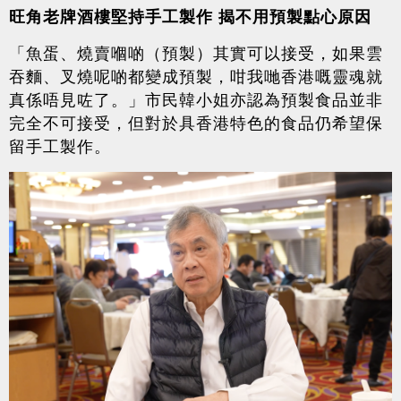
旺角老牌酒樓堅持手工製作 揭不用預製點心原因
「魚蛋、燒賣嗰啲（預製）其實可以接受，如果雲
吞麵、叉燒呢啲都變成預製，咁我哋香港嘅靈魂就
真係唔見咗了。」市民韓小姐亦認為預製食品並非
完全不可接受，但對於具香港特色的食品仍希望保
留手工製作。