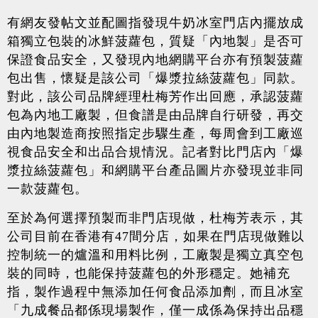
有網友發帖文並配圖指發現牛奶冰室門店內擺放成
箱獨立包裝的冰鮮菠蘿包，質疑「內地製」是否可
保證食品安全，又發現內地網購平台亦有預製菠蘿
包出售，懷疑是該公司「爆漿拉絲菠蘿包」同款。
對此，該公司品牌經理杜梅芳作出回應，承認菠蘿
包為內地工廠製，但食譜是由品牌自行研發，再交
由內地製造商按照指定步驟生產，每周會到工廠巡
視食品安全和出品合規情況。記者對比門店內「爆
漿拉絲菠蘿包」和網購平台產品圖片亦發現並非同
一款菠蘿包。
至於為何選擇預製而非門店現做，杜梅芳表示，其
公司目前在香港有47間分店，如果在門店現做難以
控制統一的爐溫和用料比例，工廠製是獨立真空包
裝的同時，也能保持菠蘿包的外形穩定。她補充
指，製作過程中無添加任何食品添加劑，而且冰室
「九成餐品都係現場製作，僅一成係為保持出品穩