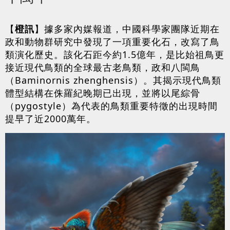
【
橙訊
】據多家內媒報道，中國科學家團隊近期在
政和動物群研究中發現了一項重要化石，改寫了鳥
類演化歷史。該化石距今約1.5億年，是比始祖鳥更
接近現代鳥類的全球最古老鳥類，政和八閩鳥
（Baminornis zhenghensis）。其揭示現代鳥類
體型結構在侏羅紀晚期已出現，並將以尾綜骨
（pygostyle）為代表的鳥類重要特徵的出現時間
提早了近2000萬年。