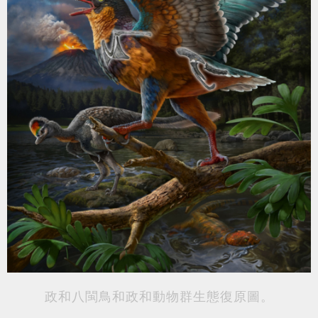
政和八閩鳥和政和動物群生態復原圖。