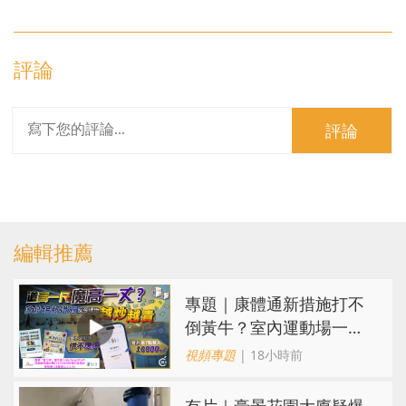
評論
評論
編輯推薦
專題｜康體通新措施打不
倒黃牛？室內運動場一場
難求越炒越貴
視頻專題
| 18小時前