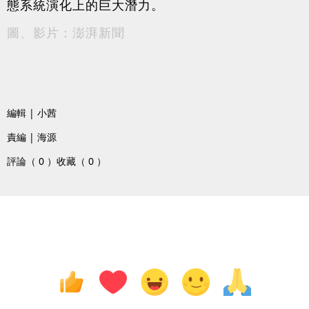
態系統演化上的巨大潛力。
圖、影片：澎湃新聞
編輯 | 小茜
責編 | 海源
評論（ 0 ）
收藏（ 0 ）