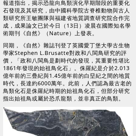
報道指出，揭示恐龍向鳥類演化早期階段的重要化
石發現及其研究，由中國科學院古脊椎動物與古人
類研究所王敏團隊與福建省地質調查研究院合作完
成，成果論文已於今日（13日）凌晨在國際知名學
術期刊《自然》（Nature）上發表。
同期，《自然》雜誌刊登了英國愛丁堡大學古生物
學家Stephen L.Brusatte對政和八閩鳥研究的評
價，「政和八閩鳥是劃時代的發現，其重要性堪比
1861年發現的始祖鳥化石」。侏羅紀是介於2.013
億年前的三疊紀與1.45億年前的白堊紀之間的地質
時代，長達約6000萬年。此前，人們認為最古老的
鳥類化石是侏羅紀時期的始祖鳥化石，但部分研究
指出始祖鳥或屬於恐爪龍類，並非真正的鳥類。