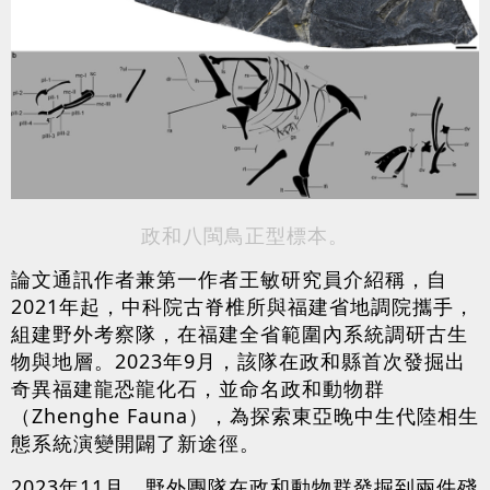
政和八閩鳥正型標本。
論文通訊作者兼第一作者王敏研究員介紹稱，自
2021年起，中科院古脊椎所與福建省地調院攜手，
組建野外考察隊，在福建全省範圍內系統調研古生
物與地層。2023年9月，該隊在政和縣首次發掘出
奇異福建龍恐龍化石，並命名政和動物群
（Zhenghe Fauna），為探索東亞晚中生代陸相生
態系統演變開闢了新途徑。
2023年11月，野外團隊在政和動物群發掘到兩件殘