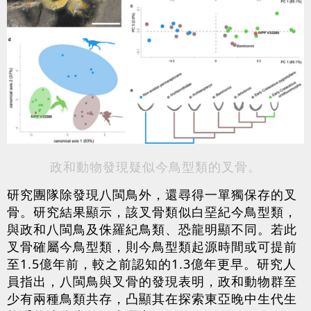
政和動物發現疑似今鳥型類的叉骨。
研究團隊除發現八閩鳥外，還尋得一單獨保存的叉
骨。研究結果顯示，該叉骨類似白堊紀今鳥型類，
與政和八閩鳥及侏羅紀鳥類、恐龍明顯不同。若此
叉骨確屬今鳥型類，則今鳥型類起源時間或可提前
至1.5億年前，較之前認知的1.3億年更早。研究人
員指出，八閩鳥與叉骨的發現表明，政和動物群至
少有兩種鳥類共存，凸顯其在探索東亞晚中生代生