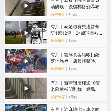
有片｜豪景花園大廈疑爆
消防喉 後樓梯慘變瀑布
視頻專題
| 1天前
有片｜泰足球賽突遭雷擊
釀1死12傷 24歲球員被
閃電劈中亡
視頻專題
| 1天前
​有片｜雲浮食客結帳扔錢
落地施辱 店員找贖時還
施彼身獲老闆肯定
視頻專題
| 1天前
有片｜新蒲崗唐樓逾10隻
老鼠樓梯間亂舞 網民嚇
親：每次經過都要好大勇
視頻專題
| 1天前
氣
有片｜油麻地七人車突向