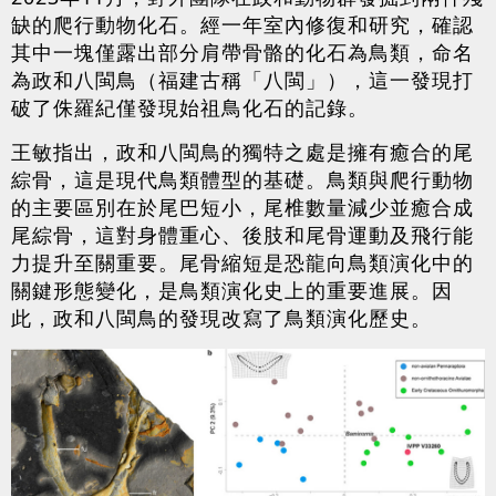
缺的爬行動物化石。經一年室內修復和研究，確認
其中一塊僅露出部分肩帶骨骼的化石為鳥類，命名
為政和八閩鳥（福建古稱「八閩」），這一發現打
破了侏羅紀僅發現始祖鳥化石的記錄。
王敏指出，政和八閩鳥的獨特之處是擁有癒合的尾
綜骨，這是現代鳥類體型的基礎。鳥類與爬行動物
的主要區別在於尾巴短小，尾椎數量減少並癒合成
尾綜骨，這對身體重心、後肢和尾骨運動及飛行能
力提升至關重要。尾骨縮短是恐龍向鳥類演化中的
關鍵形態變化，是鳥類演化史上的重要進展。因
此，政和八閩鳥的發現改寫了鳥類演化歷史。