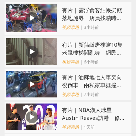
​有片｜雲浮食客結帳扔錢
落地施辱 店員找贖時還
施彼身獲老闆肯定
視頻專題
| 3小時前
有片｜新蒲崗唐樓逾10隻
老鼠樓梯間亂舞 網民嚇
親：每次經過都要好大勇
視頻專題
| 6小時前
氣
有片｜油麻地七人車突向
後倒車 兩私家車捱撞
司機不顧而去
視頻專題
| 7小時前
有片｜NBA湖人球星
Austin Reaves訪港 修
頓與青少年交流球技
視頻專題
| 1天前