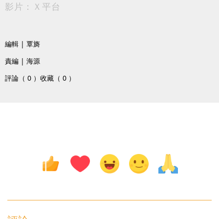
影片：Ｘ平台
編輯 | 覃旖
責編 | 海源
評論（ 0 ）
收藏（ 0 ）