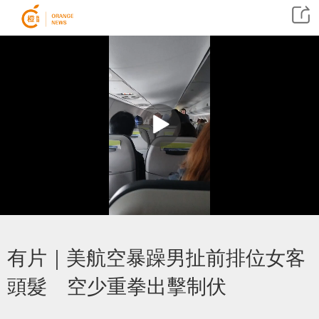
有片｜美航空暴躁男扯前排位女客
頭髮 空少重拳出擊制伏