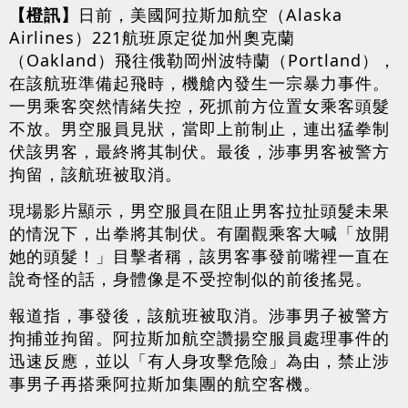
【橙訊】
日前，美國阿拉斯加航空（Alaska
Airlines）221航班原定從加州奧克蘭
（Oakland）飛往俄勒岡州波特蘭（Portland），
在該航班準備起飛時，機艙內發生一宗暴力事件。
一男乘客突然情緒失控，死抓前方位置女乘客頭髮
不放。男空服員見狀，當即上前制止，連出猛拳制
伏該男客，最終將其制伏。最後，涉事男客被警方
拘留，該航班被取消。
現場影片顯示，男空服員在阻止男客拉扯頭髮未果
的情況下，出拳將其制伏。有圍觀乘客大喊「放開
她的頭髮！」目擊者稱，該男客事發前嘴裡一直在
說奇怪的話，身體像是不受控制似的前後搖晃。
報道指，事發後，該航班被取消。涉事男子被警方
拘捕並拘留。阿拉斯加航空讚揚空服員處理事件的
迅速反應，並以「有人身攻擊危險」為由，禁止涉
事男子再搭乘阿拉斯加集團的航空客機。