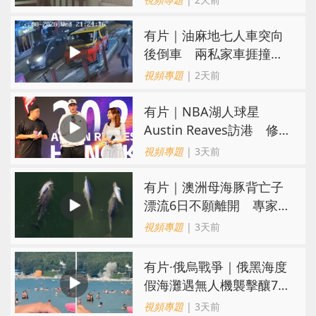
氣
有片｜油麻地七人車突向
後倒車 兩私家車捱撞
司機不顧而去
視頻專題
| 2天前
有片｜NBA湖人球星
Austin Reaves訪港 修
頓與青少年交流球技
視頻專題
| 3天前
有片｜澳洲母海豚背亡子
漂流6日不願離開 專家：
極度悲傷下的哀悼行為
視頻專題
| 3天前
​有片·俄烏戰爭｜俄黑海度
假海灘遇無人機襲擊釀7死
40傷 俄烏各執一詞
視頻專題
| 3天前