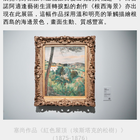
諾阿適逢藝術生涯轉捩點的創作《根西海景》亦出
現在此展區，這幅作品採用溫和明亮的筆觸描繪根
西島的海邊景色，畫面生動、質感豐富。
塞尚作品《紅色屋頂（埃斯塔克的松樹）》
（1875-1876）