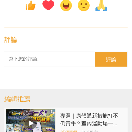
評論
評論
編輯推薦
專題｜康體通新措施打不
倒黃牛？室內運動場一場
難求越炒越貴