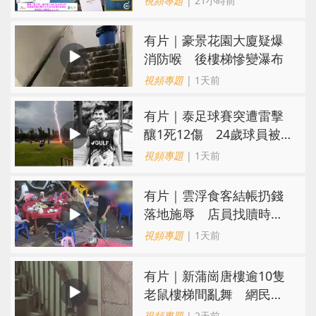
視頻專題
| 21小時前
有片｜豪景花園大廈疑爆
消防喉 後樓梯慘變瀑布
視頻專題
| 1天前
有片｜泰足球賽突遭雷擊
釀1死12傷 24歲球員被
閃電劈中亡
視頻專題
| 1天前
​有片｜雲浮食客結帳扔錢
落地施辱 店員找贖時還
施彼身獲老闆肯定
視頻專題
| 1天前
有片｜新蒲崗唐樓逾10隻
老鼠樓梯間亂舞 網民嚇
親：每次經過都要好大勇
視頻專題
| 2天前