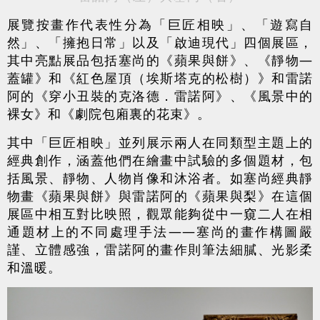
展覽按畫作代表性分為「巨匠相映」、「遊寫自
然」、「擁抱日常」以及「啟迪現代」四個展區，
其中亮點展品包括塞尚的《蘋果與餅》、《靜物—
蓋罐》和《紅色屋頂（埃斯塔克的松樹）》和雷諾
阿的《穿小丑裝的克洛德．雷諾阿》、《風景中的
裸女》和《劇院包廂裏的花束》。
其中「巨匠相映」並列展示兩人在同類型主題上的
經典創作，涵蓋他們在繪畫中試驗的多個題材，包
括風景、靜物、人物肖像和沐浴者。如塞尚經典靜
物畫《蘋果與餅》與雷諾阿的《蘋果與梨》在這個
展區中相互對比映照，觀眾能夠從中一窺二人在相
通題材上的不同處理手法——塞尚的畫作構圖嚴
謹、立體感強，雷諾阿的畫作則筆法細膩、光影柔
和溫暖。