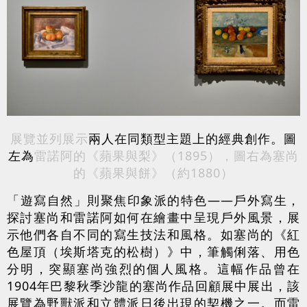
展覽並列展示
兩人在同類型主題上的經典創作。圖
左為
雷諾阿的《蘋果與梨》（1895），圖右為塞尚
的《蘋果與餅》（約1880）
「遊寫自然」則聚焦印象派的特色——戶外寫生，
探討塞尚和雷諾阿如何在繪畫中呈現戶外風景，展
示他們各自不同的寫生技法和風格。如塞尚的《紅
色屋頂（埃斯塔克的松樹）》中，筆觸俐落、用色
分明，突顯塞尚強烈的個人風格。這幅作品曾在
1904年巴黎秋季沙龍的塞尚作品回顧展中展出，該
展覽為野獸派和立體派日後出現的契機之一。而雷