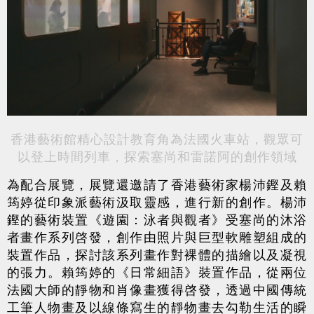
香港藝術館精心設計教育角為法國火車站，觀眾可
以登上時間列車，探索塞尚和雷諾阿的創作領域
為配合展覽，展覽還邀請了香港藝術家楊沛鏗及賴
筠婷從印象派藝術汲取靈感，進行新的創作。楊沛
鏗的藝術裝置《遊園：泳者與觀者》受塞尚的沐浴
者畫作系列啓發，創作由照片與巨型軟雕塑組成的
裝置作品，探討該系列畫作對裸體的描繪以及凝視
的張力。賴筠婷的《日常細語》裝置作品，從兩位
法國大師的靜物和肖像畫獲得啓發，透過中國傳統
工筆人物畫及以線條寫生的靜物畫去勾勒生活的瞬