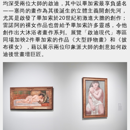
均深受兩位大師的啟迪，其中以畢加索最享負盛名
——塞尚的畫作為其後誕生的立體主義開創先河，
尤其是啟發了畢加索於20世紀初激進大膽的創作；
雷諾阿的裸女作品也曾給予畢加索許多靈感，令他
創作出大沐浴者畫作系列。展覽「啟迪現代」專區
同場加映2件畢加索的作品《大型靜物畫》和《披
布裸女》，藉以展示兩位印象派大師的創意如何啟
迪後世畫壇巨匠。