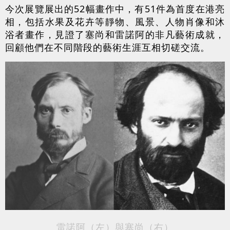
今次展覽展出的52幅畫作中，有51件為首度在港亮
相，包括水果及花卉等靜物、風景、人物肖像和沐
浴者畫作，見證了塞尚和雷諾阿的非凡藝術成就，
回顧他們在不同階段的藝術生涯互相切磋交流。
雷諾阿（左）與塞尚（右）