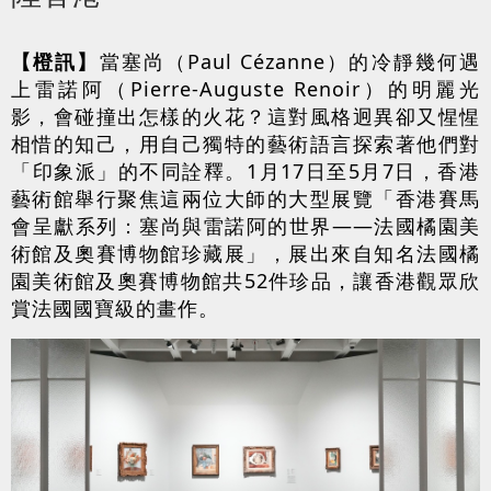
【橙訊】
當塞尚（Paul Cézanne）的冷靜幾何遇
上雷諾阿（Pierre-Auguste Renoir）的明麗光
影，會碰撞出怎樣的火花？這對風格迥異卻又惺惺
相惜的知己，用自己獨特的藝術語言探索著他們對
「印象派」的不同詮釋。1月17日至5月7日，香港
藝術館舉行聚焦這兩位大師的大型展覽「香港賽馬
會呈獻系列：塞尚與雷諾阿的世界——法國橘園美
術館及奧賽博物館珍藏展」，展出來自知名法國橘
園美術館及奧賽博物館共52件珍品，讓香港觀眾欣
賞法國國寶級的畫作。