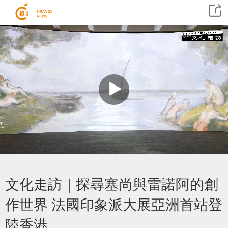
文化走訪｜探尋塞尚與雷諾阿的創
作世界 法國印象派大展亞洲首站登
陸香港