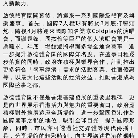
入新動力。
啟德體育園開幕後，將迎來一系列國際級體育及娛
樂盛事。首先，國際7人欖球賽將於3月底打響頭
炮，隨後4月將迎來國際知名樂隊Coldplay的演唱
會，而謝霆鋒、周杰倫等巨星的個人演唱會更是一
票難求。年底，場館還將舉辦多場全運會賽事，進
一步提升啟德體育園的國際知名度。在盛事日程逐
步落實的同時，政府亦積極與業界合作，計劃推出
更多符合「盛事經濟」需求的活動套票、住宿優惠
等，以最大化這些活動的經濟效益，推動香港成為
國際盛事之都。
啟德體育園不僅是香港基建發展的重要里程碑，更
是向世界展示香港活力與魅力的重要窗口。政府應
積極對外推廣這座全新場館，進一步鞏固香港作為
國際盛事之都的地位，吸引全球目光，提升國際形
象。同時，市民亦可透過社交媒體等現代傳播工
具，分享場館的精彩時刻，向世界講述香港的獨特