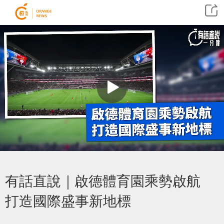
有話直說｜啟德體育園乘勢啟航
打造國際盛事新地標