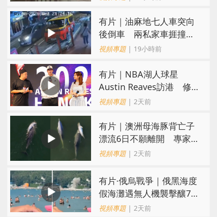
氣
有片｜油麻地七人車突向
後倒車 兩私家車捱撞
司機不顧而去
視頻專題
| 19小時前
有片｜NBA湖人球星
Austin Reaves訪港 修
頓與青少年交流球技
視頻專題
| 2天前
有片｜澳洲母海豚背亡子
漂流6日不願離開 專家：
極度悲傷下的哀悼行為
視頻專題
| 2天前
​有片·俄烏戰爭｜俄黑海度
假海灘遇無人機襲擊釀7死
40傷 俄烏各執一詞
視頻專題
| 2天前