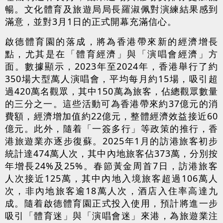
暢。文化體育及旅遊局局長羅淑佩對演練結果感到
滿意，並對3月1日的正式開幕充滿信心。
啟德體育園的落成，將為香港帶來新的經濟增長
點，尤其是在「體育經濟」與「演唱會經濟」方
面。數據顯示，2023年至2024年，香港舉行了約
350場大型萬人演唱會，平均每月約15場，吸引超
過420萬名觀眾，其中150萬為旅客，佔總觀眾數量
的三分之一。這些活動可為香港帶來約37億元的消
費額，經濟增加值約22億元，整體經濟效益接近60
億元。此外，隨着「一簽多行」等政策的推行，香
港旅遊業亦逐步復蘇。2025年1月的訪港旅客初步
統計達474萬人次，其中內地旅客佔373萬，分別按
年增長24%及25%。春節黃金周首7日，訪港旅客
人次接近125萬，其中內地入境旅客超過106萬人
次，非內地旅客逾18萬人次，酒店入住率高達九
成。隨着啟德體育園正式投入使用，預計將進一步
吸引「體育迷」與「演唱會迷」來港，為旅遊業注