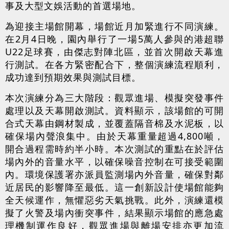
事及大型文娛活動的首選場地。
為迎接主場館開幕，場館近月加緊進行不同演練。
在2月4日晚，園內舉行了一場5萬人參與的港超聯
U22足球賽，由傑志對陣北區，並首次開啟天幕進
行測試。在各方緊密配合下，整個演練流程順利，
成功達到預期效果與測試目標。
本次演練分為三大階段：觀眾進場、模擬突發事件
處理以及天幕開啟測試。資料顯示，該場館的可開
合式天幕由鋼材製成，並覆蓋隔音棉及水泥板，以
確保場內聲浪集中。由於天幕重量超過4,800噸，
開合過程需時約半小時。本次測試的重點在於評估
場內外的音量水平，以確保噪音控制在可接受範圍
內。環境保護署亦派員監測場內外音量，確保對鄰
近居民的影響降至最低。這一創新設計使場館能夠
全天候運作，無懼惡劣天氣挑戰。此外，演練還模
擬了火警及場內衝突事件，結果顯示場館的應急處
理機制運作良好，觀眾進場與離場安排亦更加流