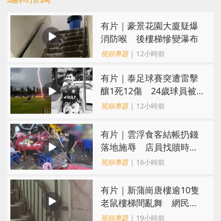
有片｜豪景花園大廈疑爆
消防喉 後樓梯慘變瀑布
視頻專題
| 12小時前
有片｜泰足球賽突遭雷擊
釀1死12傷 24歲球員被
閃電劈中亡
視頻專題
| 12小時前
​有片｜雲浮食客結帳扔錢
落地施辱 店員找贖時還
施彼身獲老闆肯定
視頻專題
| 16小時前
有片｜新蒲崗唐樓逾10隻
老鼠樓梯間亂舞 網民嚇
親：每次經過都要好大勇
視頻專題
| 19小時前